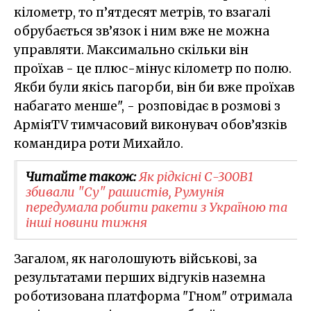
кілометр, то п’ятдесят метрів, то взагалі
обрубається зв’язок і ним вже не можна
управляти. Максимально скільки він
проїхав - це плюс-мінус кілометр по полю.
Якби були якісь пагорби, він би вже проїхав
набагато менше", - розповідає в розмові з
АрміяTV тимчасовий виконувач обов’язків
командира роти Михайло.
Читайте також:
Як рідкісні С-300В1
збивали "Су" рашистів, Румунія
передумала робити ракети з Україною та
інші новини тижня
Загалом, як наголошують військові, за
результатами перших відгуків наземна
роботизована платформа "Гном" отримала