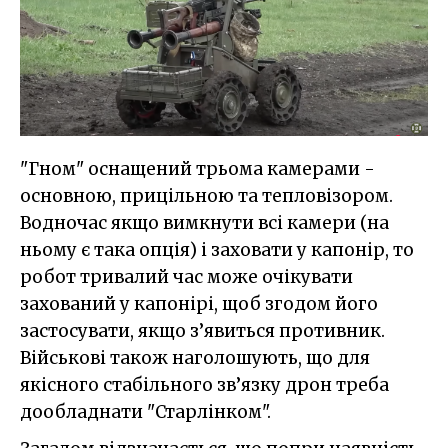
"Гном" оснащений трьома камерами -
основною, прицільною та тепловізором.
Водночас якщо вимкнути всі камери (на
ньому є така опція) і заховати у капонір, то
робот тривалий час може очікувати
захований у капонірі, щоб згодом його
застосувати, якщо з’явиться противник.
Військові також наголошують, що для
якісного стабільного зв’язку дрон треба
дообладнати "Старлінком".