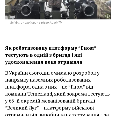
Всі фото - скріншот з відео АрміяTV
Як роботизовану платформу "Гном"
тестують в одній з бригад і які
удосконалення вона отримала
В України сьогодні є чимало розробок у
напрямку наземних роботизованих
платформ, одна з них - це "Гном" від
компанії Temerland, який зокрема тестують
у 65-й окремій механізованій бригаді
"Великий Луг" - платформу військові
отримали від виробника на тестування, і за