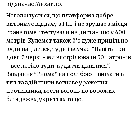
відзначає Михайло.
Наголошується, що платформа добре
витримує віддачу з РПГ і не зрушає з місця -
гранатомет тестували на дистанцію у 400
метрів. Кулемет також б’є дуже прицільно -
куди націлився, туди і влучає. "Навіть при
довгій черзі - ми вистрілювали 50 патронів
- все летіло туди, куди ми цілилися".
Завдання "Гнома" на полі бою - виїхати в
тил та здійснити вогневе ураження
противника, вести вогонь по ворожих
бліндажах, укриттях тощо.