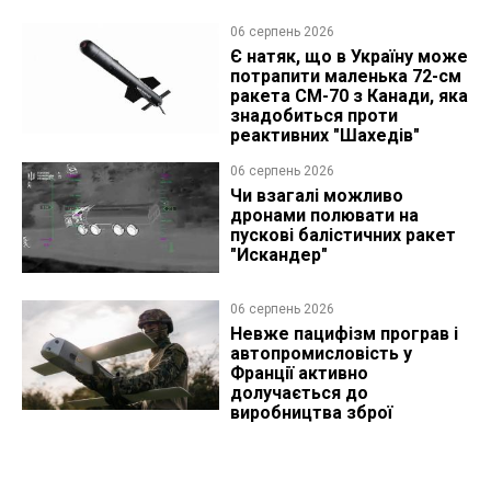
06 серпень 2026
Є натяк, що в Україну може
потрапити маленька 72-см
ракета CM-70 з Канади, яка
знадобиться проти
реактивних "Шахедів"
06 серпень 2026
Чи взагалі можливо
дронами полювати на
пускові балістичних ракет
"Искандер"
06 серпень 2026
Невже пацифізм програв і
автопромисловість у
Франції активно
долучається до
виробництва зброї