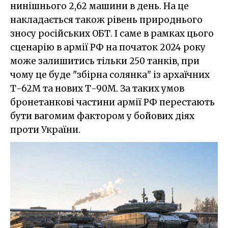
нинішнього 2,62 машини в день. На це
накладається також рівень природнього
зносу російських ОБТ. І саме в рамках цього
сценарію в армії РФ на початок 2024 року
може залишитись тільки 250 танків, при
чому це буде "збірна солянка" із архаїчних
Т-62М та нових Т-90М. За таких умов
бронетанкові частини армії РФ перестають
бути вагомим фактором у бойових діях
проти України.