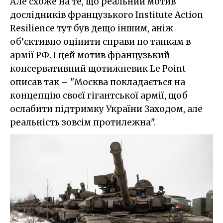
Але схоже на те, що реальний мотив
дослідників французького Institute Action
Resilience тут був дещо іншим, аніж
об’єктивно оцінити справи по танкам в
армії РФ. І цей мотив французький
консервативний щотижневик Le Point
описав так – "Москва покладається на
концепцію своєї гігантської армії, щоб
ослабити підтримку України Заходом, але
реальність зовсім протилежна".