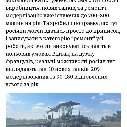
збільшили на потужностях свого ОПК обсяг
виробництва нових танків, та ремонт і
модернізацію уже існуючих до 700-800
машин на рік. Та зробили поправку, що тут
росіяни могли вдатись просто до приписок,
і записувати в категорію "ремонт" усі
роботи, які могли виконуватись навіть в
польових умовах. Відтак, на думку
французів, реальні можливості росіян тут
виглядають так: 10 нових танків, 205
модернізованих та 90-180 відновлених
усього за рік.