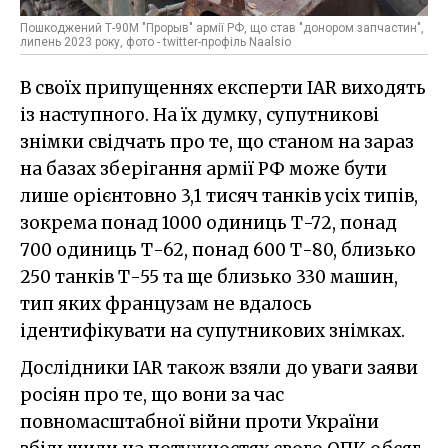
Пошкоджений Т-90М "Прорыв" армії РФ, що став "донором запчастин",
липень 2023 року, фото - twitter-профіль Naalsio
В своїх припущеннях експерти IAR виходять
із наступного. На їх думку, супутникові
знімки свідчать про те, що станом на зараз
на базах зберігання армії РФ може бути
лише орієнтовно 3,1 тисяч танків усіх типів,
зокрема понад 1000 одиниць Т-72, понад
700 одиниць Т-62, понад 600 Т-80, близько
250 танків Т-55 та ще близько 330 машин,
тип яких французам не вдалось
ідентифікувати на супутникових знімках.
Дослідники IAR також взяли до уваги заяви
росіян про те, що вони за час
повномасштабної війни проти України