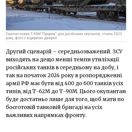
Ешелон нових Т-90М "Прорыв" для російських окупантів, січень 2023
року, фото з відкритих джерел
Другий сценарій – середньозважений. ЗСУ
виходять на дещо менші темпи утилізації
російських танків в середньому на добу, і
так на початок 2024 року в розпорядженні
армії РФ має бути від 400 до 600 танків усіх
типів, від Т-62М до Т-90М. Цього окупантам
буде достатньо лише для того, щоб мати по
боєготовій танковій бригаді на усіх
важливих напрямках фронту.