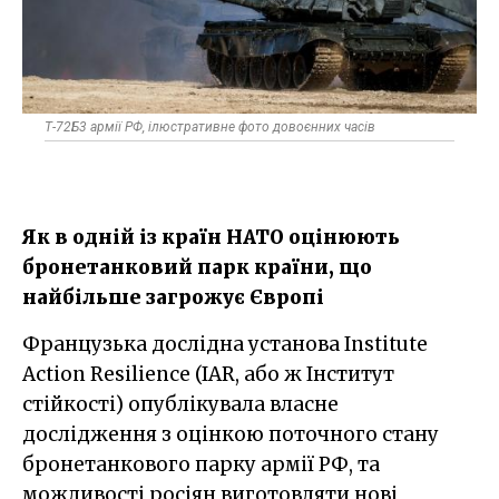
Т-72Б3 армії РФ, ілюстративне фото довоєнних часів
Як в одній із країн НАТО оцінюють
бронетанковий парк країни, що
найбільше загрожує Європі
Французька дослідна установа Institute
Action Resilience (IAR, або ж Інститут
стійкості) опублікувала власне
дослідження з оцінкою поточного стану
бронетанкового парку армії РФ, та
можливості росіян виготовляти нові,