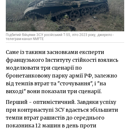
Підбитий бійцями ЗСУ російський Т-55, літо 2023 року, джерело -
телеграм-канал NMFTE
Саме із такими засновками експерти
французького Інституту стійкості взялись
моделювати три сценарії по
бронетанковому парку армії РФ, залежно
від темпів втрат та "сточування", і "на
виході" вони показали три сценарії.
Перший - оптимістичний. Завдяки успіху
при контрнаступі ЗСУ вдається збільшити
темпи втрат рашистів до середнього
показника 12 машин в день проти