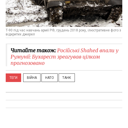
Т-90 під час навчань армії РФ, грудень 2018 року, ілюстративне фото з
відкритих джерел
Читайте також:
Російські Shahed впали у
Румунії: Бухарест зреагував цілком
прогнозовано
ТЕГИ
ВІЙНА
НАТО
ТАНК