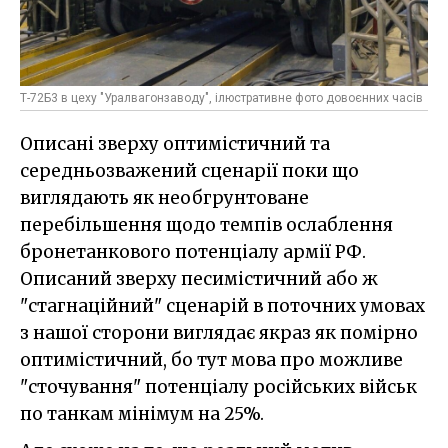
Т-72Б3 в цеху "Уралвагонзаводу", ілюстративне фото довоєнних часів
Описані зверху оптимістичний та
середньозважений сценарії поки що
виглядають як необгрунтоване
перебільшення щодо темпів ослаблення
бронетанкового потенціалу армії РФ.
Описаний зверху песимістичний або ж
"стагнаційний" сценарій в поточних умовах
з нашої сторони виглядає якраз як помірно
оптимістичний, бо тут мова про можливе
"сточування" потенціалу російських військ
по танкам мінімум на 25%.