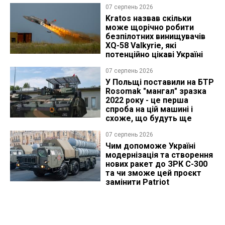
07 серпень 2026
Kratos назвав скільки
може щорічно робити
безпілотних винищувачів
XQ-58 Valkyrie, які
потенційно цікаві Україні
07 серпень 2026
У Польщі поставили на БТР
Rosomak "мангал" зразка
2022 року - це перша
спроба на цій машині і
схоже, що будуть ще
07 серпень 2026
Чим допоможе Україні
модернізація та створення
нових ракет до ЗРК С-300
та чи зможе цей проєкт
замінити Patriot