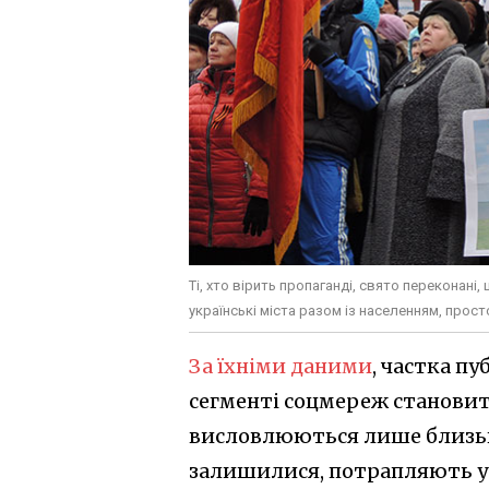
Ті, хто вірить пропаганді, свято переконан
українські міста разом із населенням, прос
За їхніми даними
, частка п
сегменті соцмереж становить
висловлюються лише близьк
залишилися, потрапляють у 