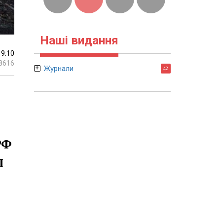
Наші видання
19:10
8616
Журнали
42
РФ
І