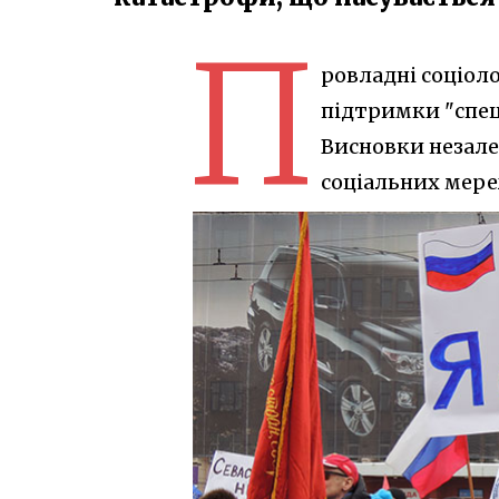
П
ровладні соціол
підтримки "спецо
Висновки незалеж
соціальних мере