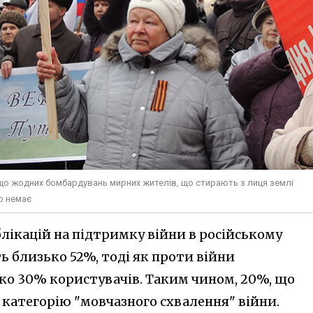
і, що жодних бомбардувань мирних жителів, що стирають з лиця землі
то немає
ублікацій на підтримку війни в російському
 близько 52%, тоді як проти війни
о 30% користувачів. Таким чином, 20%, що
категорію "мовчазного схвалення" війни.