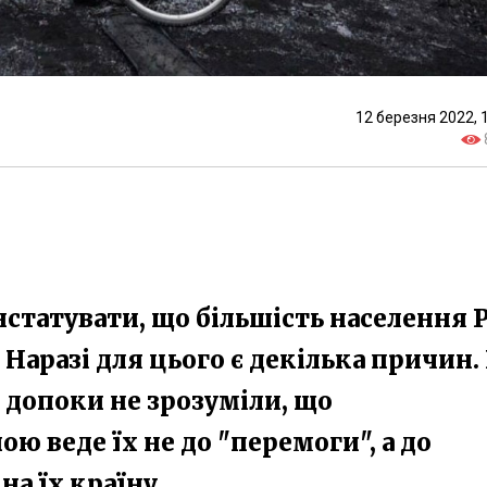
12 березня 2022, 
статувати, що більшість населення 
Наразі для цього є декілька причин. 
и допоки не зрозуміли, що
ю веде їх не до "перемоги", а до
на їх країну