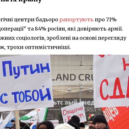
огічні центри бадьоро
рапортують
про 71%
перації" та 84% росіян, які довіряють армії.
них соціологів, зроблені на основі перегляду
ж, трохи оптимістичніші.