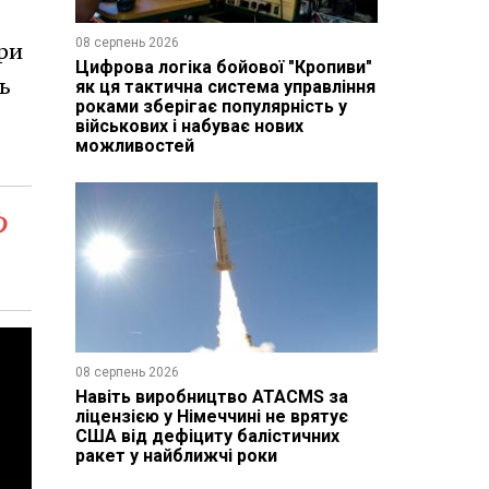
08 серпень 2026
При
Цифрова логіка бойової "Кропиви"
ь
як ця тактична система управління
роками зберігає популярність у
військових і набуває нових
можливостей
Ф
08 серпень 2026
Навіть виробництво ATACMS за
ліцензією у Німеччині не врятує
США від дефіциту балістичних
ракет у найближчі роки