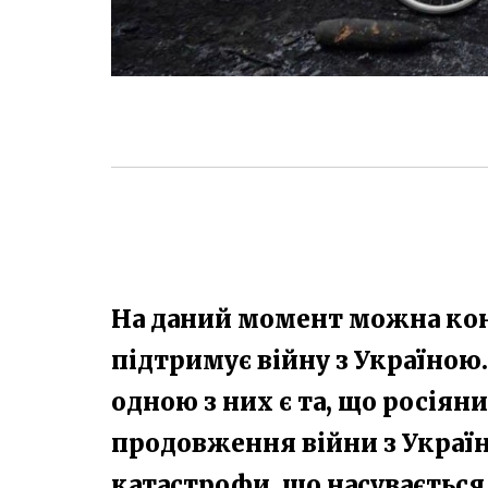
На даний момент можна кон
підтримує війну з Україною. 
одною з них є та, що росіян
продовження війни з Україно
катастрофи, що насувається 