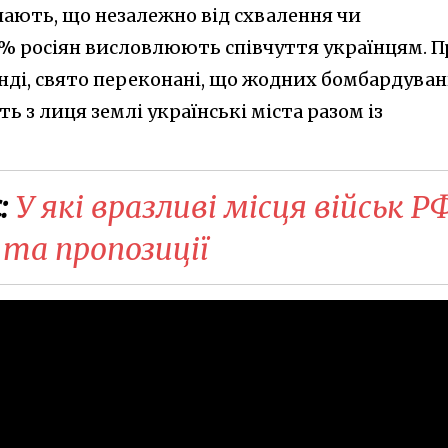
чають, що незалежно від схвалення чи
0% росіян висловлюють співчуття українцям. 
анді, свято переконані, що жодних бомбардуван
 з лиця землі українські міста разом із
:
У які вразливі місця військ Р
 та пропозиції