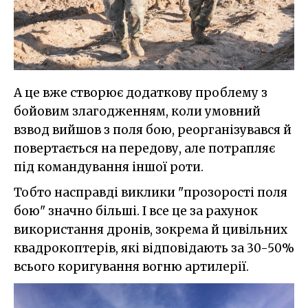
А це вже створює додаткову проблему з
бойовим злагодженням, коли умовний
взвод вийшов з поля бою, реорганізувався й
повертається на передову, але потрапляє
під командування іншої роти.
Тобто насправді виклики "прозорості поля
бою" значно більші. І все це за рахунок
використання дронів, зокрема й цивільних
квадрокоптерів, які відповідають за 30-50%
всього коригування вогню артилерії.