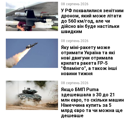
08 серпень 2026
У РФ похвалилися зенітним
дроном, який може літати
до 560 км/год, але чи
дійсно він буде настільки
швидким
08 серпень 2026
Яку міні-ракету може
отримати Україна та які
нові двигуни отримала
крилата ракета FP-5
"Фламінго", а також інші
новини тижня
08 серпень 2026
Якщо БМП Puma
здешевшала з 30 до 21
млн євро, то скільки машин
Німеччина купить за 5
млрд євро та чи можна ще
дешевше