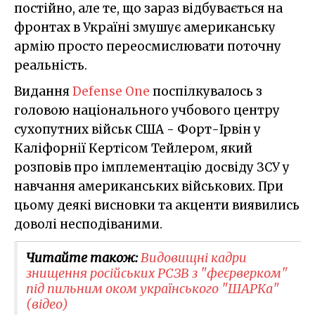
постійно, але те, що зараз відбувається на
фронтах в Україні змушує американську
армію просто переосмислювати поточну
реальність.
Видання
Defense One
поспілкувалось з
головою національного учбового центру
сухопутних військ США - Форт-Ірвін у
Каліфорнії Кертісом Тейлером, який
розповів про імплементацію досвіду ЗСУ у
навчання американських військових. При
цьому деякі висновки та акценти виявились
доволі несподіваними.
Читайте також:
Видовищні кадри
знищення російських РСЗВ з "феєрверком"
під пильним оком українського "ШАРКа"
(відео)