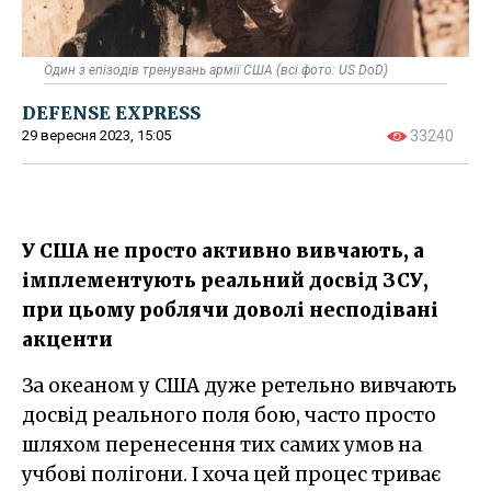
Один з епізодів тренувань армії США (всі фото: US DoD)
DEFENSE EXPRESS
29 вересня 2023, 15:05
33240
У США не просто активно вивчають, а
імплементують реальний досвід ЗСУ,
при цьому роблячи доволі несподівані
акценти
За океаном у США дуже ретельно вивчають
досвід реального поля бою, часто просто
шляхом перенесення тих самих умов на
учбові полігони. І хоча цей процес триває