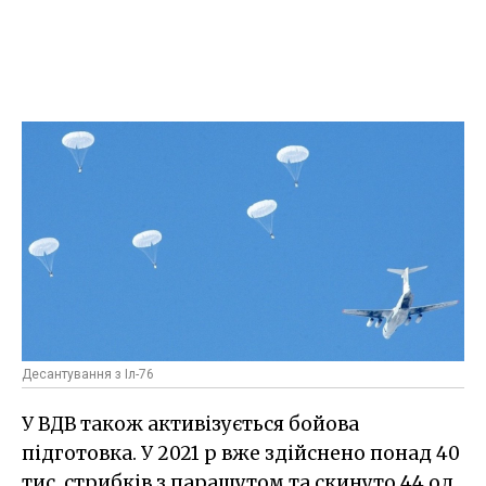
Десантування з Іл-76
У ВДВ також активізується бойова
підготовка. У 2021 р вже здійснено понад 40
тис. стрибків з парашутом та скинуто 44 од.