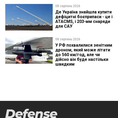
08 серпень 2026
Де Україна знайшла купити
дефіцитні боєприпаси - це і
ATACMS, і 203-мм снаряди
для САУ
08 серпень 2026
У РФ похвалилися зенітним
дроном, який може літати
до 560 км/год, але чи
дійсно він буде настільки
швидким