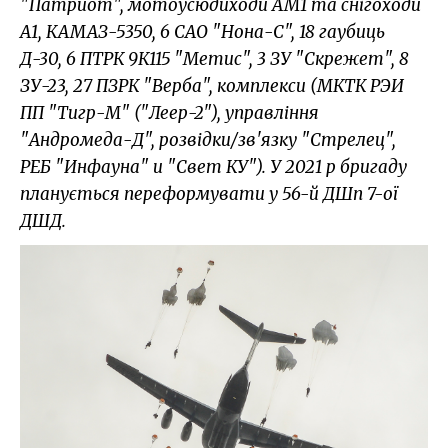
"Патриот", мотоусюдиходи АМ1 та снігоходи
А1, КАМАЗ-5350, 6 САО "Нона-С", 18 гаубиць
Д-30, 6 ПТРК 9К115 "Метис", 3 ЗУ "Скрежет", 8
ЗУ-23, 27 ПЗРК "Верба", комплекси (МКТК РЭИ
ПП "Тигр-М" ("Леер-2"), управління
"Андромеда-Д", розвідки/зв'язку "Стрелец",
РЕБ "Инфауна" и "Свет КУ"). У 2021 р бригаду
планується переформувати у 56-й ДШп 7-ої
ДШД.