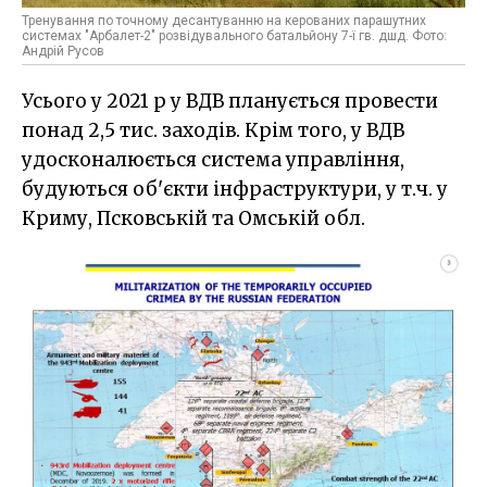
Тренування по точному десантуванню на керованих парашутних
системах "Арбалет-2" розвідувального батальйону 7-ї гв. дшд. Фото:
Андрій Русов
Усього у 2021 р у ВДВ планується провести
понад 2,5 тис. заходів. Крім того, у ВДВ
удосконалюється система управління,
будуються об'єкти інфраструктури, у т.ч. у
Криму, Псковській та Омській обл.