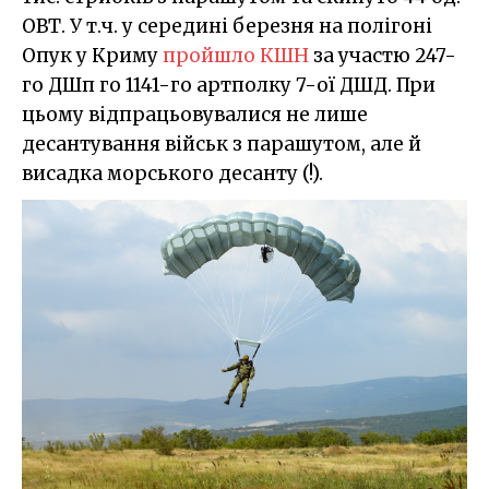
ОВТ. У т.ч. у середині березня на полігоні
Опук у Криму
пройшло КШН
за участю 247-
го ДШп го 1141-го артполку 7-ої ДШД. При
цьому відпрацьовувалися не лише
десантування військ з парашутом, але й
висадка морського десанту (!).