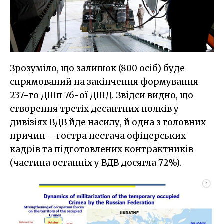
Зрозуміло, що залишок (800 осіб) буде
спрямований на закінчення формування
237-го ДШп 76-ої ДШД. Звідси видно, що
створення третіх десантних полків у
дивізіях ВДВ йде насилу, й одна з головних
причин – гостра нестача офіцерських
кадрів та підготовлених контрактників
(частина останніх у ВДВ досягла 72%).