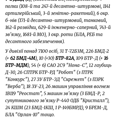
полки (108-й та 247-й десантно-штурмові, 1141
артилерійський, 3-й зенітно-ракетний), 6 окр.
б-нів (171-й десантно-штурмовий, танковий,
162-й розвідки, 629-й інженерно-саперний, 743-й
зв'язку, 1681-й МО), 3 окр. роти (БЛА, РЕБ та
десантного забезпечення).
У дивізії понад 7100 осіб, 31 Т-72Б3М, 226 БМД-2
(+
62 БМД-4М
), 10 (+30)
БТР-82А
, 109 БТР-Д (+
16
БТР-МДМ
), 54 (+ 6) САО 2С9 "Нона-С", 12 гаубиць
Д-30, 26 СПТРК БТР-РД "Робот" (з ПТРК
"Конкурс"), 27 ЗУ БТР-ЗД "Скрежет" (з ПЗРК
"Верба"), 18 ЗУ-23, 26 машин управління вогнем
1В119 "Реостат", 5 машин зв'язку (3 БМД-Р, 2
супутникового зв'язку Р-440 ОДБ "Кристалл"),
24 КШМ (23 БМД-1КШ, 1 Р-149БМРД), 9 БРЕМ-Д,
БЛА "Орлан-10" тощо.