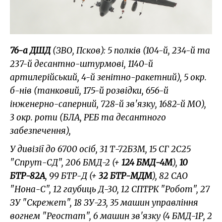
76-а ДШД
(ЗВО, Псков): 5 полків (104-й, 234-й та
237-й десантно-штурмові, 1140-й
артилерійський, 4-й зенітно-ракетний), 5 окр.
б-нів (танковий, 175-й розвідки, 656-й
інженерно-саперний, 728-й зв'язку, 1682-й МО),
3 окр. роти (БЛА, РЕБ та десантного
забезпечення),
У дивізії до 6700 осіб, 31 Т-72Б3М, 15 СГ 2С25
"Спрут-СД", 206 БМД-2 (+
124 БМД-4М
),
10
БТР-82А
, 99 БТР-Д (+
32 БТР-МДМ
), 82 САО
"Нона-С", 12 гаубиць Д-30, 12 СПТРК "Робот", 27
ЗУ "Скрежет", 18 ЗУ-23, 35 машин управління
вогнем "Реостат", 6 машин зв'язку (4 БМД-1Р, 2