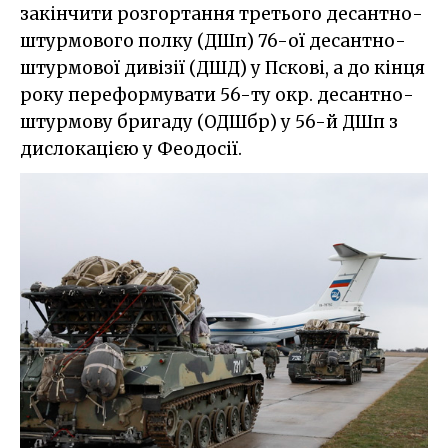
закінчити розгортання третього десантно-
штурмового полку (ДШп) 76-ої десантно-
штурмової дивізії (ДШД) у Пскові, а до кінця
року переформувати 56-ту окр. десантно-
штурмову бригаду (ОДШбр) у 56-й ДШп з
дислокацією у Феодосії.