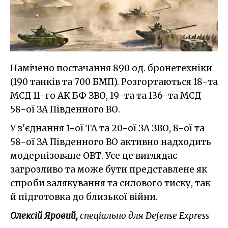
Намічено постачання 890 од. бронетехніки
(190 танків та 700 БМП). Розгортаються 18-та
МСД 11-го АК БФ ЗВО, 19-та та 136-та МСД
58-ої ЗА Південного ВО.
У з'єднання 1-ої ТА та 20-ої ЗА ЗВО, 8-ої та
58-ої ЗА Південного ВО активно надходить
модернізоване ОВТ. Усе це виглядає
загрозливо та може бути представлене як
спроби залякування та силового тиску, так
й підготовка до близької війни.
Олексій Яровий,
спеціально
для
Defense Express