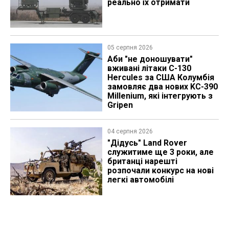
реально їх отримати
05 серпня 2026
Аби "не доношувати"
вживані літаки C-130
Hercules за США Колумбія
замовляє два нових KC-390
Millenium, які інтегрують з
Gripen
04 серпня 2026
"Дідусь" Land Rover
служитиме ще 3 роки, але
британці нарешті
розпочали конкурс на нові
легкі автомобілі