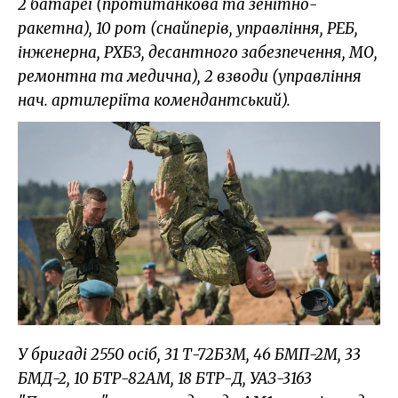
2 батареї (протитанкова та зенітно-
ракетна), 10 рот (снайперів, управління, РЕБ,
інженерна, РХБЗ, десантного забезпечення, МО,
ремонтна та медична), 2 взводи (управління
нач. артилеріїта комендантський).
У бригаді 2550 осіб, 31 Т-72Б3М, 46 БМП-2М, 33
БМД-2, 10 БТР-82АМ, 18 БТР-Д, УАЗ-3163