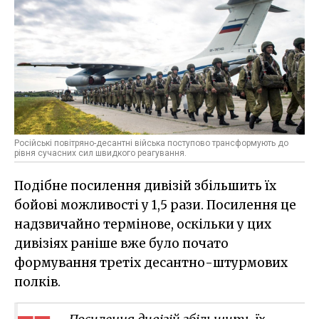
Російські повітряно-десантні війська поступово трансформують до
рівня сучасних сил швидкого реагування.
Подібне посилення дивізій збільшить їх
бойові можливості у 1,5 рази. Посилення це
надзвичайно термінове, оскільки у цих
дивізіях раніше вже було почато
формування третіх десантно-штурмових
полків.