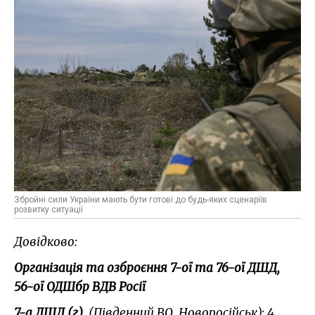
Збройні сили України мають бути готові до будь-яких сценаріїв
розвитку ситуації
Довідково:
Організація та озброєння 7-ої та 76-ої ДШД,
56-ої ОДШбр ВДВ Росії
7-а ДШД (г)
, (Південний ВО, Новоросійськ): 4