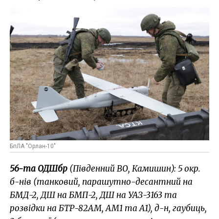
БпЛА "Орлан-10"
56-та ОДШбр
(Південний ВО, Камишин): 5 окр.
б-нів (танковий, парашутно-десантний на
БМД-2, ДШ на БМП-2, ДШ на УАЗ-3163 та
розвідки на БТР-82АМ, АМ1 та А1), д-н, гаубиць,