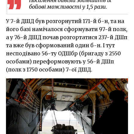
Посилення дивізій збільшить їх
бойові можливості у 1,5 рази.
У 7-й ДШД був розгорнутий 171-й б-н, та на
його базі намічалося сформувати 97-й полк,
а у 76-й ДШД почав розгортатися 237-й ДШп
та вже був сформований один б-н. І тут
несподівано 56-ту ОДШбр (бригаду з 2550
особами) переформовують у 56-й ДШп
(полк з 1750 особами) 7-ої ДШД.