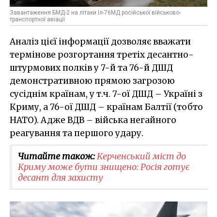
Завантаження БМД-2 на літаки Іл-76МД російської військово-
транспортної авіації
Аналіз цієї інформації дозволяє вважати
термінове розгортання третіх десантно-
штурмових полків у 7-й та 76-й ДШД
демонстративною прямою загрозою
сусіднім країнам, у т.ч. 7-ої ДШД – Україні з
Криму, а 76-ої ДШД – країнам Балтії (тобто
НАТО). Адже ВДВ – війська негайного
реагування та першого удару.
Читайте також:
Керченський міст до
Криму може бути знищено: Росія готує
десант для захисту