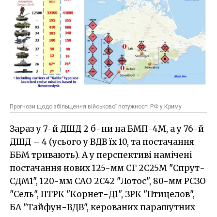
Прогнози щодо збільщення військової потужності РФ у Криму
Зараз у 7-й ДШД 2 б-ни на БМП-4М, а у 76-й
ДШД – 4 (усього у ВДВ їх 10, та постачання
ББМ тривають). А у перспективі намічені
постачання нових 125-мм СГ 2С25М "Спрут-
СДМ1", 120-мм САО 2С42 "Лотос", 80-мм РСЗО
"Сель", ПТРК "Корнет-Д1", ЗРК "Птицелов",
БА "Тайфун-ВДВ", керованих парашутних