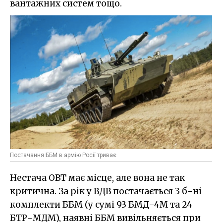
вантажних систем тощо.
Постачання ББМ в армію Росії триває
Нестача ОВТ має місце, але вона не так
критична. За рік у ВДВ постачається 3 б-ні
комплекти ББМ (у сумі 93 БМД-4М та 24
БТР-МДМ), наявні ББМ вивільняється при