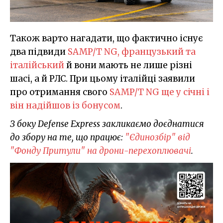
Також варто нагадати, що фактично існує
два підвиди
SAMP/T NG, французький та
італійський
й вони мають не лише різні
шасі, а й РЛС. При цьому італійці заявили
про отримання свого
SAMP/T NG ще у січні і
він надійшов із бонусом
.
З боку Defense Express закликаємо доєднатися
до збору на те, що працює:
"Єдинозбір" від
"Фонду Притули" на дрони-перехоплювачі
.