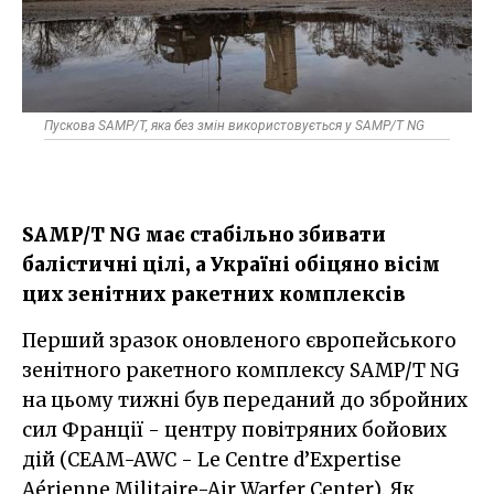
Пускова SAMP/T, яка без змін використовується у SAMP/T NG
SAMP/T NG має стабільно збивати
балістичні цілі, а Україні обіцяно вісім
цих зенітних ракетних комплексів
Перший зразок оновленого європейського
зенітного ракетного комплексу SAMP/T NG
на цьому тижні був переданий до збройних
сил Франції - центру повітряних бойових
дій (CEAM-AWC - Le Centre d’Expertise
Aérienne Militaire-Air Warfer Center). Як