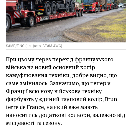
SAMP/T NG (всі фото: CEAM-AWC)
При цьому через перехід французького
війська на новий основний колір
камуфлювання техніки, добре видно, що
саме змінилось. Зазначимо, що тепер у
Франції всю нову військову техніку
фарбують у єдиний тауповий колір, Brun
terre de France, на який вже мають
наноситись додаткові кольори, залежно від
місцевості та сезону.