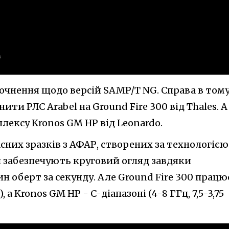
чнення щодо версій SAMP/T NG. Справа в тому
ти РЛС Arabel на Ground Fire 300 від Thales. А
плексу Kronos GM HP від Leonardo.
сних зразків з АФАР, створених за технологією
и забезпечують круговий огляд завдяки
 оберт за секунду. Але Ground Fire 300 працю
), а Kronos GM HP - C-діапазоні (4-8 ГГц, 7,5-3,75