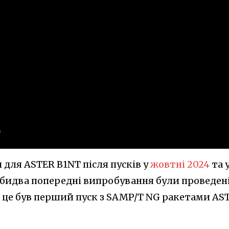
 для ASTER B1NT після пусків у
жовтні 2024
та 
обидва попередні випробування були проведені
о це був перший пуск з SAMP/T NG ракетами AS