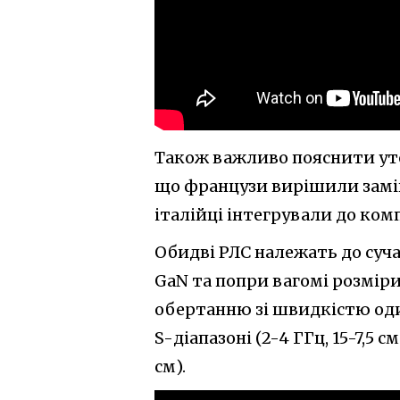
Також важливо пояснити уто
що французи вирішили заміни
італійці інтегрували до ком
Обидві РЛС належать до суча
GaN та попри вагомі розмір
обертанню зі швидкістю один
S-діапазоні (2-4 ГГц, 15-7,5 см
см).