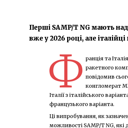
Перші SAMP/T NG мають наді
вже у 2026 році, але італійц
Ф
ранція та Італі
ракетного комп
повідомив сьог
конгломерат MB
Італії з італійського варіанта
французького варіанта.
Ці випробування, як зазнач
можливості SAMP/T NG, які 