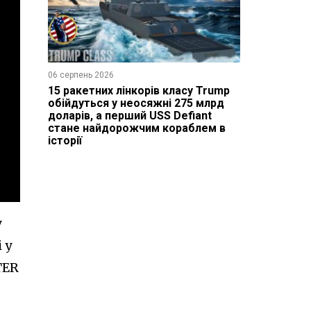
06 серпень 2026
15 ракетних лінкорів класу Trump
обійдуться у неосяжні 275 млрд
доларів, а перший USS Defiant
стане найдорожчим кораблем в
історії
у
 у
TER