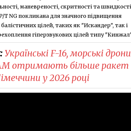
льності, маневреності, скритності та швидкості"
P/T NG покликана для значного підвищення
алістичних цілей, таких як "Искандер", так і
ехоплення гіперзвукових цілей типу "Кинжал"
:
Українські F-16, морські дрони
SAM отримають більше ракет
Німеччини у 2026 році