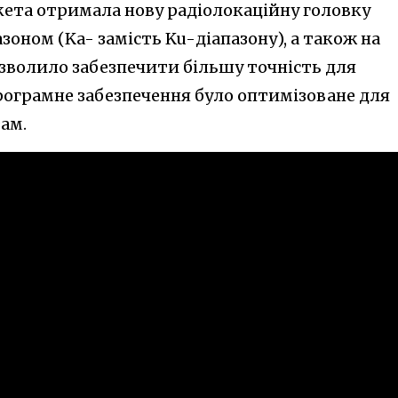
кета отримала нову радіолокаційну головку
зоном (Ka- замість Ku-діапазону), а також на
озволило забезпечити більшу точність для
програмне забезпечення було оптимізоване для
ам.