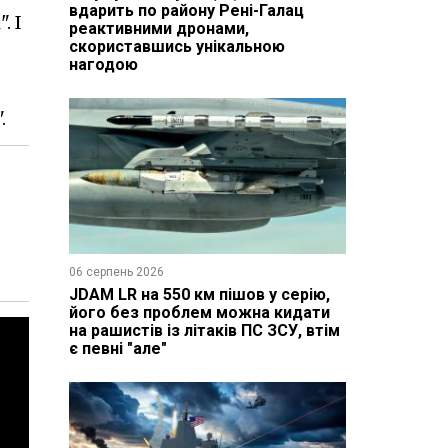
вдарить по району Рені-Галац
. І
реактивними дронами,
скориставшись унікальною
нагодою
.
06 серпень 2026
JDAM LR на 550 км пішов у серію,
його без проблем можна кидати
на рашистів із літаків ПС ЗСУ, втім
є певні "але"