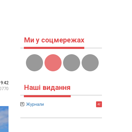
Ми у соцмережах
19:42
Наші видання
0770
Журнали
42