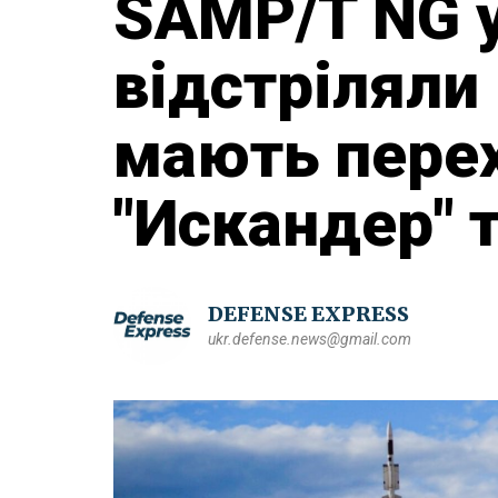
SAMP/T NG 
відстріляли
мають пере
"Искандер" 
DEFENSE EXPRESS
ukr.defense.news@gmail.com