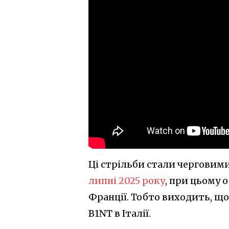
Ці стрільби стали черговими
липні 2025 року
, при цьому 
Франції. Тобто виходить, щ
B1NT в Італії.