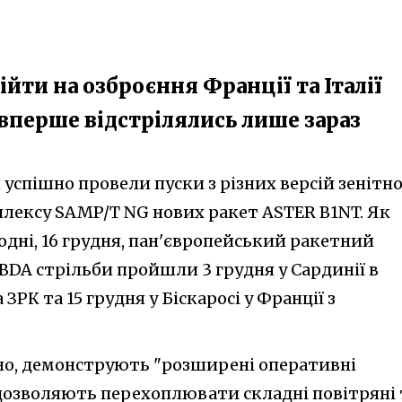
йти на озброєння Франції та Італії
і вперше відстрілялись лише зараз
я успішно провели пуски з різних версій зенітн
лексу SAMP/T NG нових ракет ASTER B1NT. Як
одні, 16 грудня, пан'європейський ракетний
DA стрільби пройшли 3 грудня у Сардинії в
 ЗРК та 15 грудня у Біскаросі у Франції з
ено, демонструють "розширені оперативні
дозволяють перехоплювати складні повітряні 