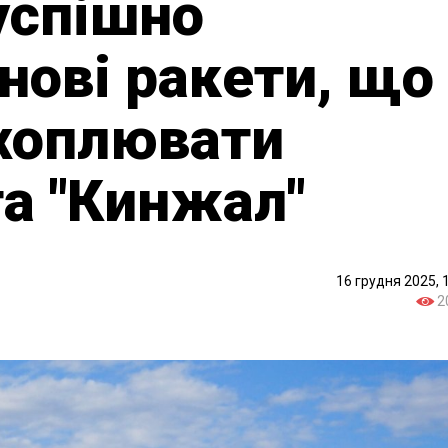
успішно
 нові ракети, що
хоплювати
та "Кинжал"
16 грудня 2025, 
2