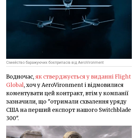
Сімейство баражуючих боєприпасів від AeroVironment
Водночас,
як стверджується у виданні Flight
Global
, хоч у AeroVironment і відмовилися
коментувати цей контракт, втім у компанії
зазначили, що "отримали схвалення уряду
США на перший експорт нашого Switchblade
300".