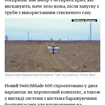
боєприпас має набір з чотирьох крил, які
вискакують, наче лезо ножа, після запуску з
труби з використанням стисненого газу.
Український баражуючий боєприпас "Грім" від компанії "Атлон Авіа"
Новий Switchblade 600 спроєктовано у двох
варіантах: як переносний комплекс, а також
у вигляді системи з шістьма баражуючими
боєприпасами для встановлення на