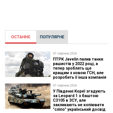
ОСТАННЄ
ПОПУЛЯРНЕ
07 серпень 2026
ПТРК Javelin палив танки
рашистів у 2022 році, а
тепер зроблять ще
кращим з новою ГСН, але
розробить її інша компанія
07 серпень 2026
У Південні Кореї згадують
за Leopard 1 з баштою
C3105 в ЗСУ, але
закликають не копіювати
"сліпо" український досвід