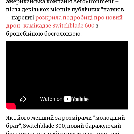
американська компанія AeroVironment –
після декількох місяців публічних "натяків
– нарешті
розкрила подробиці про новий
дрон-камікадзе Switchblade 600
з
бронебійною боєголовкою.
Як і його менший за розмірами "молодший
брат", Switchblade 300, новий баражуючий