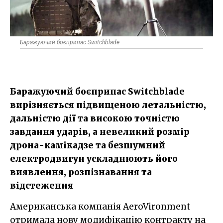
Баражуючий боєприпас Switchblade
Баражуючий боєприпас Switchblade
вирізняється підвищеною летальністю,
дальністю дії та високою точністю
завдання ударів, а невеликий розмір
дрона-камікадзе та безшумний
електродвигун ускладнюють його
виявлення, розпізнавання та
відстеження
Американська компанія AeroVironment
отримала нову модифікацію контракту на