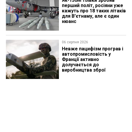
Як-130М тільки зробив
перший політ, росіяни уже
кажуть про 18 таких літаків
для В'єтнаму, але є один
нюанс
06 серпня 2026
Невже пацифізм програв і
автопромисловість у
Франції активно
долучається до
виробництва зброї