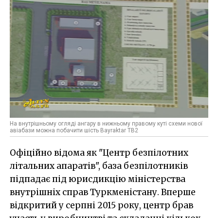
На внутрішньому огляді ангару в нижньому правому куті схеми нової
авіабази можна побачити шість Bayraktar TB2
Офіційно відома як "Центр безпілотних
літальних апаратів", база безпілотників
підпадає під юрисдикцію міністерства
внутрішніх справ Туркменістану. Вперше
відкритий у серпні 2015 року, центр брав