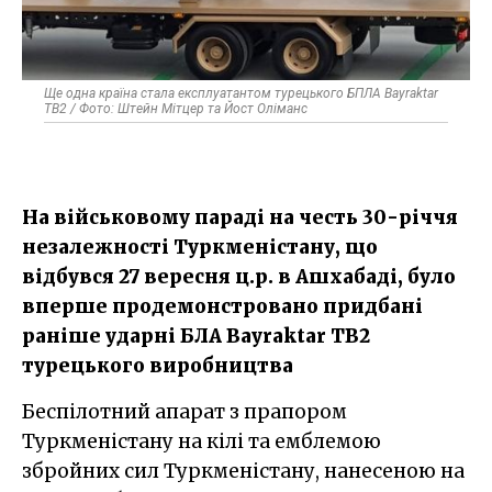
Ще одна країна стала експлуатантом турецького БПЛА Bayraktar
TB2 / Фото: Штейн Мітцер та Йост Оліманс
На військовому параді на честь 30-річчя
незалежності Туркменістану, що
відбувся 27 вересня ц.р. в Ашхабаді, було
вперше продемонстровано придбані
раніше ударні БЛА Bayraktar TB2
турецького виробництва
Беспілотний апарат з прапором
Туркменістану на кілі та емблемою
збройних сил Туркменістану, нанесеною на