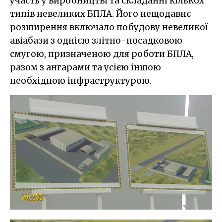
участь у виробництві та складанні кількох
типів невеликих БПЛА. Його нещодавнє
розширення включало побудову невеликої
авіабази з однією злітно-посадковою
смугою, призначеною для роботи БПЛА,
разом з ангарами та усією іншою
необхідною інфраструктурою.