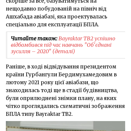
скоріше за все, базуватимуться на
нещодавно побудованій на північ від
Ашхабада авіабазі, яка проектувалась
спеціально для експлуатації БПЛА.
Читайте також:
Bayraktar TB2 успішно
відбомбився під час навчань "Об'єднані
зусилля – 2020" (деталі)
Раніше, в ході відвідування президентом
країни Гурбангули Бердимухамедовим в
лютому 2021 року цієї авіабази, що
знаходилась тоді ще в стадії будівництва,
були оприлюднені знімки плану, на яких
чітко проглядались схематичні зображення
БПЛА типу Bayraktar TB2.