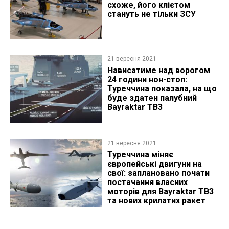
схоже, його клієтом
стануть не тільки ЗСУ
21 вересня 2021
Нависатиме над ворогом
24 години нон-стоп:
Туреччина показала, на що
буде здатен палубний
Bayraktar TB3
21 вересня 2021
Туреччина міняє
європейські двигуни на
свої: заплановано почати
постачання власних
моторів для Bayraktar TB3
та нових крилатих ракет