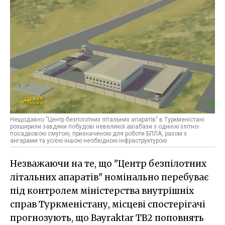
Нещодавно "Центр безпілотних літальних апаратів" в Туркменістані
розширили завдяки побудові невеликої авіабази з однією злітно-
посадковою смугою, призначеною для роботи БПЛА, разом з
ангарами та усією іншою необхідною інфраструктурою
Незважаючи на те, що "Центр безпілотних
літальних апаратів" номінально перебуває
під контролем міністерства внутрішніх
справ Туркменістану, місцеві спостерігачі
прогнозують, що Bayraktar TB2 поповнять