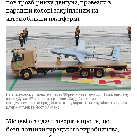
повітрозбірнику двигуна, провезли в
парадній колоні закріпленим на
автомобільній платформі.
На військовому параді на честь 30-річчя незалежності Туркменістану,
що відбувся 27 вересня ц.р. в Ашхабаді, було вперше
продемонстровано придбані раніше ударні БПЛА Bayraktar TB2 / Фото:
Штейн Мітцер та Йост Оліманс
Місцеві оглядачі говорять про те, що
безпілотники турецького виробництва,