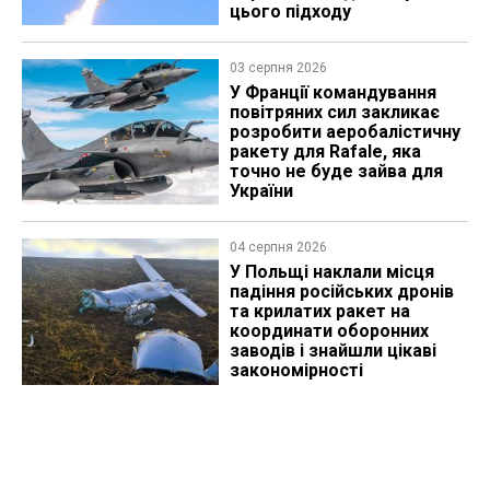
цього підходу
03 серпня 2026
У Франції командування
повітряних сил закликає
розробити аеробалістичну
ракету для Rafale, яка
точно не буде зайва для
України
04 серпня 2026
У Польщі наклали місця
падіння російських дронів
та крилатих ракет на
координати оборонних
заводів і знайшли цікаві
закономірності