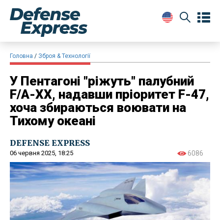
Головна
Зброя & Технології
У Пентагоні "ріжуть" палубний
F/A-XX, надавши пріоритет F-47,
хоча збираються воювати на
Тихому океані
DEFENSE EXPRESS
06 червня 2025, 18:25
6086