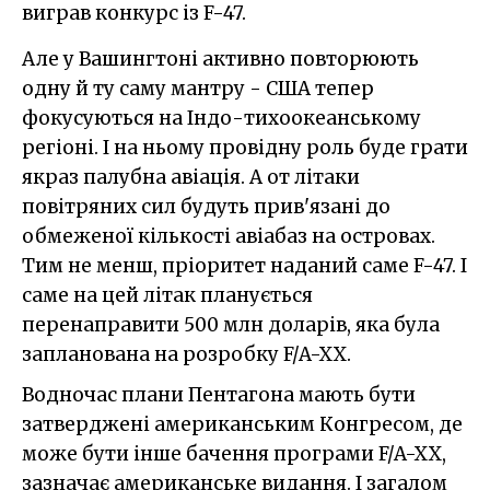
виграв конкурс із F-47.
Але у Вашингтоні активно повторюють
одну й ту саму мантру - США тепер
фокусуються на Індо-тихоокеанському
регіоні. І на ньому провідну роль буде грати
якраз палубна авіація. А от літаки
повітряних сил будуть прив'язані до
обмеженої кількості авіабаз на островах.
Тим не менш, пріоритет наданий саме F-47. І
саме на цей літак планується
перенаправити 500 млн доларів, яка була
запланована на розробку F/A-XX.
Водночас плани Пентагона мають бути
затверджені американським Конгресом, де
може бути інше бачення програми F/A-XX,
зазначає американське видання. І загалом