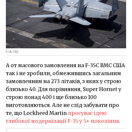
F/A-18E
А от масового замовлення на F-35C ВМС США
так і не зробили, обмежившись загальним
замовленням на 273 літаків, з яких у строю
близько 40. Для порівняння, Super Hornet у
строю понад 400 і ще близько 100
виготовляються. Але не слід забувати про
те, що Lockheed Martin
просуває ідею
глибокої модернізації F-35 у 5+ покоління
.