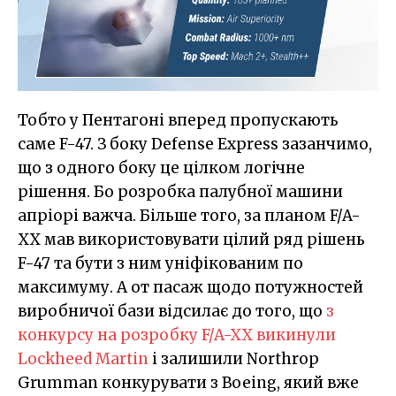
Тобто у Пентагоні вперед пропускають
саме F-47. З боку Defense Express зазанчимо,
що з одного боку це цілком логічне
рішення. Бо розробка палубної машини
апріорі важча. Більше того, за планом F/A-
XX мав використовувати цілий ряд рішень
F-47 та бути з ним уніфікованим по
максимуму. А от пасаж щодо потужностей
виробничої бази відсилає до того, що
з
конкурсу на розробку F/A-XX викинули
Lockheed Martin
і залишили Northrop
Grumman конкурувати з Boeing, який вже