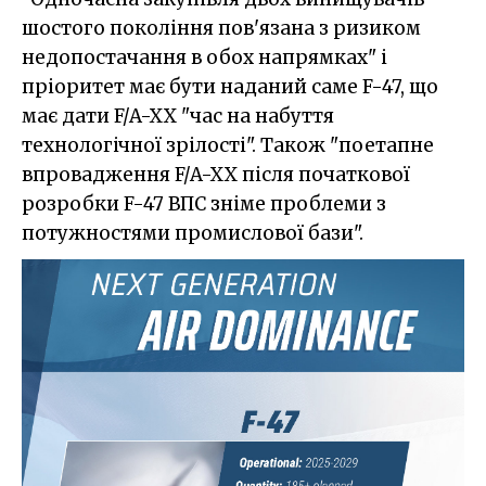
шостого покоління пов'язана з ризиком
недопостачання в обох напрямках" і
пріоритет має бути наданий саме F-47, що
має дати F/A-XX "час на набуття
технологічної зрілості". Також "поетапне
впровадження F/A-XX після початкової
розробки F-47 ВПС зніме проблеми з
потужностями промислової бази".