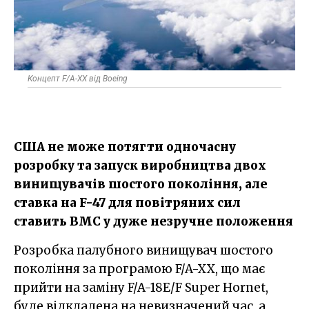
Концепт F/A-XX від Boeing
США не може потягти одночасну
розробку та запуск виробництва двох
винищувачів шостого покоління, але
ставка на F-47 для повітряних сил
ставить ВМС у дуже незручне положення
Розробка палубного винищувач шостого
покоління за програмою F/A-XX, що має
прийти на заміну F/A-18E/F Super Hornet,
буде відкладена на невизначений час, а