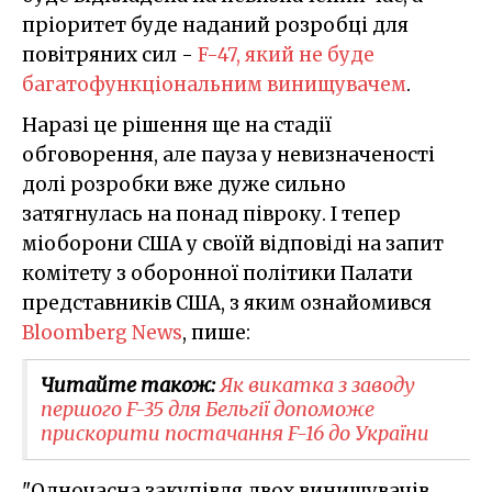
пріоритет буде наданий розробці для
повітряних сил -
F-47, який не буде
багатофункціональним винищувачем
.
Наразі це рішення ще на стадії
обговорення, але пауза у невизначеності
долі розробки вже дуже сильно
затягнулась на понад півроку. І тепер
міоборони США у своїй відповіді на запит
комітету з оборонної політики Палати
представників США, з яким ознайомився
Bloomberg News
, пише:
Читайте також:
Як викатка з заводу
першого F-35 для Бельгії допоможе
прискорити постачання F-16 до України
"Одночасна закупівля двох винищувачів