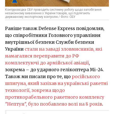
Контррозвідка СБУ проводить системну роботу щодо запобігання
незаконному вивезенню з України товарів, що підлягають
державному експортному контролю / Фото: СБУ
Раніше також Defense Express повідомляв,
що співробітники Головного управління
внутрішньої безпеки Служби безпеки
України
стали на заваді зловмисників, які
намагалися переправити до РФ
комплектуючі до армійської авіації
,
зокрема – до ударного гелікоптера Мі-24.
Також ми писали про те, що
російського
шпигуна, який зазіхав на українські ракетні
технології, зокрема щодо
протикорабельного ракетного комплексу
"Нептун", було позбавлено волі на 8 років
.