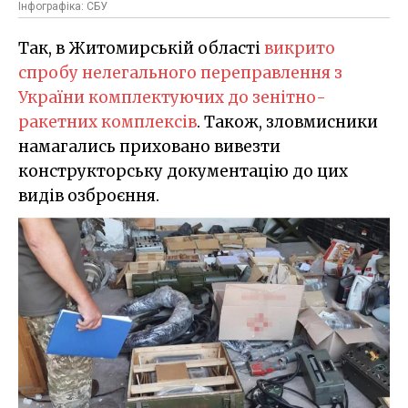
Інфографіка: СБУ
Так, в Житомирській області
викрито
спробу нелегального переправлення з
України комплектуючих до зенітно-
ракетних комплексів
. Також, зловмисники
намагались приховано вивезти
конструкторську документацію до цих
видів озброєння.