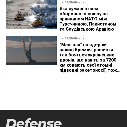
07 серпень 2026
Яка сумарна сила
оборонного союзу за
принципом НАТО між
Туреччиною, Пакистаном
та Саудівською Аравією
07 серпень 2026
"Мангали" на ядерній
палиці Кремля, рашисти
так бояться українських
дронів, що навіть за 7200
км ховають свої атомні
підводні ракетоносії, тож
що видно з космосу