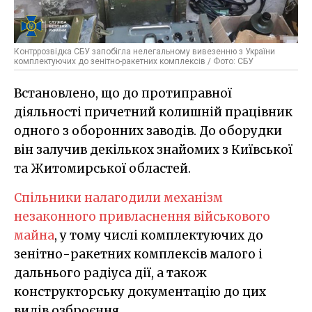
Контррозвідка СБУ запобігла нелегальному вивезенню з України
комплектуючих до зенітно-ракетних комплексів / Фото: СБУ
Встановлено, що до протиправної
діяльності причетний колишній працівник
одного з оборонних заводів. До оборудки
він залучив декількох знайомих з Київської
та Житомирської областей.
Спільники налагодили механізм
незаконного привласнення військового
майна
, у тому числі комплектуючих до
зенітно-ракетних комплексів малого і
дальнього радіуса дії, а також
конструкторську документацію до цих
видів озброєння.