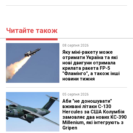
Читайте також
08 серпня 2026
Яку міні-ракету може
отримати Україна та які
нові двигуни отримала
крилата ракета FP-5
"Фламінго", а також інші
новини тижня
05 серпня 2026
Аби "не доношувати"
вживані літаки C-130
Hercules за США Колумбія
замовляє два нових KC-390
Millenium, які інтегрують з
Gripen