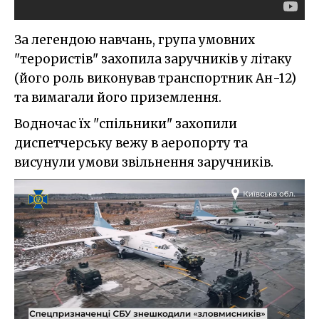
За легендою навчань, група умовних
"терористів" захопила заручників у літаку
(його роль виконував транспортник Ан-12)
та вимагали його приземлення.
Водночас їх "спільники" захопили
диспетчерську вежу в аеропорту та
висунули умови звільнення заручників.