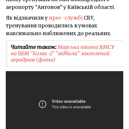
аеропорту "Антонов" у Київській області.
Як відзначили у
прес-службі
СБУ,
тренування проводились в умовах
максимально наближених до реальних.
Читайте також:
Морська піхота ВМСУ
на ББМ "Козак-2" "відбила" захоплений
аеродром (фото)