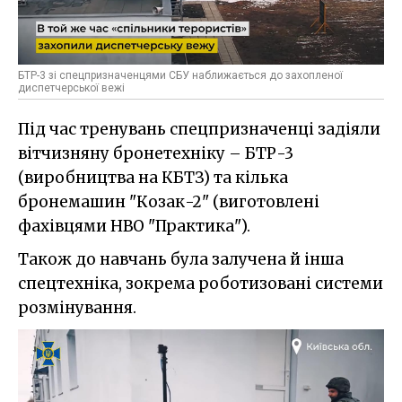
БТР-3 зі спецпризначенцями СБУ наближається до захопленої
диспетчерської вежі
Під час тренувань спецпризначенці задіяли
вітчизняну бронетехніку – БТР-3
(виробництва на КБТЗ) та кілька
бронемашин "Козак-2" (виготовлені
фахівцями НВО "Практика").
Також до навчань була залучена й інша
спецтехніка, зокрема роботизовані системи
розмінування.