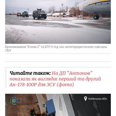
Бронемашини "Козак-2" та БТР-3 під час антитерористичних навчань
СБУ
Читайте також:
На ДП "Антонов"
показали як виглядає перший та другий
Ан-178-100Р для ЗСУ (фото)