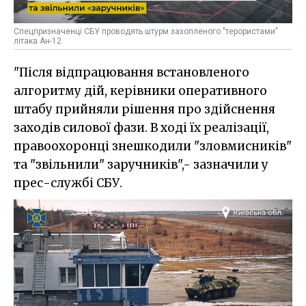
Спецпризначенці СБУ проводять штурм захопленого "терористами"
літака Ан-12
"Після відпрацювання встановленого
алгоритму дій, керівники оперативного
штабу прийняли рішення про здійснення
заходів силової фази. В ході їх реалізації,
правоохоронці знешкодили "зловмисників"
та "звільнили" заручників",- зазначили у
прес-службі СБУ.