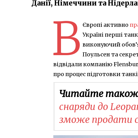
Данії, Німеччини та Нідерла
В
Європі активно
пр
Україні перші танк
виконуючий обов’я
Поульсен та секре
відвідали компанію Flensburg
про процес підготовки танків
Читайте також
снаряди до Leopa
зможе продати с