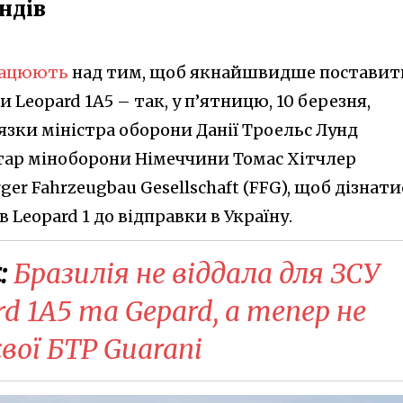
ндів
ацюють
над тим, щоб якнайшвидше поставит
и Leopard 1A5 – так, у п’ятницю, 10 березня,
зки міністра оборони Данії Троельс Лунд
тар міноборони Німеччини Томас Хітчлер
er Fahrzeugbau Gesellschaft (FFG), щоб дізнати
 Leopard 1 до відправки в Україну.
:
Бразилія не віддала для ЗСУ
rd 1A5 та Gepard, а тепер не
вої БТР Guarani