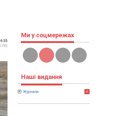
Ми у соцмережах
16:55
6795
Наші видання
Журнали
42