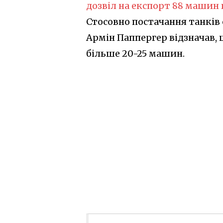
дозвіл на експорт 88 машин 
Стосовно постачання танків 
Армін Паппергер відзначав, 
більше 20-25 машин.