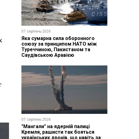
07 серпень 2026
Яка сумарна сила оборонного
х
союзу за принципом НАТО між
Туреччиною, Пакистаном та
Саудівською Аравією
т
07 серпень 2026
"Мангали" на ядерній палиці
Кремля, рашисти так бояться
українських дронів, що навіть за