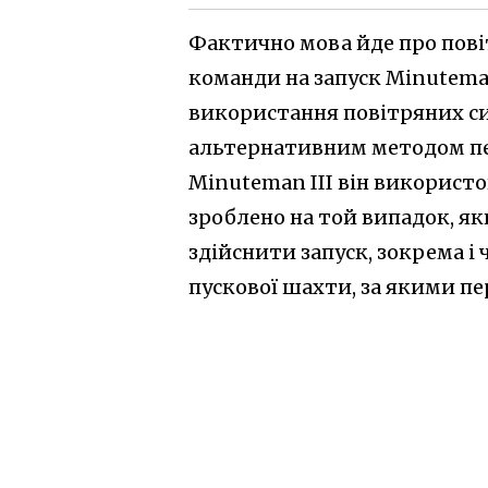
Фактично мова йде про пов
команди на запуск Minuteman
використання повітряних сил
альтернативним методом пере
Minuteman III він використо
зроблено на той випадок, я
здійснити запуск, зокрема і 
пускової шахти, за якими пе