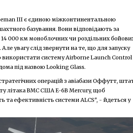
teman III є єдиною міжконтинентальною
хтного базування. Вони відповідають за
о 14 000 км моноблочних чи роздільних бойови
Але увагу слід звернути на те, що для запуску
 використати систему Airborne Launch Control
дома під назвою Looking Glass.
стратегічних операцій з авіабази Оффутт, шта
ту літака ВМС США E-6B Mercury, щоб
ь та ефективність системи ALCS", - йдеться у