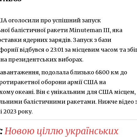
США оголосили про успішний запуск
ої балістичної ракети Minuteman III, яка
ставки ядерних зарядів. Запуск з бази
орнії відбувся о 23:01 за місцевим часом та збі
 на президентських виборах.
 навантаження, подолала близько 6800 км до
ротиракетної оборони армії США на
ому океані. Він є унікальним для США місцем,
льними балістичними ракетами. Нижче відео 
 2023 року.
:
Новою ціллю українських