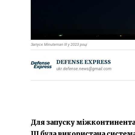
Запуск Minuteman III у 2023 році
DEFENSE EXPRESS
ukr.defense.news@gmail.com
Для запуску міжконтинента
III була використана систем