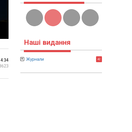
Наші видання
Журнали
14:34
42
8623
n