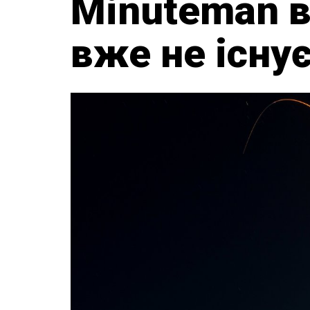
Minuteman в
вже не існу