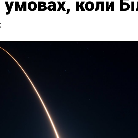
 умовах, коли Б
є