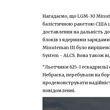
Нагадаємо, що LGM-30 Minu
балістичною ракетою США ша
доставлення на дальність д
блоків з ядерними зарядами. 
Minuteman III було вирішено
System - ALCS. Вона також ві
"Льотчики 625-ї ескадрильї 
Небраска, перебували на бор
продемонструвати надійніст
повідомленні.