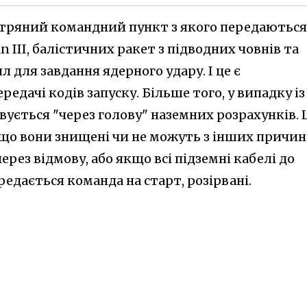
ітряний командний пункт з якого передаються
 III, балістичних ракет з підводних човнів та
 для завдання ядерного удару. І це є
дачі кодів запуску. Більше того, у випадку із
вується "через голову" наземних розрахунків. 
кщо вони знищені чи не можуть з інших причин
через відмову, або якщо всі підземні кабелі до
редається команда на старт, розірвані.