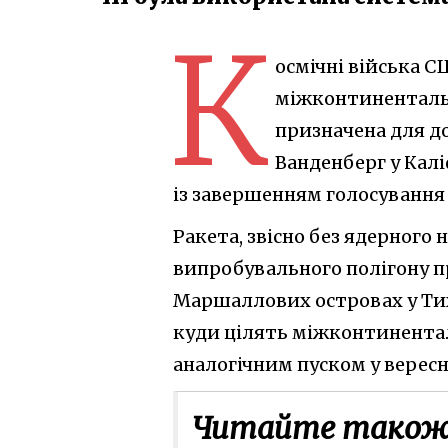
К
осмічні війська 
міжконтинентальн
призначена для до
Ванденберг у Каліф
із завершенням голосування
Ракета, звісно без ядерного
випробувального полігону п
Маршаллових островах у Тих
куди цілять міжконтинента
аналогічним пуском у вересні
Читайте також