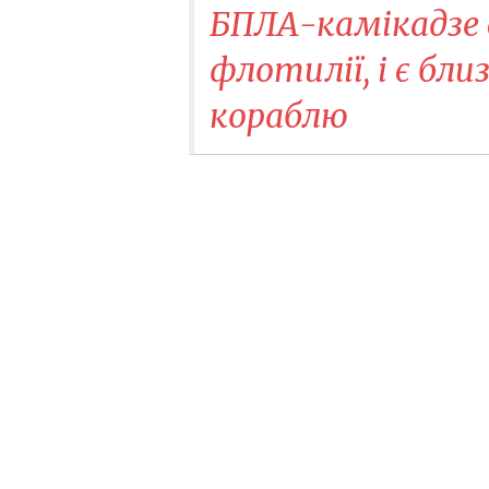
БПЛА-камікадзе 
флотилії, і є бл
кораблю