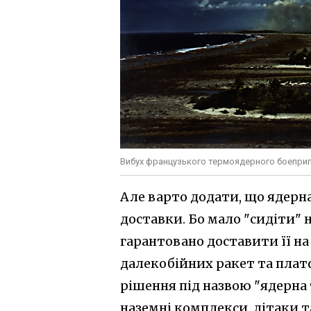
Вибух французького термоядерного боеприпас
Але варто додати, що ядерна 
доставки. Бо мало "сидіти" 
гарантовано доставити її на
далекобійних ракет та платф
рішення під назвою "ядерна 
наземні комплекси, літаки 