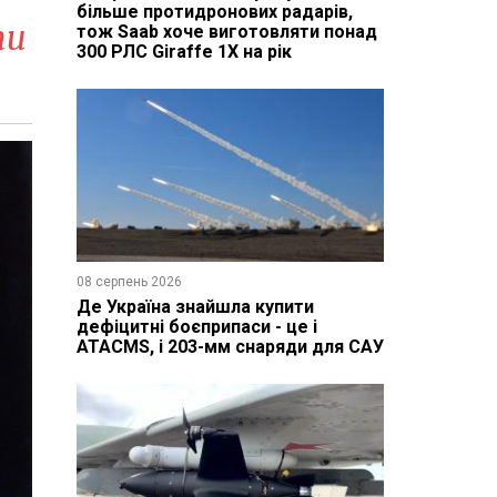
більше протидронових радарів,
ти
тож Saab хоче виготовляти понад
300 РЛС Giraffe 1X на рік
08 серпень 2026
Де Україна знайшла купити
дефіцитні боєприпаси - це і
ATACMS, і 203-мм снаряди для САУ