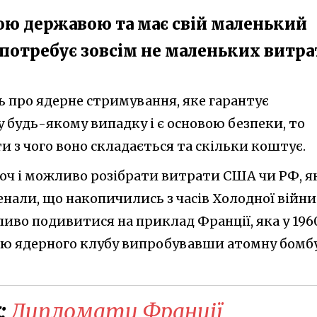
ною державою та має свій маленький
 потребує зовсім не маленьких витра
ь про ядерне стримування, яке гарантує
 будь-якому випадку і є основою безпеки, то
и з чого воно складається та скільки коштує.
хоч і можливо розібрати витрати США чи РФ, я
нали, що накопичились з часів Холодної війни
иво подивитися на приклад Франції, яка у 196
ою ядерного клубу випробувавши атомну бомбу
:
Дипломати Франції