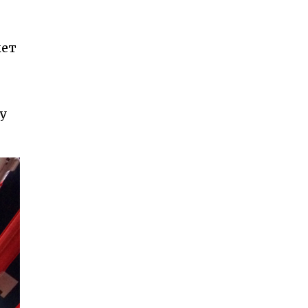
кет
у