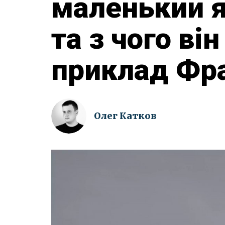
маленький 
та з чого ві
приклад Фра
Олег Катков