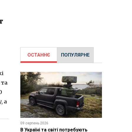
т
ОСТАННЄ
ПОПУЛЯРНЕ
кі
 та
0
, а
09 серпень 2026
В Україні та світі потребують