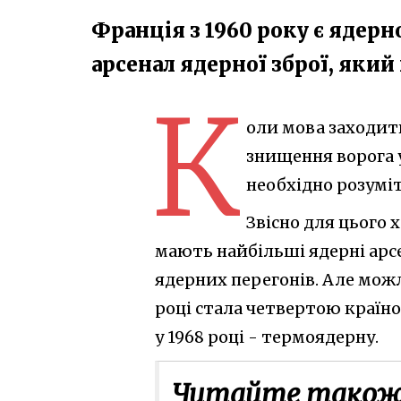
Франція з 1960 року є ядер
арсенал ядерної зброї, який
К
оли мова заходит
знищення ворога у
необхідно розуміт
Звісно для цього 
мають найбільші ядерні арсе
ядерних перегонів. Але можл
році стала четвертою країн
у 1968 році - термоядерну.
Читайте також