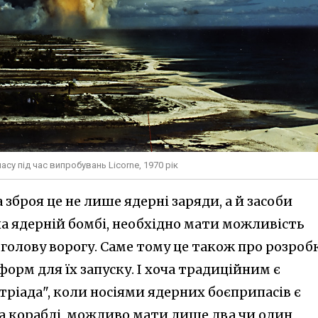
у під час випробувань Licorne, 1970 рік
зброя це не лише ядерні заряди, а й засоби
на ядерній бомбі, необхідно мати можливість
 голову ворогу. Саме тому це також про розроб
орм для їх запуску. І хоча традиційним є
тріада", коли носіями ядерних боєприпасів є
та кораблі, можливо мати лише два чи один