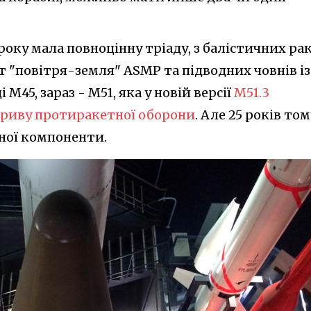
року мала повноцінну тріаду, з балістичних ра
т "повітря-земля" ASMP та підводних човнів із
M45, зараз - M51, яка у новій версії
M51.3
ориву протиракетної оборони
. Але 25 років том
ної компоненти.