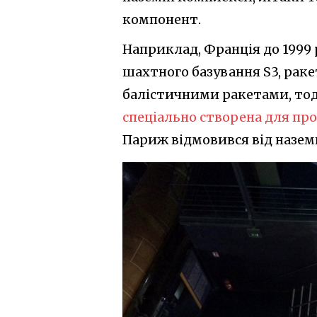
компонент.
Наприклад, Франція до 1999 
шахтного базування S3, раке
балістичними ракетами, тоді 
спеціально створена для пр
Париж відмовився від назем