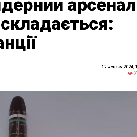
ядерний арсенал
н складається:
нції
17 жовтня 2024, 
3