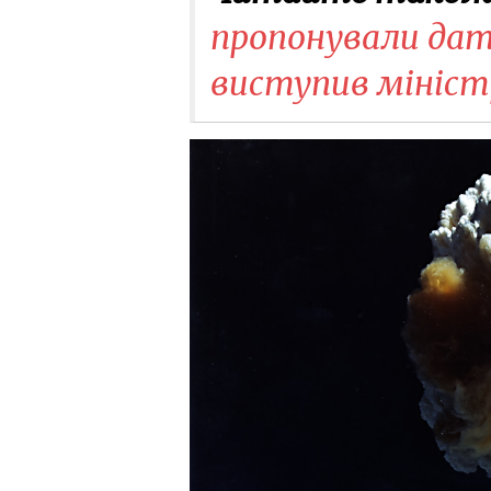
пропонували дати
виступив мініст