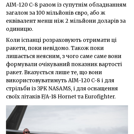
AIM-120 C-8 разом із супутнім обладнанням
загалом за 100 мільйонів євро, або ж
еквівалент менш ніж 2 мільйони доларів за
одиницю.
Коли іспанці розраховують отримати ці
ракети, поки невідомо. Також поки
лишається неясним, з чого саме саме вони
формували очікуваний показник вартості
ракет. Вказується лише те, що вони
використовуватимуть AIM-120 C-8 і для
стрільби із ЗРК NASAMS, і для оснащення
своїх літаків F/A-18 Hornet та Eurofighter.