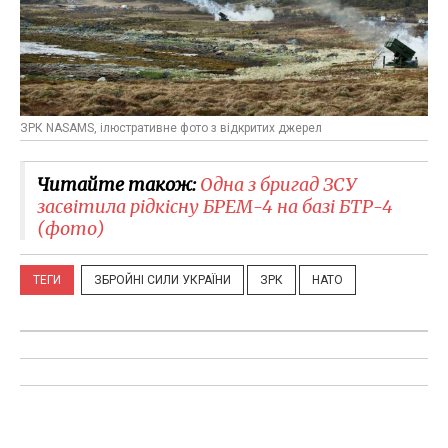
ЗРК NASAMS, ілюстративне фото з відкритих джерел
Читайте також:
Одна з бригад ЗСУ
засвітила рідкісну БРЕМ-4 на базі БТР-4
(фото)
ТЕГИ
ЗБРОЙНІ СИЛИ УКРАЇНИ
ЗРК
НАТО