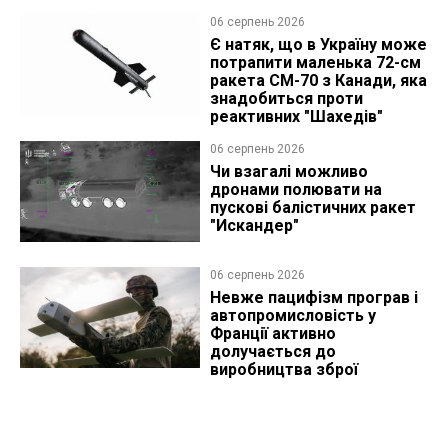
06 серпень 2026
Є натяк, що в Україну може
потрапити маленька 72-см
ракета CM-70 з Канади, яка
знадобиться проти
реактивних "Шахедів"
06 серпень 2026
Чи взагалі можливо
дронами полювати на
пускові балістичних ракет
"Искандер"
06 серпень 2026
Невже пацифізм програв і
автопромисловість у
Франції активно
долучається до
виробництва зброї