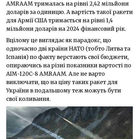
AMRAAM трималась на рівні 2,42 мільйони
доларів за одиницю. А вартість такої ракети
для Армії США тримається на рівні 1,4
мільйони доларів на 2024 фінансовий рік.
Вцілому це виглядає як парадокс, що
одночасно дві країни НАТО (тобто Литва та
Іспанія) по факту верстають свої бюджети,
опираючись на різні показники вартості по
AIM-120C-8 AMRAAM. Але не варто
виключати, що на ціну таких ракет для
України в подальшому теж можуть бути
свої коливання.