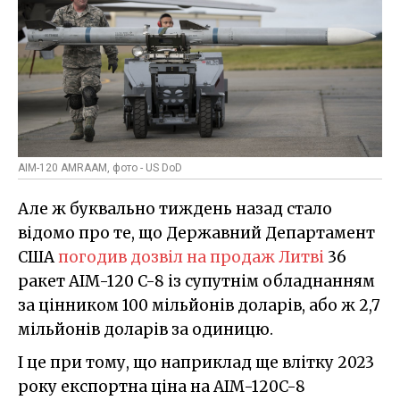
AIM-120 AMRAAM, фото - US DoD
Але ж буквально тиждень назад стало
відомо про те, що Державний Департамент
США
погодив дозвіл на продаж Литві
36
ракет AIM-120 C-8 із супутнім обладнанням
за цінником 100 мільйонів доларів, або ж 2,7
мільйонів доларів за одиницю.
І це при тому, що наприклад ще влітку 2023
року експортна ціна на AIM-120C-8