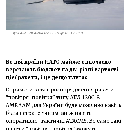
Пуск AIM-120 AMRAAM з F-16, фото - US DoD
Бо дві країни НАТО майже одночасно
верстають бюджет на дві різні вартості
цієї ракети, і це дещо плутає
Отримати в своє розпорядження ракети
"повітря-повітря" типу AIM-120C-8
AMRAAM для України буде можливо навіть
більш стратегічним, аніж навіть
оперативно-тактичні ATACMS. Бо саме такі
ракети "повітря-повітря" можуть