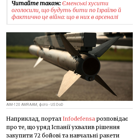
Читайте також:
Єменські хусити
оголосили, що будуть бити по Ізраїлю й
фактично це війна: що в них в арсеналі
AIM-120 AMRAAM, фото - US DoD
Наприклад, портал
Infodefensa
розповідає
про те, що уряд Іспанії ухвалив рішення
закупити 72 бойові та навчальні ракети