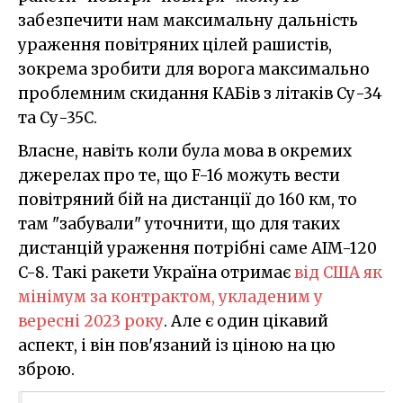
забезпечити нам максимальну дальність
ураження повітряних цілей рашистів,
зокрема зробити для ворога максимально
проблемним скидання КАБів з літаків Су-34
та Су-35С.
Власне, навіть коли була мова в окремих
джерелах про те, що F-16 можуть вести
повітряний бій на дистанції до 160 км, то
там "забували" уточнити, що для таких
дистанцій ураження потрібні саме AIM-120
C-8. Такі ракети Україна отримає
від США як
мінімум за контрактом, укладеним у
вересні 2023 року
. Але є один цікавий
аспект, і він пов'язаний із ціною на цю
зброю.