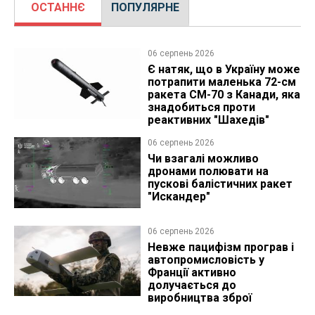
ОСТАННЄ
ПОПУЛЯРНЕ
06 серпень 2026
Є натяк, що в Україну може
потрапити маленька 72-см
ракета CM-70 з Канади, яка
знадобиться проти
реактивних "Шахедів"
06 серпень 2026
Чи взагалі можливо
дронами полювати на
пускові балістичних ракет
"Искандер"
06 серпень 2026
Невже пацифізм програв і
автопромисловість у
Франції активно
долучається до
виробництва зброї