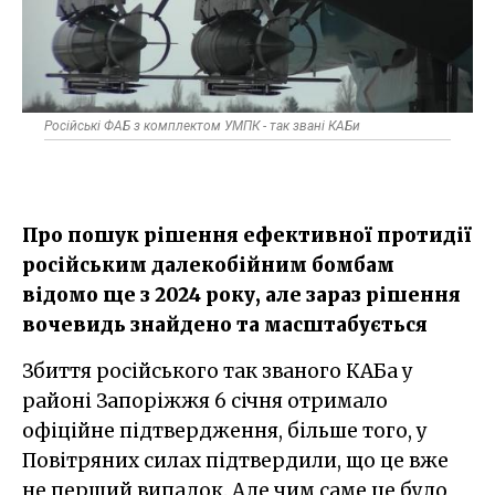
Російські ФАБ з комплектом УМПК - так звані КАБи
Про пошук рішення ефективної протидії
російським далекобійним бомбам
відомо ще з 2024 року, але зараз рішення
вочевидь знайдено та масштабується
Збиття російського так званого КАБа у
районі Запоріжжя 6 січня отримало
офіційне підтвердження, більше того, у
Повітряних силах підтвердили, що це вже
не перший випадок. Але чим саме це було