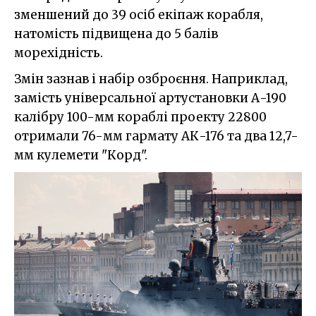
зменшений до 39 осіб екіпаж корабля,
натомість підвищена до 5 балів
морехідність.
Змін зазнав і набір озброєння. Наприклад,
замість універсальної артустановки А-190
калібру 100-мм кораблі проекту 22800
отримали 76-мм гармату АК-176 та два 12,7-
мм кулемети "Корд".