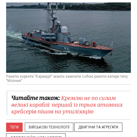
Ракетні корвети "Каракурт" мають замінити собою ракетні катери типу
"Молния"
Читайте також:
Кремлю не по силам
великі кораблі: перший із трьох атомних
крейсерів пішов на утилізацію
ТЕГИ
ВІЙСЬКОВІ ТЕХНОЛОГІЇ
ДВИГУНИ ТА АГРЕГАТИ