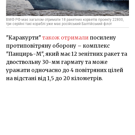
ВМФ РФ має загалом отримати 18 ракетних корветів проекту 22800,
три серійні такі кораблі уже має російський Балтійський флот
"Каракурти"
також отримали
посилену
протиповітряну оборону – комплекс
"Панцирь-М", який має 12 зенітних ракет та
двоствольну 30-мм гармату та може
уражати одночасно до 4 повітряних цілей
на відстані від 1,5 до 20 кілометрів.