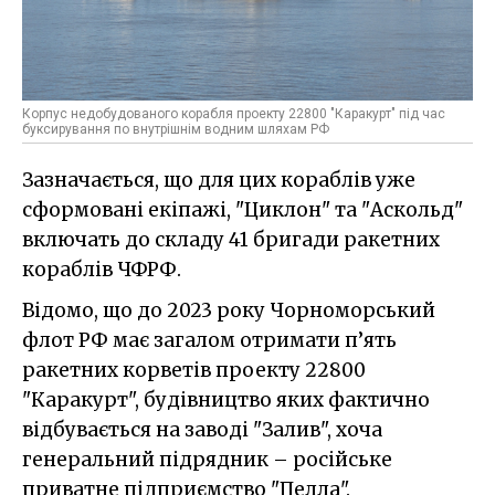
Корпус недобудованого корабля проекту 22800 "Каракурт" під час
буксирування по внутрішнім водним шляхам РФ
Зазначається, що для цих кораблів уже
сформовані екіпажі, "Циклон" та "Аскольд"
включать до складу 41 бригади ракетних
кораблів ЧФРФ.
Відомо, що до 2023 року Чорноморський
флот РФ має загалом отримати п’ять
ракетних корветів проекту 22800
"Каракурт", будівництво яких фактично
відбувається на заводі "Залив", хоча
генеральний підрядник – російське
приватне підприємство "Пелла".