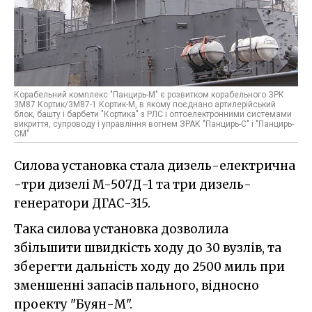
Корабельний комплекс "Панцирь-М" є розвитком корабельного ЗРК
3M87 Кортик/3M87-1 Кортик-M, в якому поєднано артилерійський
блок, башту і барбети "Кортика" з РЛС і оптоелектронними системами
викриття, супроводу і управління вогнем ЗРАК "Панцирь-С" і "Панцирь-
СМ"
Силова установка стала дизель-електрична
-три дизелі M-507Д-1 та три дизель-
генератори ДГАС-315.
Така силова установка дозволила
збільшити швидкість ходу до 30 вузлів, та
зберегти дальність ходу до 2500 миль при
зменшенні запасів пального, відносно
проекту "Буян-М".