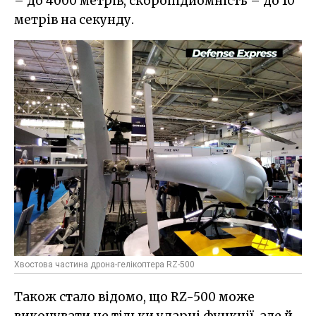
– до 4000 метрів, скоропідйомність – до 10
метрів на секунду.
Хвостова частина дрона-гелікоптера RZ-500
Також стало відомо, що RZ-500 може
виконувати не тільки ударні функції, але й