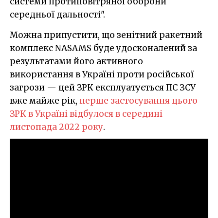
системи протиповітряної оборони
середньої дальності".
Можна припустити, що зенітний ракетний
комплекс NASAMS буде удосконалений за
результатами його активного
використання в Україні проти російської
загрози — цей ЗРК експлуатується ПС ЗСУ
вже майже рік,
перше застосування цього
ЗРК в Україні відбулося в середині
листопада 2022 року
.