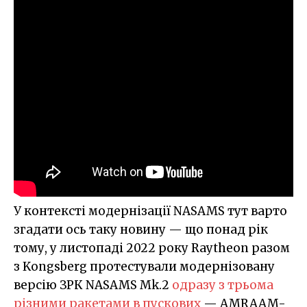
У контексті модернізації NASAMS тут варто
згадати ось таку новину — що понад рік
тому, у листопаді 2022 року Raytheon разом
з Kongsberg протестували модернізовану
версію ЗРК NASAMS Mk.2
одразу з трьома
різними ракетами в пускових
— AMRAAM-