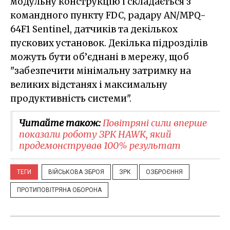
модульну конструкцію і складається з
командного пункту FDC, радару AN/MPQ-
64F1 Sentinel, датчиків та декількох
пускових установок. Декілька підрозділів
можуть бути об’єднані в мережу, щоб
"забезпечити мінімальну затримку на
великих відстанях і максимальну
продуктивність системи".
Читайте також:
Повітряні сили вперше
показали роботу ЗРК HAWK, який
продемонстрував 100% результат
ТЕГИ
ВІЙСЬКОВА ЗБРОЯ
ЗРК
ОЗБРОЄННЯ
ПРОТИПОВІТРЯНА ОБОРОНА