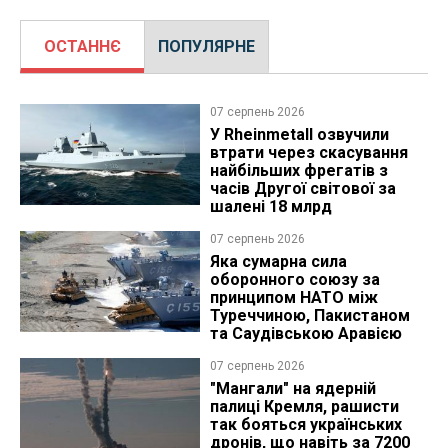
ОСТАННЄ
ПОПУЛЯРНЕ
07 серпень 2026
У Rheinmetall озвучили
втрати через скасування
найбільших фрегатів з
часів Другої світової за
шалені 18 млрд
07 серпень 2026
Яка сумарна сила
оборонного союзу за
принципом НАТО між
Туреччиною, Пакистаном
та Саудівською Аравією
07 серпень 2026
"Мангали" на ядерній
палиці Кремля, рашисти
так бояться українських
дронів, що навіть за 7200