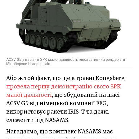
ACSV G5 у варіанті ЗРК малої дальності, ілюстративний рендер від
Міноборони Нідерландів
Або ж той факт, що ще в травні Kongsberg
провела першу демонстрацію свого ЗРК
малої дальності
, що збудований на шасі
ACSV G5 від німецької компанії FFG,
використовує ракети IRIS-T та деякі
елементи від NASAMS.
Нагадаємо, що комплекс NASAMS має