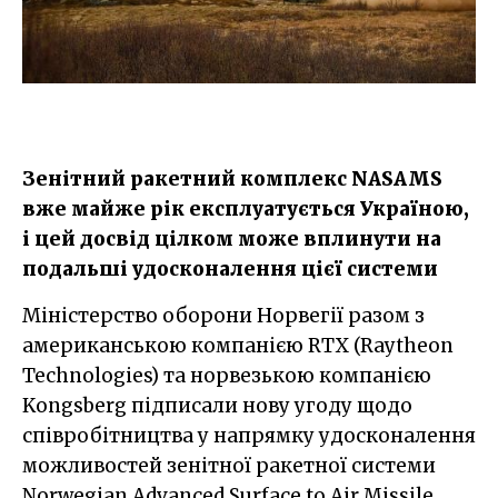
Зенітний ракетний комплекс NASAMS
вже майже рік експлуатується Україною,
і цей досвід цілком може вплинути на
подальші удосконалення цієї системи
Міністерство оборони Норвегії разом з
американською компанією RTX (Raytheon
Technologies) та норвезькою компанією
Kongsberg підписали нову угоду щодо
співробітництва у напрямку удосконалення
можливостей зенітної ракетної системи
Norwegian Advanced Surface to Air Missile