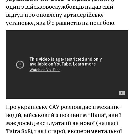
один з військовослужбовців надав свій
відгук про оновлену артилерійську
установку, яка б’є рашистів на полі бою.
Про українську САУ розповідає її механік-
водій, військовий з позивним "Папа", який
має досвід експлуатації як нової (на шасі
Tatra 8х8), так і старої, експериментальної