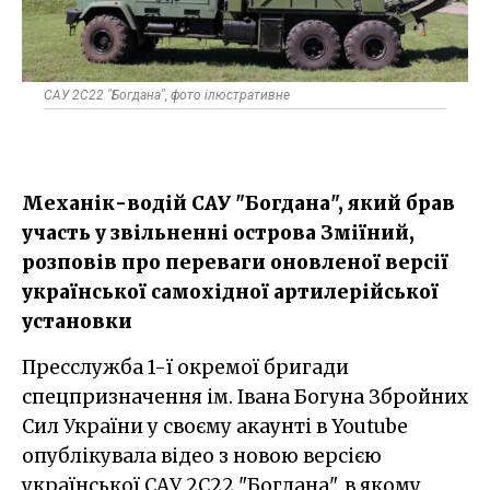
САУ 2С22 "Богдана", фото ілюстративне
Механік-водій САУ "Богдана", який брав
участь у звільненні острова Зміїний,
розповів про переваги оновленої версії
української самохідної артилерійської
установки
Пресслужба 1-ї окремої бригади
спецпризначення ім. Івана Богуна Збройних
Сил України у своєму акаунті в Youtube
опублікувала відео з новою версією
української САУ 2С22 "Богдана", в якому