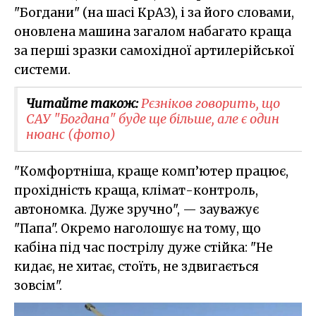
"Богдани" (на шасі КрАЗ), і за його словами,
оновлена машина загалом набагато краща
за перші зразки самохідної артилерійської
системи.
Читайте також:
Рєзніков говорить, що
САУ "Богдана" буде ще більше, але є один
нюанс (фото)
"Комфортніша, краще комп’ютер працює,
прохідність краща, клімат-контроль,
автономка. Дуже зручно", — зауважує
"Папа". Окремо наголошує на тому, що
кабіна під час пострілу дуже стійка: "Не
кидає, не хитає, стоїть, не здвигається
зовсім".