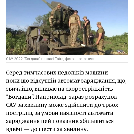
САУ 2С22 "Богдана" на шасі Tatra, фото ілюстративне
Серед тимчасових недоліків машини —
поки що відсутній автомат заряджання, що,
звичайно, впливає на скорострільність
"Богдани". Наприклад, зараз розрахунок
САУ за хвилину може здійснити до трьох
пострілів, за умови наявності автомата
заряджання цей показник збільшиться
вдвічі — до шести за хвилину.