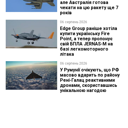
але Австралія готова
чекати на цю ракету ще 7
років
06 серпень 2026
Edge Group раніше хотіла
купити українську Fire
Point, а тепер пропонує
свій БПЛА JERNAS-M на
базі легкомоторного
літака
06 серпень 2026
У Румунії очікують, що РФ
масово вдарить по району
Рені-Галац реактивними
дронами, скориставшись
унікальною нагодою