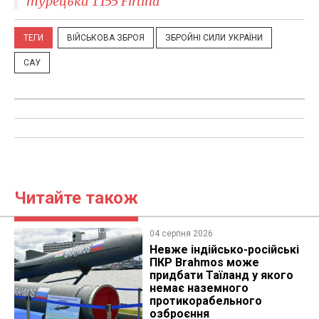
турецька T155 Firtina
ТЕГИ
ВІЙСЬКОВА ЗБРОЯ
ЗБРОЙНІ СИЛИ УКРАЇНИ
САУ
Читайте також
04 серпня 2026
Невже індійсько-російські
ПКР Brahmos може
придбати Таїланд у якого
немає наземного
протикорабельного
озброєння