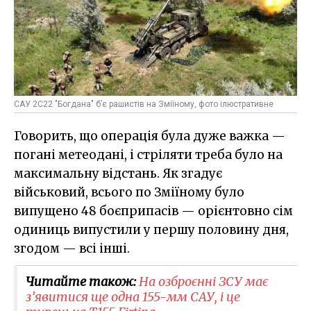
САУ 2С22 "Богдана" б’є рашистів на Зміїному, фото ілюстративне
Говорить, що операція була дуже важка —
погані метеодані, і стріляти треба було на
максимальну відстань. Як згадує
військовий, всього по Зміїному було
випущено 48 боєприпасів — орієнтовно сім
одиниць випустили у першу половину дня,
згодом — всі інші.
Читайте також:
На озброєнні ЗСУ має
з’явитися ще одна 155-мм САУ, і це