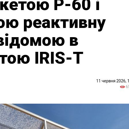
акетою Р-60 і
ою реактивну
 відомою в
етою IRIS-T
11 червня 2026, 
6