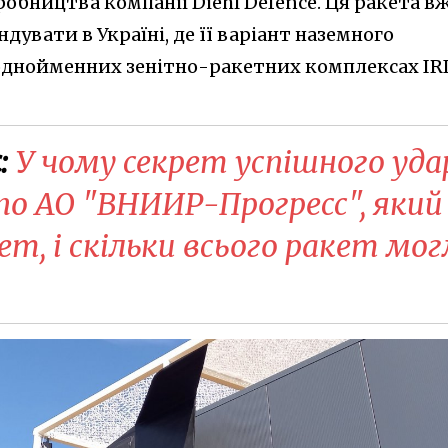
робництва компанії Diehl Defence. Ця ракета в
дувати в Україні, де її варіант наземного
 однойменних зенітно-ракетних комплексах IR
:
У чому секрет успішного уда
по АО "ВНИИР-Прогресс"​, який
ет, і скільки всього ракет мог