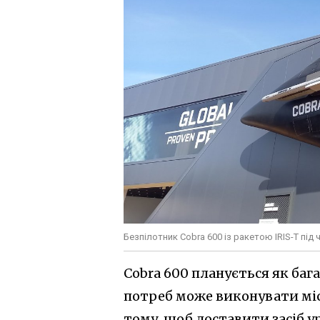
Безпілотник Cobra 600 із ракетою IRIS-T під ч
Cobra 600 планується як баг
потреб може виконувати місі
тому, щоб доставити засіб у