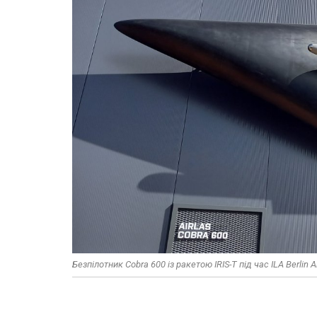
Безпілотник Cobra 600 із ракетою IRIS-T під час ILA Berlin