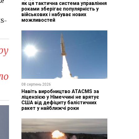
же
як ця тактична система управління
роками зберігає популярність у
військових і набуває нових
IS-
можливостей
ру
ло
08 серпень 2026
Навіть виробництво ATACMS за
ліцензією у Німеччині не врятує
США від дефіциту балістичних
ракет у найближчі роки