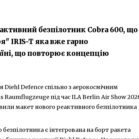
активний безпілотник Cobra 600, що
я" IRIS-T яка вже гарно
аїні, що повторює концепцію
я Diehl Defence спільно з аерокосмічним
s Raumflugzeuge під час ILA Berlin Air Show 202
вили макет нового реактивного безпілотника
 безпілотника є інтегрована на борт ракета