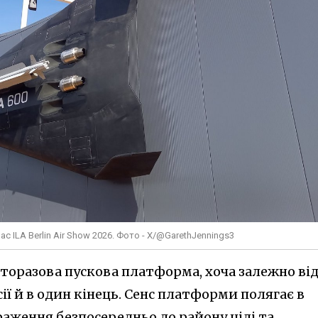
ас ILA Berlin Air Show 2026. Фото - X/@GarethJennings3
аторазова пускова платформа, хоча залежно ві
ї й в один кінець. Сенс платформи полягає в
раження безпосередньо до району цілі та