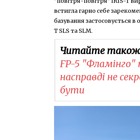
"повітря-повітря" IRIS-T ви
встигла гарно себе зарекомен
базування застосовується в
T SLS та SLM.
Читайте також
FP-5 "Фламінго" 
насправді не секр
бути