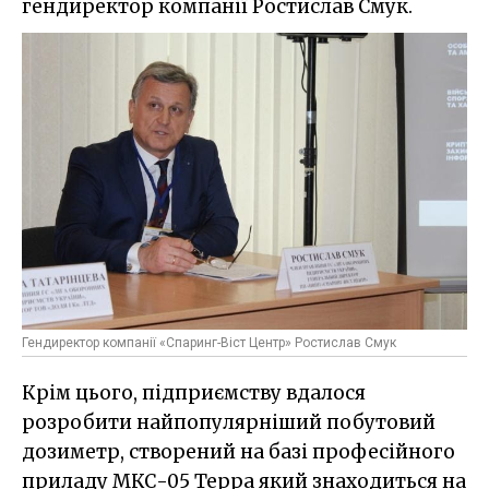
гендиректор компанії Ростислав Смук.
Гендиректор компанії «Спаринг-Віст Центр» Ростислав Смук
Крім цього, підприємству вдалося
розробити найпопулярніший побутовий
дозиметр, створений на базі професійного
приладу МКС-05 Терра який знаходиться на