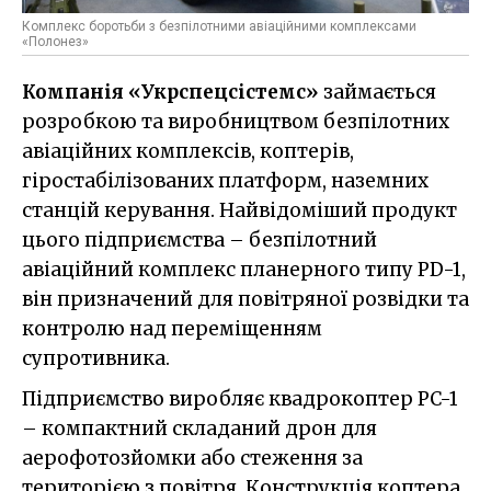
Комплекс боротьби з безпілотними авіаційними комплексами
«Полонез»
Компанія «Укрспецсістемс»
займається
розробкою та виробництвом безпілотних
авіаційних комплексів, коптерів,
гіростабілізованих платформ, наземних
станцій керування. Найвідоміший продукт
цього підприємства – безпілотний
авіаційний комплекс планерного типу PD-1,
він призначений для повітряної розвідки та
контролю над переміщенням
супротивника.
Підприємство виробляє квадрокоптер PC-1
– компактний складаний дрон для
аерофотозйомки або стеження за
територією з повітря. Конструкція коптера