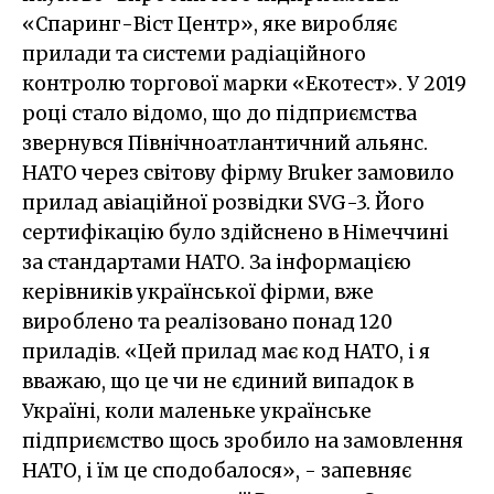
«Спаринг-Віст Центр», яке виробляє
прилади та системи радіаційного
контролю торгової марки «Екотест». У 2019
році стало відомо, що до підприємства
звернувся Північноатлантичний альянс.
НАТО через світову фірму Bruker замовило
прилад авіаційної розвідки SVG-3. Його
сертифікацію було здійснено в Німеччині
за стандартами НАТО. За інформацією
керівників української фірми, вже
вироблено та реалізовано понад 120
приладів. «Цей прилад має код НАТО, і я
вважаю, що це чи не єдиний випадок в
Україні, коли маленьке українське
підприємство щось зробило на замовлення
НАТО, і їм це сподобалося», - запевняє