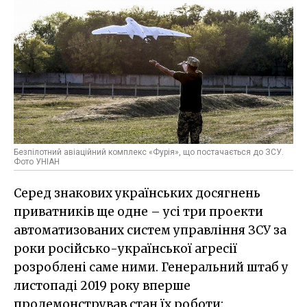
Безпілотний авіаційний комплекс «Фурія», що постачається до ЗСУ.
Фото УНІАН
Серед знакових українських досягнень
приватників ще одне – усі три проекти
автоматизованих систем управління ЗСУ за
роки російсько-української агресії
розроблені саме ними. Генеральний штаб у
листопаді 2019 року вперше
продемонстрував стан їх роботи: