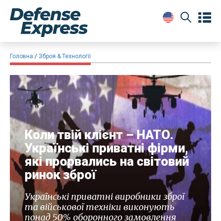
Головна
Зброя & Технології
Коли твій клієнт – НАТО.
Українські приватні фірми,
які прорвались на світовий
ринок зброї
Українські приватні виробники зброї
та військової техніки виконують
понад 50% оборонного замовлення