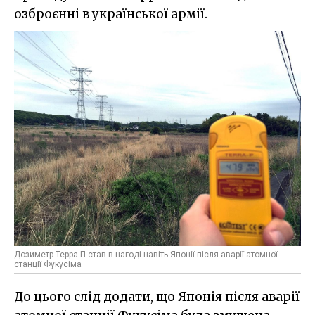
озброєнні в української армії.
Дозиметр Терра-П став в нагоді навіть Японії після аварії атомної
станції Фукусіма
До цього слід додати, що Японія після аварії