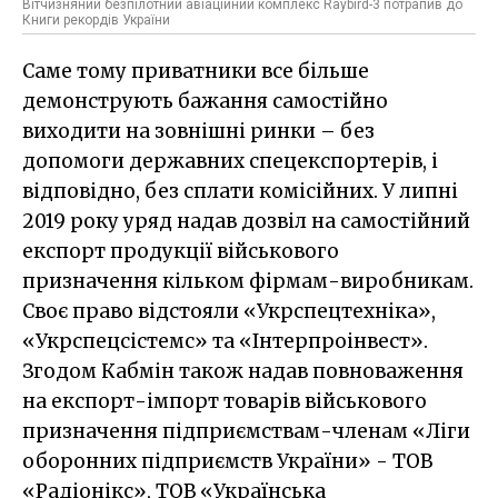
Вітчизняний безпілотний авіаційний комплекс Raybird-3 потрапив до
Книги рекордів України
Саме тому приватники все більше
демонструють бажання самостійно
виходити на зовнішні ринки – без
допомоги державних спецекспортерів, і
відповідно, без сплати комісійних. У липні
2019 року уряд надав дозвіл на самостійний
експорт продукції військового
призначення кільком фірмам-виробникам.
Своє право відстояли «Укрспецтехніка»,
«Укрспецсістемс» та «Інтерпроінвест».
Згодом Кабмін також надав повноваження
на експорт-імпорт товарів військового
призначення підприємствам-членам «Ліги
оборонних підприємств України» - ТОВ
«Радіонікс», ТОВ «Українська