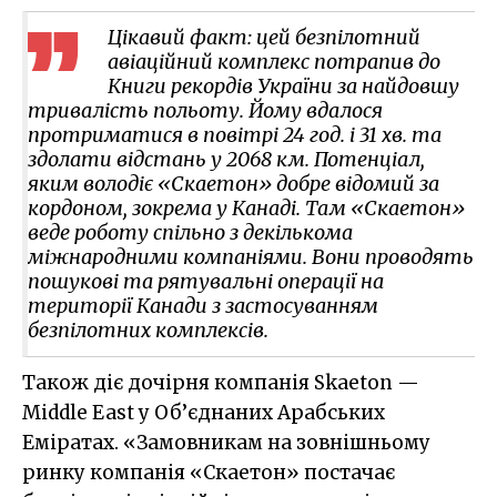
Цікавий факт: цей безпілотний
авіаційний комплекс потрапив до
Книги рекордів України за найдовшу
тривалість польоту. Йому вдалося
протриматися в повітрі 24 год. і 31 хв. та
здолати відстань у 2068 км. Потенціал,
яким володіє «Скаетон» добре відомий за
кордоном, зокрема у Канаді. Там «Скаетон»
веде роботу спільно з декількома
міжнародними компаніями. Вони проводять
пошукові та рятувальні операції на
території Канади з застосуванням
безпілотних комплексів.
Також діє дочірня компанія Skaeton —
Middle East у Об’єднаних Арабських
Еміратах. «Замовникам на зовнішньому
ринку компанія «Скаетон» постачає