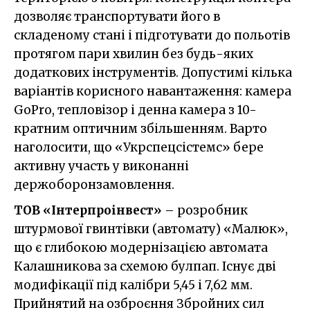
дозволяє транспортувати його в
складеному стані і підготувати до польотів
протягом пари хвилин без будь-яких
додаткових інструментів. Допустимі кілька
варіантів корисного навантаження: камера
GoPro, тепловізор і денна камера з 10-
кратним оптичним збільшенням. Варто
наголосити, що «Укрспецсістемс» бере
активну участь у виконанні
держоборонзамовлення.
ТОВ «Інтерпроінвест»
– розробник
штурмової гвинтівки (автомату) «Малюк»,
що є глибокою модернізацією автомата
Калашникова за схемою булпап. Існує дві
модифікації під калібри 5,45 і 7,62 мм.
Прийнятий на озброєння Збройних сил