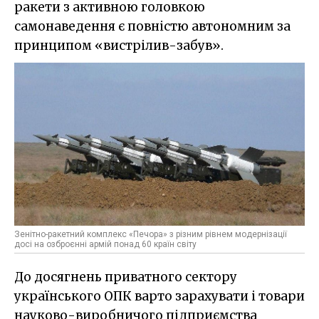
ракети з активною головкою
самонаведення є повністю автономним за
принципом «вистрілив-забув».
Зенітно-ракетний комплекс «Печора» з різним рівнем модернізації
досі на озброєнні армій понад 60 країн світу
До досягнень приватного сектору
українського ОПК варто зарахувати і товари
науково-виробничого підприємства