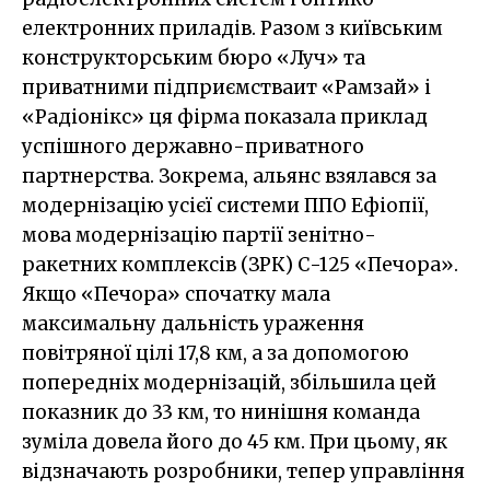
електронних приладів. Разом з київським
конструкторським бюро «Луч» та
приватними підприємстваит «Рамзай» і
«Радіонікс» ця фірма показала приклад
успішного державно-приватного
партнерства. Зокрема, альянс взялався за
модернізацію усієї системи ППО Ефіопії,
мова модернізацію партії зенітно-
ракетних комплексів (ЗРК) С-125 «Печора».
Якщо «Печора» спочатку мала
максимальну дальність ураження
повітряної цілі 17,8 км, а за допомогою
попередніх модернізацій, збільшила цей
показник до 33 км, то нинішня команда
зуміла довела його до 45 км. При цьому, як
відзначають розробники, тепер управління