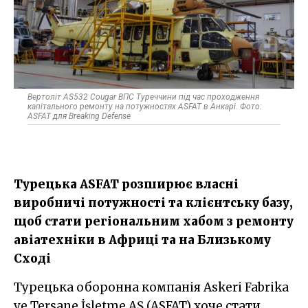
Вертоліт AS532 Cougar ВПС Туреччини під час проходження
капітального ремонту на потужностях ASFAT в Анкарі. Фото:
ASFAT для Breaking Defense
Турецька ASFAT розширює власні
виробничі потужності та клієнтську базу,
щоб стати регіональним хабом з ремонту
авіатехніки в Африці та на Близькому
Сході
Турецька оборонна компанія Askeri Fabrika
ve Tersane İşletme AŞ (ASFAT) хоче стати