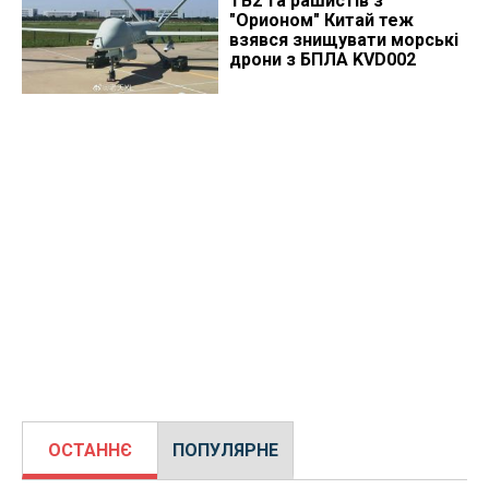
TB2 та рашистів з
"Орионом" Китай теж
взявся знищувати морські
дрони з БПЛА KVD002
ОСТАННЄ
ПОПУЛЯРНЕ