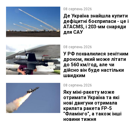
08 серпень 2026
Де Україна знайшла купити
дефіцитні боєприпаси - це і
ATACMS, і 203-мм снаряди
для САУ
08 серпень 2026
У РФ похвалилися зенітним
дроном, який може літати
до 560 км/год, але чи
дійсно він буде настільки
швидким
08 серпень 2026
Яку міні-ракету може
отримати Україна та які
нові двигуни отримала
крилата ракета FP-5
"Фламінго", а також інші
новини тижня