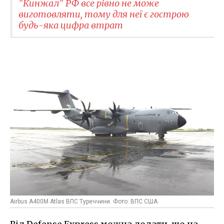
"Кинжал" РФ все рівно не може
виготовляти, тому для неї є гострою
будь-яка цифра втрат
Airbus A400M Atlas ВПС Туреччини. Фото: ВПС США