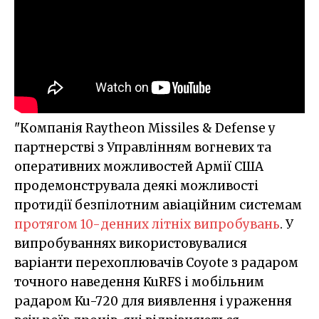
"Компанія Raytheon Missiles & Defense у
партнерстві з Управлінням вогневих та
оперативних можливостей Армії США
продемонструвала деякі можливості
протидії безпілотним авіаційним системам
протягом 10-денних літніх випробувань
. У
випробуваннях використовувалися
варіанти перехоплювачів Coyote з радаром
точного наведення KuRFS і мобільним
радаром Ku-720 для виявлення і ураження