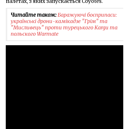
палетах, з яких запускається Coyotes.
Читайте також:
Баражуючі боєприпаси:
українські дрони-камікадзе "Грім" та
"Мисливець" проти турецького Kargu та
польского Warmate