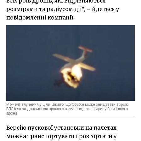
всіх роїв дронів, які відрізняються
розмірами та радіусом дії", – йдеться у
повідомленні компанії.
Момент влучення у ціль. Цікаво, що Coyote може знищувати ворожі
БПЛА як за допомогою прямого влучення, так і підриву біля іншого
дрона
Версію пускової установки на палетах
можна транспортувати і розгортати у