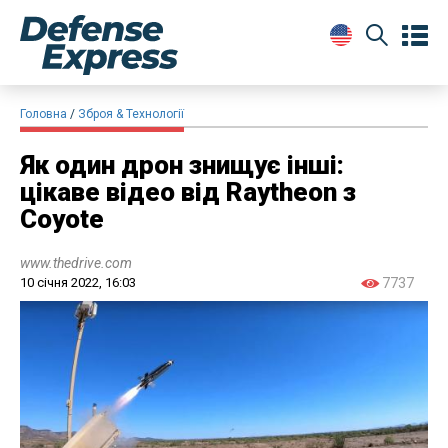
Головна
Зброя & Технології
Як один дрон знищує інші:
цікаве відео від Raytheon з
Coyote
www.thedrive.com
10 січня 2022, 16:03
7737