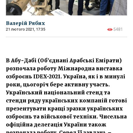
Валерій Рябих
21 лютого 2021, 17:35
5481
В Абу-Дабі (Об’єднані Арабські Емірати)
розпочала роботу Міжнародна виставка
озброєнь IDEX-2021. Україна, як і в минулі
роки, цьогоріч бере активну участь.
Український національний стенд та
стенди ряду українських компаній готові
презентувати кращі зразки українських
озброєнь та військової техніки. Чисельна
офіційна делегація України також
розпочала роботу. Серед її завдань –