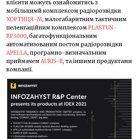
клієнти можуть ознайомитись з
мобільнимй комплексом радіорозвідки
ХОРТИЦЯ-М
, малогабаритним тактичним
пеленгаційним комплексом
PLASTUN-
RP3000
, багатофункціональним
автоматизованим постом радіорозвідки
APELLA
, програмно-визначальним
приймачем
AURIS-R
, та іншими продуктами
компанії.