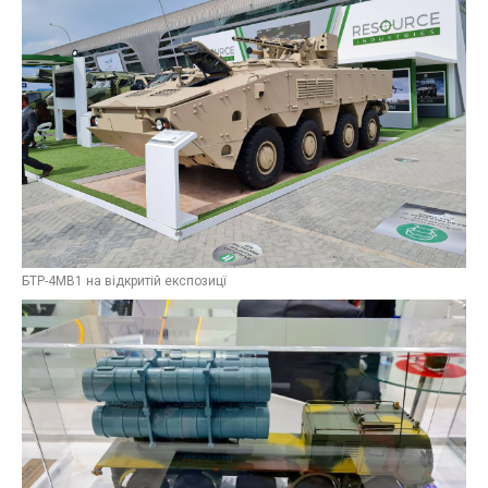
БТР-4МВ1 на відкритій експозицї