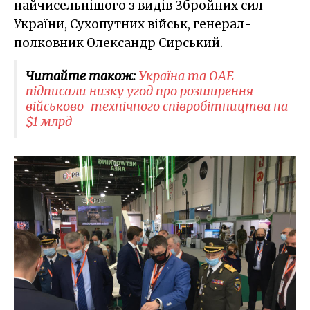
найчисельнішого з видів Збройних сил
України, Сухопутних військ, генерал-
полковник Олександр Сирський.
Читайте також:
Україна та ОАЕ
підписали низку угод про розширення
військово-технічного співробітництва на
$1 млрд