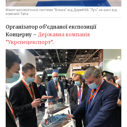
Макет високоточної системи "Вільха" від ДержККБ "Луч" на шасі від
компанії Tatra
Організатор об’єднаної експозиції
Концерну –
Державна компанія
“Укрспецекспорт”
.