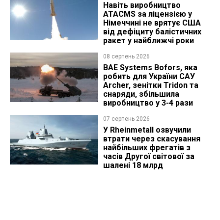
Навіть виробництво
ATACMS за ліцензією у
Німеччині не врятує США
від дефіциту балістичних
ракет у найближчі роки
08 серпень 2026
BAE Systems Bofors, яка
робить для України САУ
Archer, зенітки Tridon та
снаряди, збільшила
виробництво у 3-4 рази
07 серпень 2026
У Rheinmetall озвучили
втрати через скасування
найбільших фрегатів з
часів Другої світової за
шалені 18 млрд