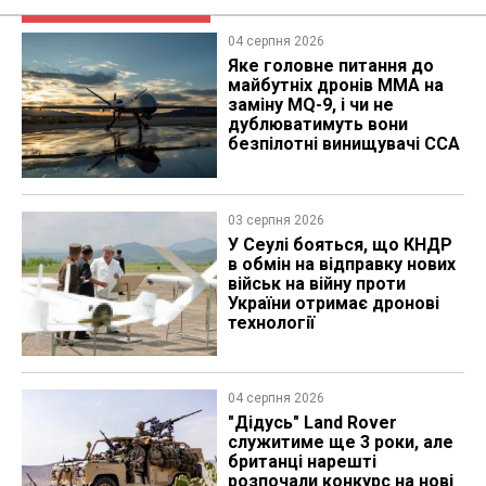
04 серпня 2026
Яке головне питання до
майбутніх дронів MMA на
заміну MQ-9, і чи не
дублюватимуть вони
безпілотні винищувачі CCA
03 серпня 2026
У Сеулі бояться, що КНДР
в обмін на відправку нових
військ на війну проти
України отримає дронові
технології
04 серпня 2026
"Дідусь" Land Rover
служитиме ще 3 роки, але
британці нарешті
розпочали конкурс на нові