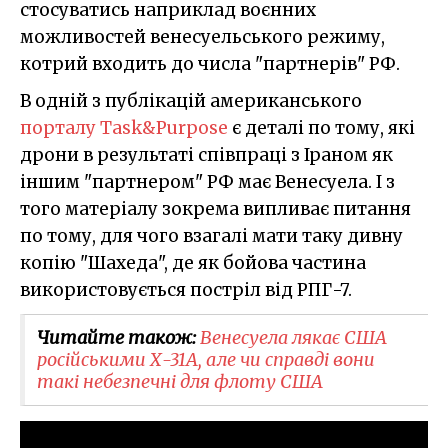
стосуватись наприклад воєнних
можливостей венесуельського режиму,
котрий входить до числа "партнерів" РФ.
В одній з публікацій американського
порталу Task&Purpose
є деталі по тому, які
дрони в результаті співпраці з Іраном як
іншим "партнером" РФ має Венесуела. І з
того матеріалу зокрема випливає питання
по тому, для чого взагалі мати таку дивну
копію "Шахеда", де як бойова частина
використовується постріл від РПГ-7.
Читайте також:
Венесуела лякає США
російськими Х-31А, але чи справді вони
такі небезпечні для флоту США