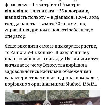
фюзеляжу – 1,5 метрів та 1,5 метрів
відповідно, злітна вага – 35 кілограмів,
швидкість польоту – в діапазоні 120-150 км/
год, дальність – всього 30 кілометрів,
управління дроном в польоті забезпечує
оператор.
Якщо виходити саме із цих характеристик,
то Zamora V-1 є копією "Шахеда" лише у
плані зовнішнього вигляду. Ну і дивним тут
виглядає те, чому Венесуела вирішила
задовольнятись настільки обмеженими
характеристиками цього дрона-камікадзе,
порівняно з оригінальними Shahed-136/131.