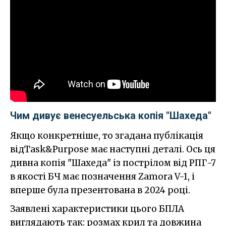
Чим дивує венесуельська копія "Шахеда"
Якщо конкретніше, то згадана публікація
відTask&Purpose має наступні деталі. Ось ця
дивна копія "Шахеда" із пострілом від РПГ-7
в якості БЧ має позначення Zamora V-1, і
вперше була презентована в 2024 році.
Заявлені характеристики цього БПЛА
виглядають так: розмах крил та довжина