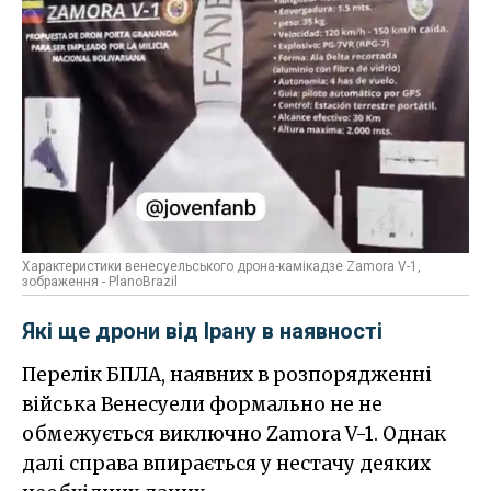
Характеристики венесуельського дрона-камікадзе Zamora V-1,
зображення - PlanoBrazil
Які ще дрони від Ірану в наявності
Перелік БПЛА, наявних в розпорядженні
війська Венесуели формально не не
обмежується виключно Zamora V-1. Однак
далі справа впирається у нестачу деяких