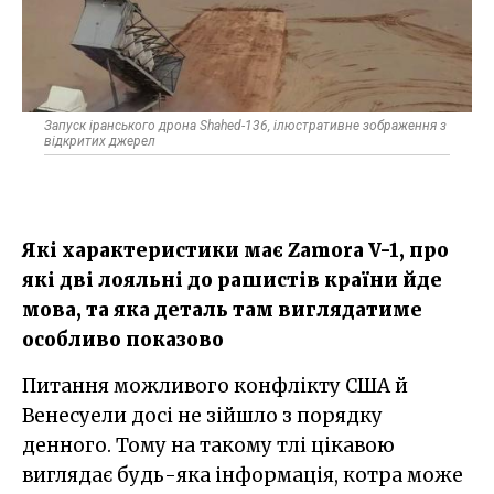
Запуск іранського дрона Shahed-136, ілюстративне зображення з
відкритих джерел
Які характеристики має Zamora V-1, про
які дві лояльні до рашистів країни йде
мова, та яка деталь там виглядатиме
особливо показово
Питання можливого конфлікту США й
Венесуели досі не зійшло з порядку
денного. Тому на такому тлі цікавою
виглядає будь-яка інформація, котра може