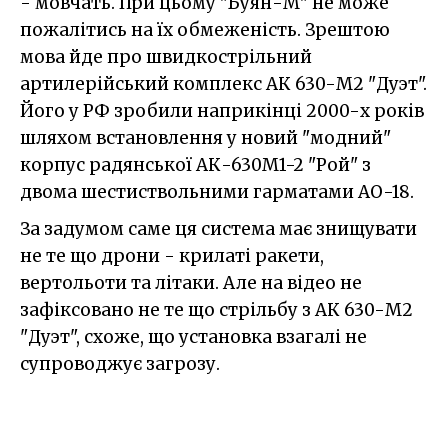
- мовчать. При цьому "Буян-М" не може
пожалітись на їх обмеженість. Зрештою
мова йде про швидкострільний
артилерійський комплекс АК 630-М2 "Дуэт".
Його у РФ зробили наприкінці 2000-х років
шляхом встановлення у новий "модний"
корпус радянської АК-630М1-2 "Рой" з
двома шестиствольними гарматами АО-18.
За задумом саме ця система має знищувати
не те що дрони - крилаті ракети,
вертольоти та літаки. Але на відео не
зафіксовано не те що стрільбу з АК 630-М2
"Дуэт", схоже, що установка взагалі не
супроводжує загрозу.