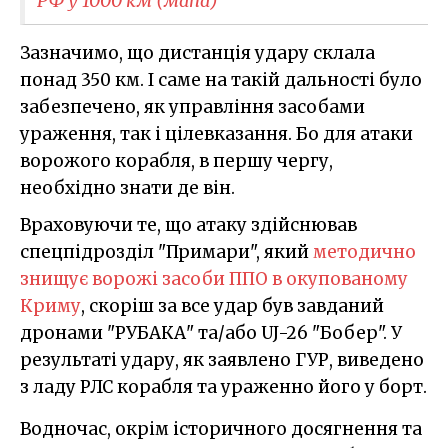
РФ у 1000 км (мапа)
Зазначимо, що дистанція удару склала
понад 350 км. І саме на такій дальності було
забезпечено, як управління засобами
ураження, так і цілевказання. Бо для атаки
ворожого корабля, в першу чергу,
необхідно знати де він.
Враховуючи те, що атаку здійснював
спецпідрозділ "Примари", який
методично
знищує ворожі засоби ППО в окупованому
Криму
, скоріш за все удар був завданий
дронами "РУБАКА" та/або UJ-26 "Бобер". У
результаті удару, як заявлено ГУР, виведено
з ладу РЛС корабля та ураженно його у борт.
Водночас, окрім історичного досягнення та