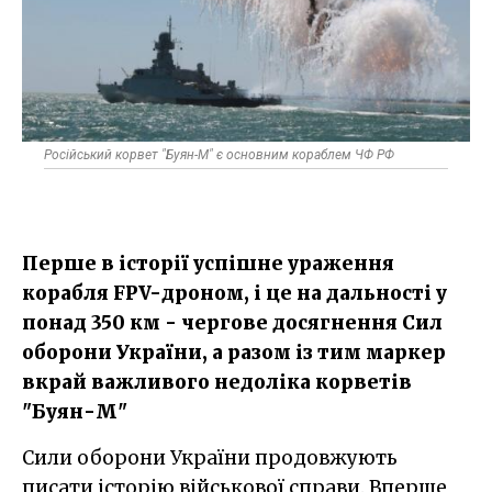
Російський корвет "Буян-М" є основним кораблем ЧФ РФ
Перше в історії успішне ураження
корабля FPV-дроном, і це на дальності у
понад 350 км - чергове досягнення Сил
оборони України, а разом із тим маркер
вкрай важливого недоліка корветів
"Буян-М"
Сили оборони України продовжують
писати історію військової справи. Вперше