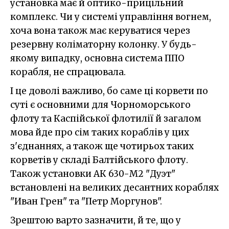
установка має й оптико-прицільний
комплекс. Чи у системі управління вогнем,
хоча вона також має керуватися через
резервну коліматорну колонку. У будь-
якому випадку, основна система ППО
корабля, не спрацювала.
І це доволі важливо, бо саме ці корвети по
суті є основними для Чорноморського
флоту та Каспійської флотилії й загалом
мова йде про сім таких кораблів у цих
з'єднаннях, а також ще чотирьох таких
корветів у складі Балтійського флоту.
Також установки АК 630-М2 "Дуэт"
встановлені на великих десантних кораблях
"Иван Грен" та "Петр Моргунов".
Зрештою варто зазначити, й те, що у