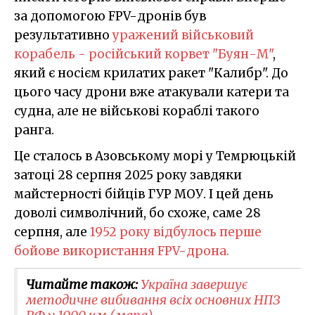
за допомогою FPV-дронів був
результативно
уражений військовий
корабель - російський корвет "Буян-М"
,
який є носієм крилатих ракет "Калибр". До
цього часу дрони вже атакували катери та
судна, але не військові кораблі такого
ранга.
Це сталось в Азовському морі у Темрюцькій
затоці 28 серпня 2025 року завдяки
майстерності бійців ГУР МОУ. І цей день
доволі символічний, бо схоже, саме 28
серпня, але
1952 року відбулось перше
бойове використання FPV-дрона.
Читайте також:
Україна завершує
методичне вибивання всіх основних НПЗ