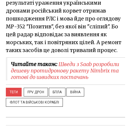
результаті ураження українськими
дронами російський корвет отримав
пошкодження РЛС і мова йде про оглядову
МР-352 "Позитив", без якої він "сліпий". Бо
цей радар відповідає за виявлення як
морських, так і повітряних цілей. А ремонт
таких засобів це доволі тривалий процес.
Читайте також:
Шведи з Saab розробили
дешеву протидронову ракету Nimbrix та
готові до швидких постачань
ТЕГИ
FPV ДРОН
БПЛА
ВІЙНА
ФЛОТ ТА ВІЙСЬКОВІ КОРАБЛІ