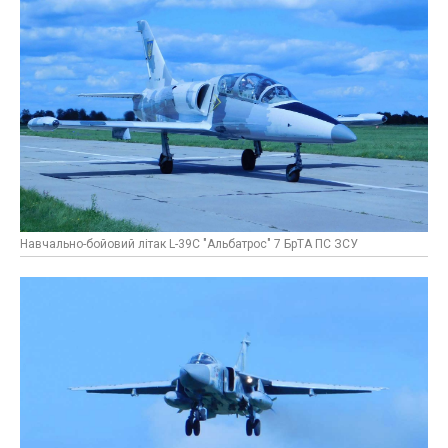
Навчально-бойовий літак L-39C "Альбатрос" 7 БрТА ПС ЗСУ