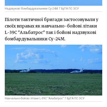
Надзвукові бомбардувальники Су-24М 7 БрТА ПС ЗСУ
Пілоти тактичної бригади застосовували у
своїх вправах як навчально-бойові літаки
L-39C "Альбатрос" так і бойові надзвукові
бомбардувальники Су-24М.
Навчально-бойові літаки L-39C "Альбатрос" 7 БрТА ПС ЗСУ