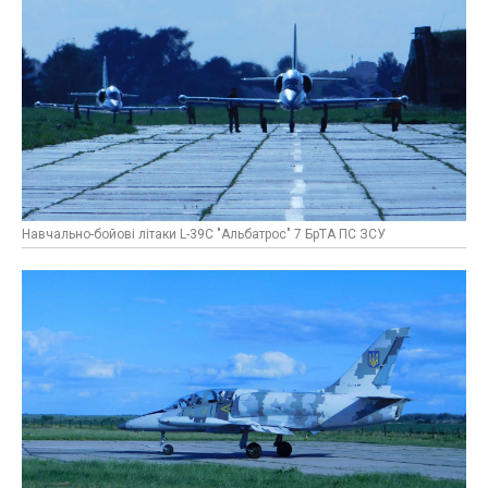
Навчально-бойові літаки L-39C "Альбатрос" 7 БрТА ПС ЗСУ