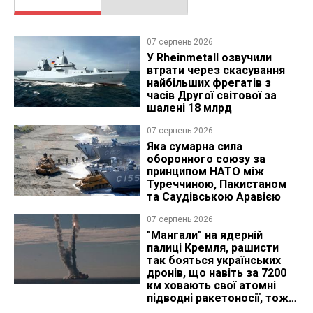
07 серпень 2026
У Rheinmetall озвучили
втрати через скасування
найбільших фрегатів з
часів Другої світової за
шалені 18 млрд
07 серпень 2026
Яка сумарна сила
оборонного союзу за
принципом НАТО між
Туреччиною, Пакистаном
та Саудівською Аравією
07 серпень 2026
"Мангали" на ядерній
палиці Кремля, рашисти
так бояться українських
дронів, що навіть за 7200
км ховають свої атомні
підводні ракетоносії, тож
що видно з космосу