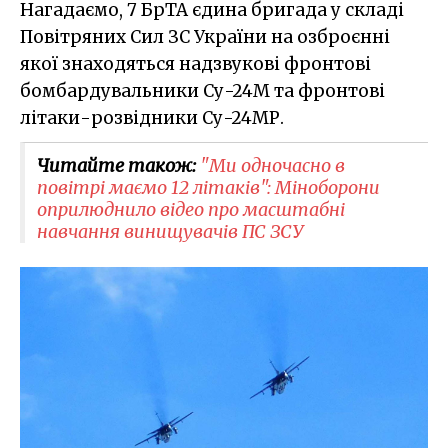
Нагадаємо, 7 БрТА єдина бригада у складі
Повітряних Сил ЗС України на озброєнні
якої знаходяться надзвукові фронтові
бомбардувальники Су-24М та фронтові
літаки-розвідники Су-24МР.
Читайте також:
"Ми одночасно в
повітрі маємо 12 літаків": Міноборони
оприлюднило відео про масштабні
навчання винищувачів ПС ЗСУ