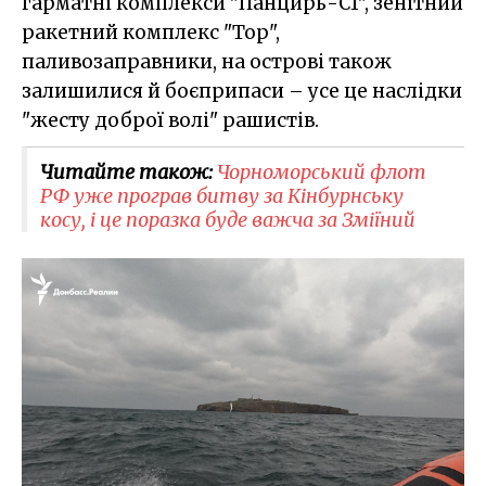
гарматні комплекси "Панцирь-С1", зенітний
ракетний комплекс "Тор",
паливозаправники, на острові також
залишилися й боєприпаси – усе це наслідки
"жесту доброї волі" рашистів.
Читайте також:
Чорноморський флот
РФ уже програв битву за Кінбурнську
косу, і це поразка буде важча за Зміїний