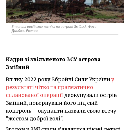
Знищена російська техніка на острові Зміїний. Фото:
Донбасс.Реалии
Кадри зі звільненого ЗСУ острова
Зміїний
Влітку 2022 року Збройні Сили України
у
результаті чітко та прагматично
спланованої операції
деокупували острів
Зміїний, повернувши його під свій
контроль – окупанти назвали свою втечу
"жестом доброї волі".
Згодом у ЗМІ стали з’являтися цікаві деталі