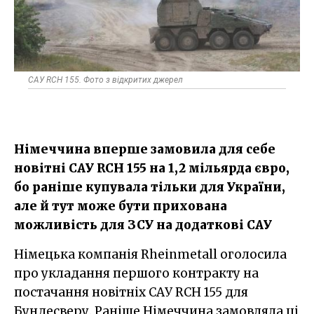
САУ RCH 155. Фото з відкритих джерел
Німеччина вперше замовила для себе
новітні САУ RCH 155 на 1,2 мільярда євро,
бо раніше купувала тільки для України,
але й тут може бути прихована
можливість для ЗСУ на додаткові САУ
Німецька компанія Rheinmetall оголосила
про укладання першого контракту на
постачання новітніх САУ RCH 155 для
Бундесверу. Раніше Німеччина замовляла ці