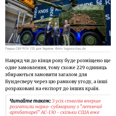
Перша САУ RCH 155 для України. Фото: tagesschau.de
Навряд чи до кінця року буде розміщено ще
одне замовлення, тому схоже 229 одиниць
збираються замовити загалом для
Бундесверу через цю рамкову угоду, а інші
розраховані на експорт до інших країн.
Читайте також:
З усіх стволів вперше
розгатили нарко-субмарину з "летючої
артбатареї" AC-130 - скільки США вже