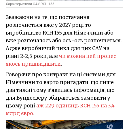
Характеристики САУ RCH 155
Зважаючи на те, що постачання
розпочнеться вже у 2027 році то
виробництво RCH 155 для Німеччини або
вже розпочалось або ось-ось розпочнеться.
Адже виробничий цикл для цих САУ на
рівні 2-2,5 роки, але
чи можна цей процес
якось пришвидшити
.
Говорячи про контракт на ці системи для
Німеччини то варто пригадати, що лише
два тижні тому з’явилась інформація, що
для Бундесверу збираються замовити у
цьому році
аж 229 одиниць RCH 155 на 3,4
млрд євро
.