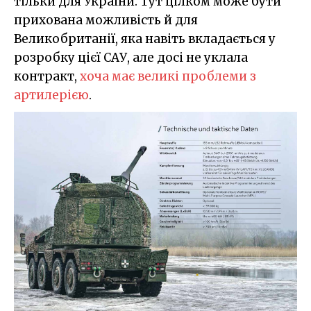
тільки для України. Тут цілком може бути
прихована можливість й для
Великобританії, яка навіть вкладається у
розробку цієї САУ, але досі не уклала
контракт,
хоча має великі проблеми з
артилерією
.