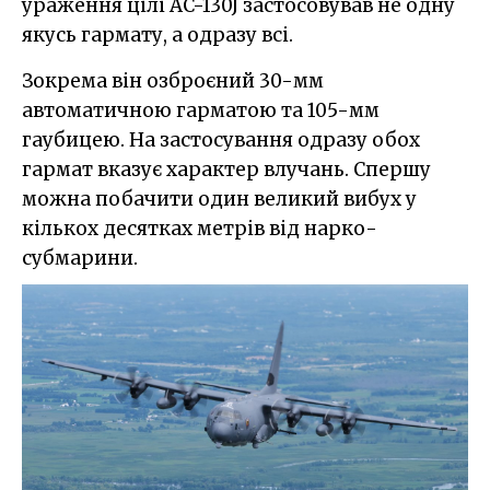
ураження цілі AC-130J застосовував не одну
якусь гармату, а одразу всі.
Зокрема він озброєний 30-мм
автоматичною гарматою та 105-мм
гаубицею. На застосування одразу обох
гармат вказує характер влучань. Спершу
можна побачити один великий вибух у
кількох десятках метрів від нарко-
субмарини.