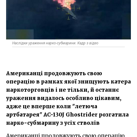
Наслідки ураження нарко-субмарини. Кадр з відео
Американці продовжують свою
операцію в рамках якої знищують катера
наркоторговців і не тільки, й останнє
ураження видалось особливо цікавим,
адже це вперше коли "летюча
артбатарея" AC-130J Ghostrider розгатила
нарко-субмарину з усіх стволів
Американці продовжують свою операцію