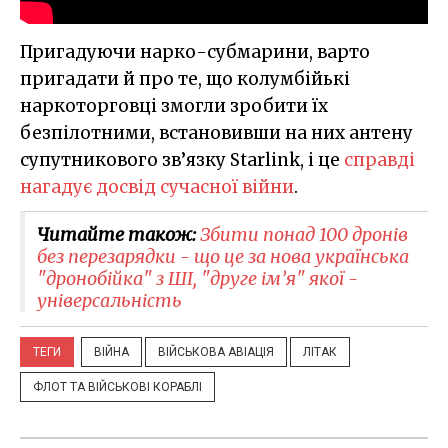
Пригадуючи нарко-субмарини, варто
пригадати й про те, що колумбійькі
наркоторговці змогли зробити їх
безпілотними, встановивши на них антену
супутникового зв’язку Starlink, і це
справді
нагадує досвід сучасної війни
.
Читайте також:
Збити понад 100 дронів
без перезарядки - що це за нова українська
"дронобійка" з ШІ, "друге ім’я" якої -
універсальність
ТЕГИ
ВІЙНА
ВІЙСЬКОВА АВІАЦІЯ
ЛІТАК
ФЛОТ ТА ВІЙСЬКОВІ КОРАБЛІ