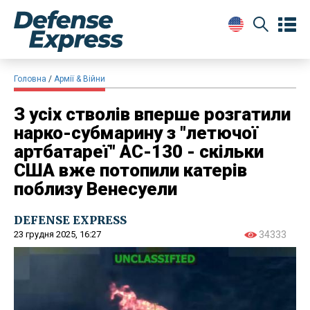
Головна
Армії & Війни
З усіх стволів вперше розгатили
нарко-субмарину з "летючої
артбатареї" AC-130 - скільки
США вже потопили катерів
поблизу Венесуели
DEFENSE EXPRESS
23 грудня 2025, 16:27
34333