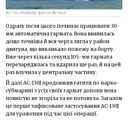
AC-130J Ghostrider, фото US Air Force.
Одразу після цього починає працювати 30-
мм автоматична гармата. Вона виявилась
дещо точніша й вся черга лягла у район
двигуна, що викликало пожежу на борту.
Вже через кілька секунд 105-мм гармата
перезарядилась та вдарила ще раз, й на цей
раз влучила у центральну частину.
Й далі AC-130J продовжив гатити по нарко-
субмарині з усіх своїх гармат допоки вона
повністю не згоріла та не потонула. Загалом
це перше зафіксоване застосування AC-130J
для ураження під час цієї операції.