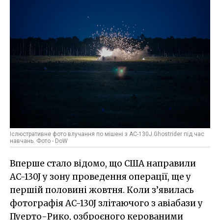
Іслюстративне фото влучання по мішені з AC-130J Ghostrider під час
навчань. Фото - DoW
Вперше стало відомо, що США направили
AC-130J у зону проведення операції, ще у
першій половині жовтня. Коли з’явилась
фотографія AC-130J злітаючого з авіабази у
Пуерто-Рико, озброєного керованими