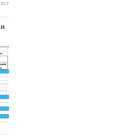
 22,7
ни