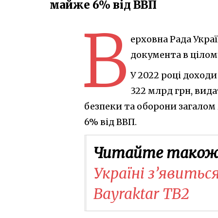
майже 6% від ВВП
В
ерховна Рада Укра
документа в цілом
У 2022 році дохо
322 млрд грн, вида
безпеки та оборони загалом
6% від ВВП.
Читайте також
Україні з’явитьс
Bayraktar TB2