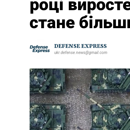
році вирост
стане більш
DEFENSE EXPRESS
ukr.defense.news@gmail.com