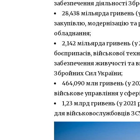
забезпечення діяльності Збр
28,438 мільярда гривень (у
закупівлю, модернізацію та р
обладнання;
2,142 мільярда гривень (у 
боєприпасів, військової тех
забезпечення живучості та в
Збройних Сил України;
464,090 млн гривень (у 20
військове управління у сфер
1,23 млрд гривень (у 2021 
для військовослужбовців ЗС