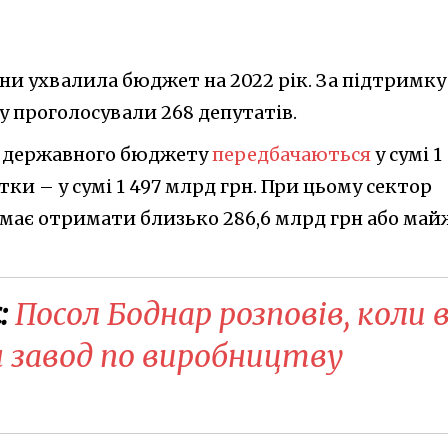
їни ухвалила бюджет на 2022 рік. За підтримку
у проголосували 268 депутатів.
ди державного бюджету
передбачаються
у сумі 1
тки – у сумі 1 497 млрд грн. При цьому сектор
 має отримати близько 286,6 млрд грн або май
:
Посол Боднар розповів, коли 
я завод по виробництву