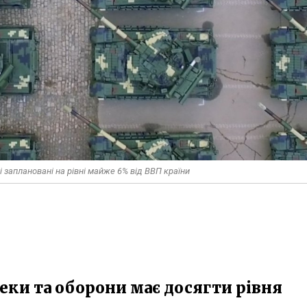
і заплановані на рівні майже 6% від ВВП країни
пеки та оборони має досягти рівня