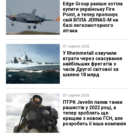
Edge Group раніше хотіла
купити українську Fire
Point, а тепер пропонує
свій БПЛА JERNAS-M на
базі легкомоторного
літака
07 серпня 2026
У Rheinmetall озвучили
втрати через скасування
найбільших фрегатів з
часів Другої світової за
шалені 18 млрд
07 серпня 2026
ПТРК Javelin палив танки
рашистів у 2022 році, а
тепер зроблять ще
кращим з новою ГСН, але
розробить її інша компанія