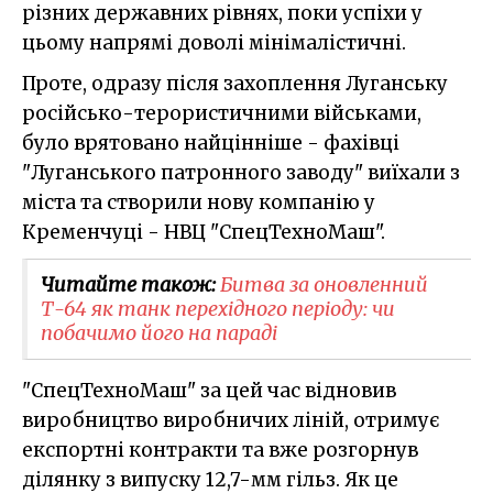
різних державних рівнях, поки успіхи у
цьому напрямі доволі мінімалістичні.
Проте, одразу після захоплення Луганську
російсько-терористичними військами,
було врятовано найцінніше - фахівці
"Луганського патронного заводу" виїхали з
міста та створили нову компанію у
Кременчуці - НВЦ "СпецТехноМаш".
Читайте також:
Битва за оновленний
Т-64 як танк перехідного періоду: чи
побачимо його на параді
"СпецТехноМаш" за цей час відновив
виробництво виробничих ліній, отримує
експортні контракти та вже розгорнув
ділянку з випуску 12,7-мм гільз. Як це