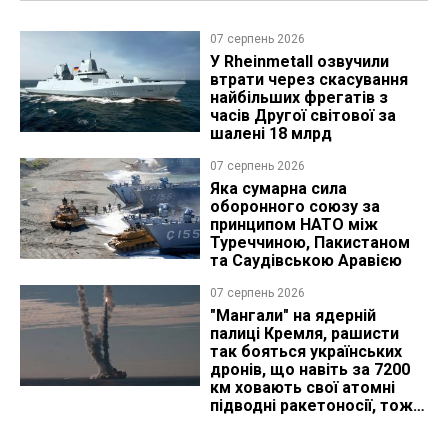
07 серпень 2026
У Rheinmetall озвучили
втрати через скасування
найбільших фрегатів з
часів Другої світової за
шалені 18 млрд
07 серпень 2026
Яка сумарна сила
оборонного союзу за
принципом НАТО між
Туреччиною, Пакистаном
та Саудівською Аравією
07 серпень 2026
"Мангали" на ядерній
палиці Кремля, рашисти
так бояться українських
дронів, що навіть за 7200
км ховають свої атомні
підводні ракетоносії, тож
що видно з космосу