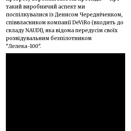
такий виробничий аспект ми
поспілкувалися із Денисом Чередніченком,
співвласником компанії DeViRo (входить до
складу NAUDI), яка відома передусім своїх
розвідувальним безпілотником
"Лелека-100".