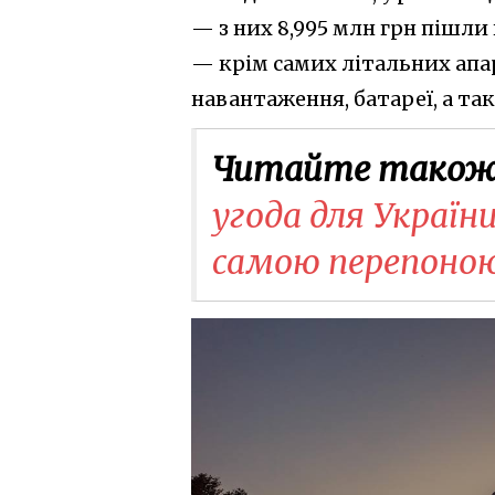
— з них 8,995 млн грн пішли
— крім самих літальних апар
навантаження, батареї, а так
Читайте також
угода для України
самою перепоною