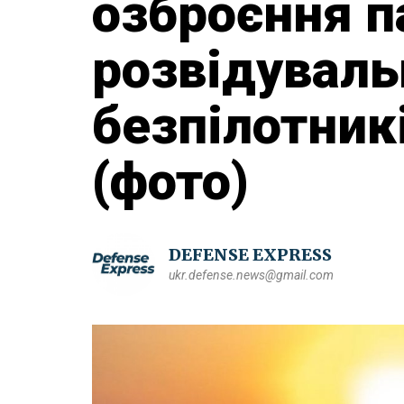
озброєння п
розвідуваль
безпілотник
(фото)
DEFENSE EXPRESS
ukr.defense.news@gmail.com