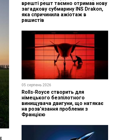
врешті решт таємно отримав нову
загадкову субмарину INS Drakon,
яка спричинила ажіотаж в
рашистів
05 серпень 2026
Rolls-Royce створить для
німецького безпілотного
винищувача двигуни, що натякає
на розв'язання проблеми з
Францією
н