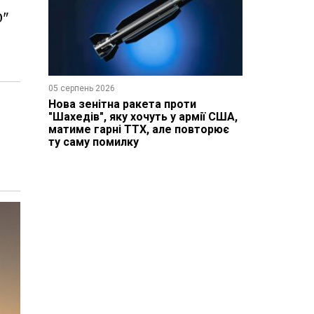
0"
05 серпень 2026
Нова зенітна ракета проти
"Шахедів", яку хочуть у армії США,
матиме гарні ТТХ, але повторює
ту саму помилку