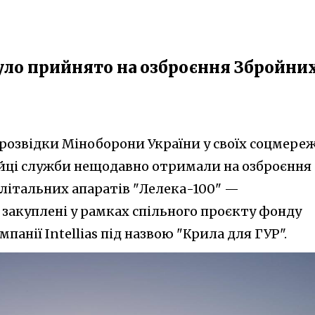
було прийнято на озброєння Збройни
розвідки Міноборони України у своїх соцмере
бійці служби нещодавно отримали на озброєння
 літальних апаратів "Лелека-100" —
закуплені у рамках спільного проєкту фонду
анії Intellias під назвою "Крила для ГУР".