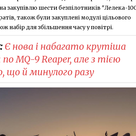
 на закупівлю шести безпілотників "Лелека-10
атів, також були закуплені модулі цільового
ож набір для збільшення часу у повітрі.
:
Є нова і набагато крутіша
 по MQ-9 Reaper, але з тією
, що й минулого разу