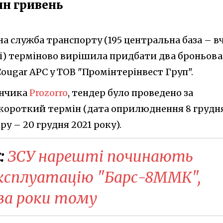
лн гривень
а служба транспорту (195 центральна база – в
ві) терміново вирішила придбати два броньова
ougar APC у ТОВ "Промінтерінвест Груп".
анчика
Prozorro
, тендер було проведено за
короткий термін (дата оприлюднення 8 грудн
ру – 20 грудня 2021 року).
:
ЗСУ нарешті починають
ксплуатацію "Барс-8ММК",
ва роки тому