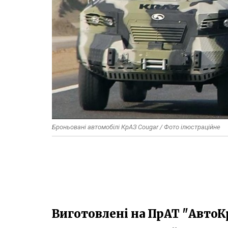
Броньовані автомобілі КрАЗ Cougar / Фото ілюстраційне
Виготовлені на ПрАТ "АвтоК