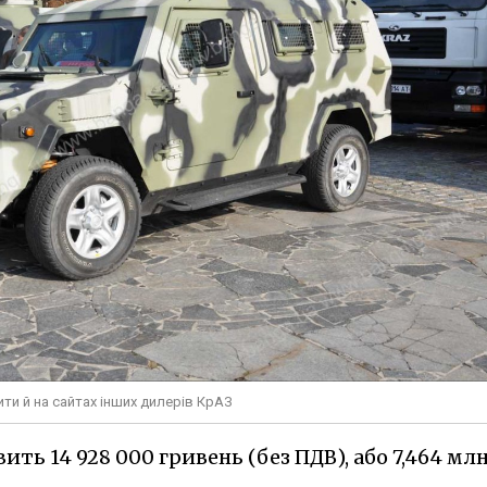
ти й на сайтах інших дилерів КрАЗ
ть 14 928 000 гривень (без ПДВ), або 7,464 мл