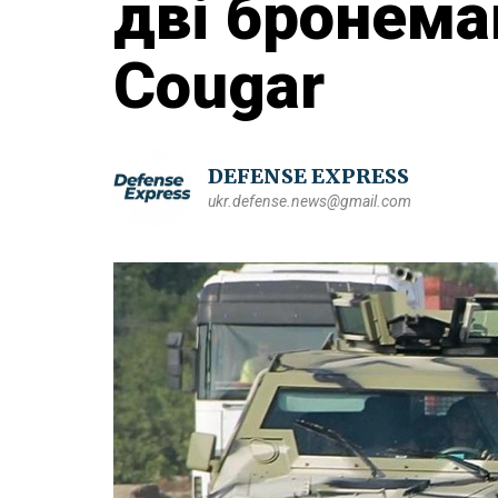
дві бронем
Cougar
DEFENSE EXPRESS
ukr.defense.news@gmail.com