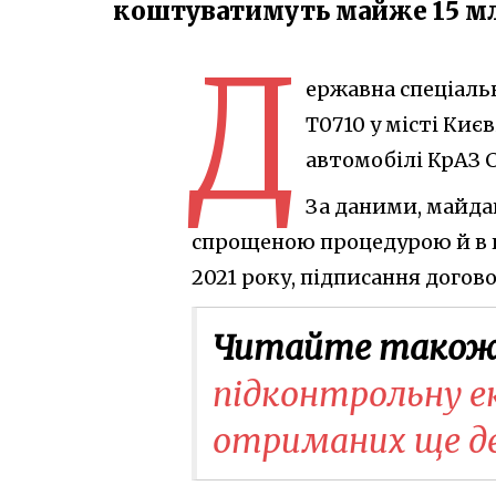
коштуватимуть майже 15 м
Д
ержавна спеціальн
Т0710 у місті Киє
автомобілі КрАЗ C
За даними, майд
спрощеною процедурою й в 
2021 року, підписання догово
Читайте також
підконтрольну е
отриманих ще д