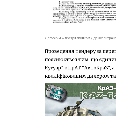
Договір між представником Держспецтран
Проведення тендеру за пере
пояснюється тим, що єдиним
Кугуар" є ПрАТ "АвтоКраЗ", а
кваліфікованим дилером та 