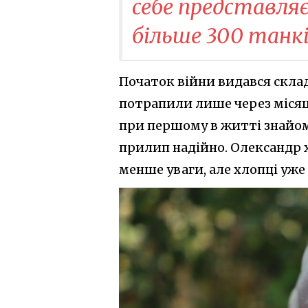
себе представляє
більше 300 танк
Початок війни видався склад
потрапили лише через місяць
при першому в житті знайом
прилип надійно. Олександр 
менше уваги, але хлопці уже