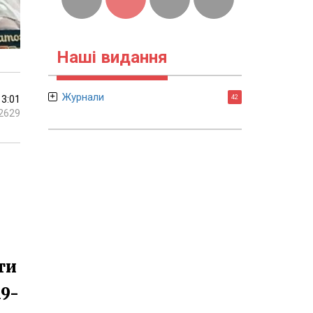
Наші видання
Журнали
13:01
42
2629
ти
19-