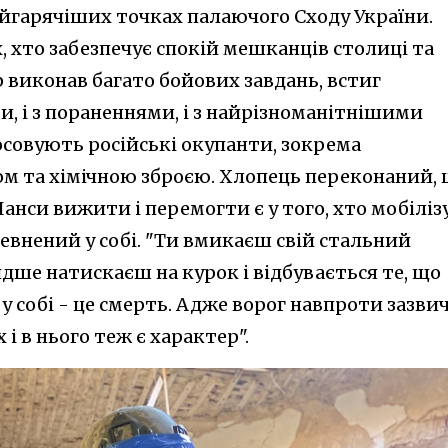
найгарячіших точках палаючого Сходу України.
, хто забезпечує спокій мешканців столиці та
р виконав багато бойових завдань, встиг
и, і з пораненнями, і з найрізноманітнішими
осовують російські окупанти, зокрема
м та хімічною зброєю. Хлопець переконаний,
анси вижити і перемогти є у того, хто мобіліз
певнений у собі. "Ти вмикаєш свій стальний
дше натискаєш на курок і відбувається те, що
 у собі - це смерть. Адже ворог навпроти зазви
х і в нього теж є характер".