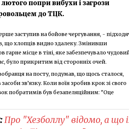
 лютого попри вибухи і загрози
ровольцем до ТЦК.
ерше заступив на бойове чергування, - підход
в, що хлопців видно здалеку. Змінивши
 гарне місце в тіні, яке забезпечувало чудови
час, було прикритим від сторонніх очей.
обранця на посту, подумав, що щось сталося,
 засоби зв’язку. Коли воїн зробив крок зі свого
вок побратимів був безапеляційним: "Оце
:
Про "Хезболлу" відомо, а що і