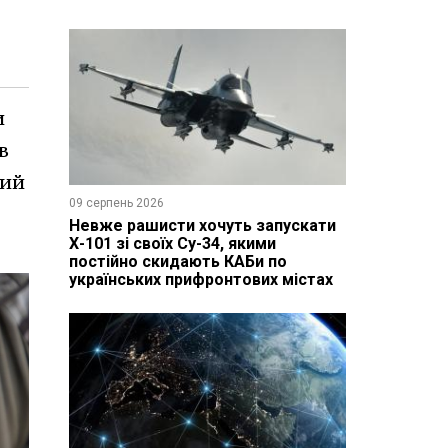
и
в
ний
09 серпень 2026
Невже рашисти хочуть запускати
Х-101 зі своїх Су-34, якими
постійно скидають КАБи по
українських прифронтових містах