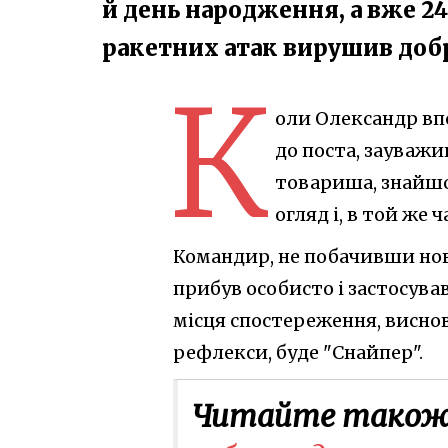
й день народження, а вже 24
ракетних атак вирушив доб
К
оли Олександр вп
до поста, зауважи
товариша, знайшов
огляд і, в той же 
Командир, не побачивши нов
прибув особисто і застосував
місця спостереження, висно
рефлекси, буде "Снайпер".
Читайте також