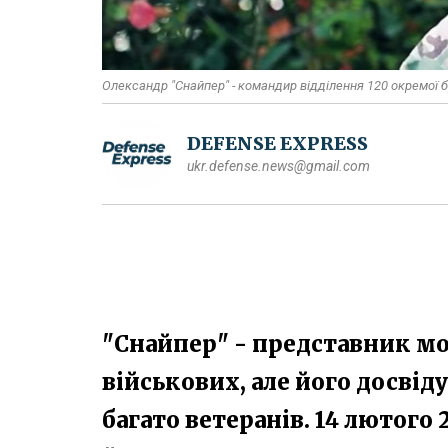
Олександр "Снайпер" - командир відділення 120 окремої б
DEFENSE EXPRESS
ukr.defense.news@gmail.com
"Снайпер" - представник м
військових, але його досвід
багато ветеранів. 14 лютого 