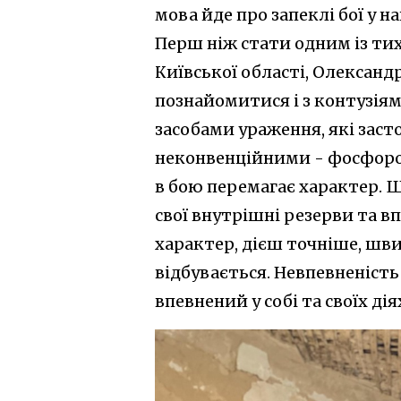
мова йде про запеклі бої у 
Перш ніж стати одним із тих
Київської області, Олександ
познайомитися і з контузіям
засобами ураження, які заст
неконвенційними - фосфоро
в бою перемагає характер. Ш
свої внутрішні резерви та в
характер, дієш точніше, шви
відбувається. Невпевненість
впевнений у собі та своїх дія