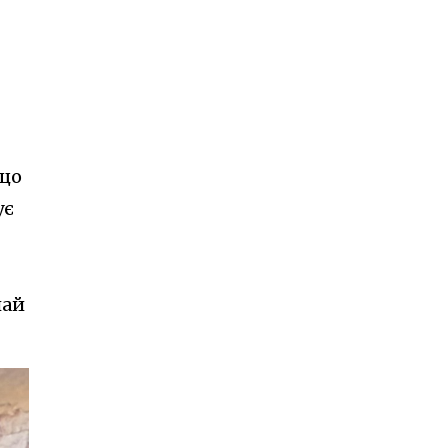
 що
ує
чай