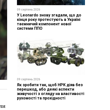
09 серпень 2026
У Leonardo знову згадали, що до
кінця року протестують в Україні
таємничий компонент нової
системи ППО
09 серпень 2026
Як зробити так, щоб НРК діяв без
перешкод, або деякі аспекти
живучості з огляду на властивості
рухомості та прохідності
оли