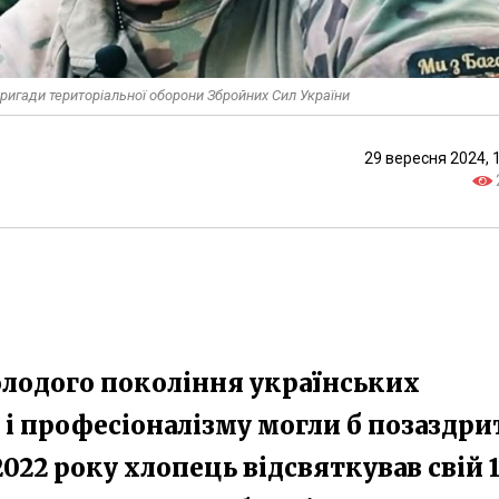
ригади територіальної оборони Збройних Сил України
29 вересня 2024, 
олодого покоління українських
у і професіоналізму могли б позаздри
2022 року хлопець відсвяткував свій 