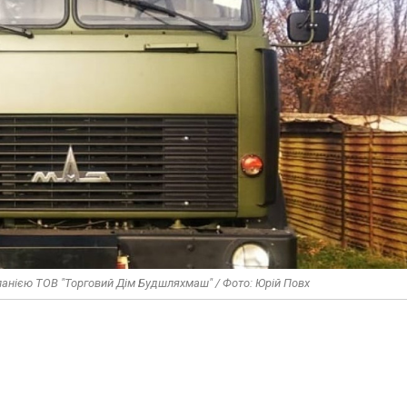
анією ТОВ "Торговий Дім Будшляхмаш" / Фото: Юрій Повх