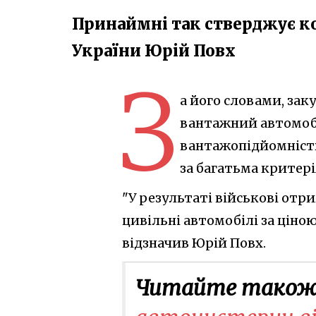
Принаймні так стверджує к
України Юрій Повх
З
а його словами, зак
вантажний автомобі
вантажопідйомністю 
за багатьма критер
"У результаті військові от
цивільні автомобілі за ціно
відзначив Юрій Повх.
Читайте також