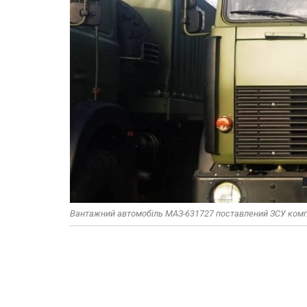
Вантажний автомобіль МАЗ-631727 поставлений ЗСУ комп