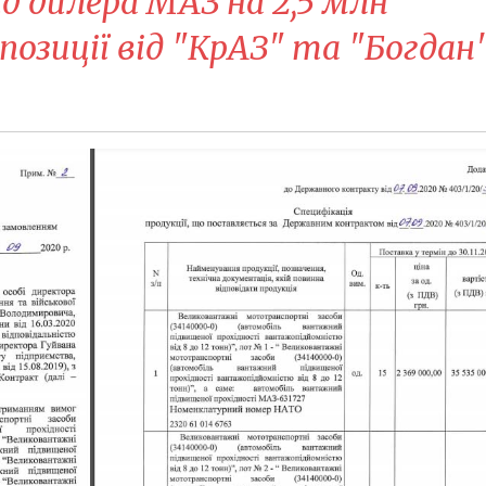
д дилера МАЗ на 2,5 млн
позиції від "КрАЗ" та "Богдан