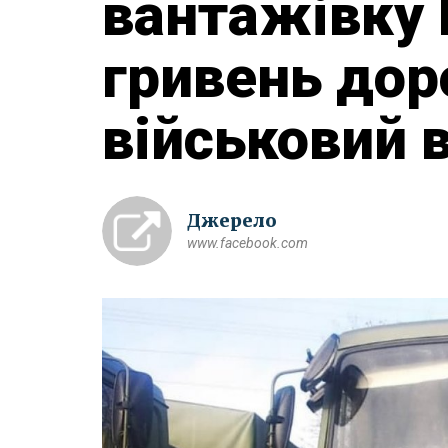
вантажівку 
гривень до
військовий 
Джерело
www.facebook.com