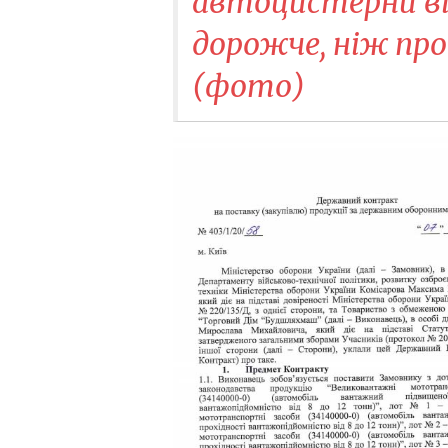
автоцистерни ві
дорожче, ніж про
(фото)