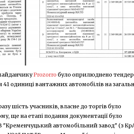
а майданчику
Prozorro
було оприлюднено тендер
я 41 одиниці вантажних автомобілів на загаль
зу шість учасників, власне до торгів було
му, ще на етапі подання документації було
ОВ "Кременчуцький автомобільний завод" (з Кр