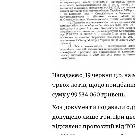
Нагадаємо, 19 червня ц.р. н
трьох лотів, щодо придбанн
суму у 99 534 060 гривень.
Хоч документи подавали одра
допущено лише три. При цьо
відхилено пропозиції від Т