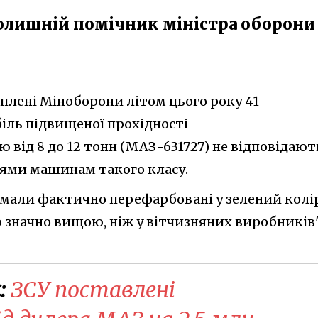
олишній помічник міністра оборони
уплені Міноборони літом цього року 41
ль підвищеної прохідності
від 8 до 12 тонн (МАЗ-631727) не відповідают
іями машинам такого класу.
римали фактично перефарбовані у зелений колі
ю значно вищою, ніж у вітчизняних виробників"
:
ЗСУ поставлені