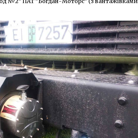
вод №2" ПАТ "Богдан-Моторс" (з вантажівками