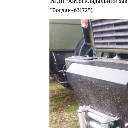
та ДП "Автоскладальний за
"Богдан-63172").