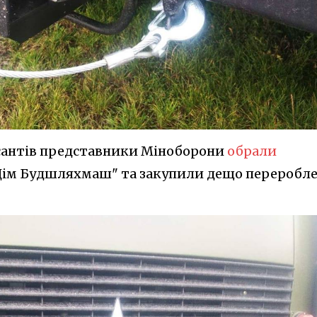
рсантів представники Міноборони
обрали
Дім Будшляхмаш" та закупили дещо переробле