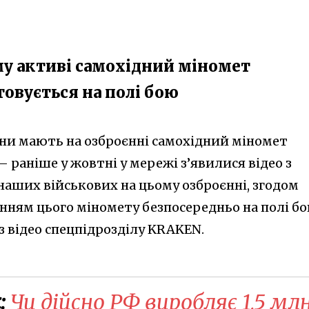
му активі самохідний міномет
товується на полі бою
ни мають на озброєнні самохідний міномет
 — раніше у жовтні у мережі з’явилися відео з
наших військових на цьому озброєнні, згодом
нням цього міномету безпосередньо на полі б
з відео спецпідрозділу KRAKEN.
:
Чи дійсно РФ виробляє 1,5 мл