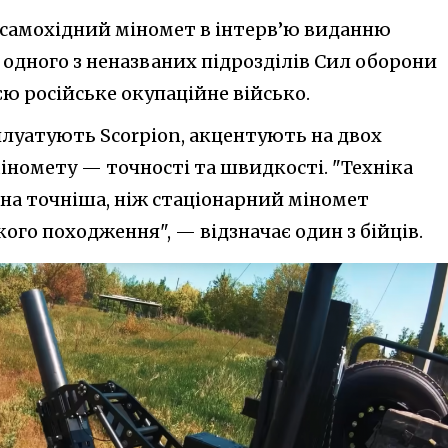
й самохідний міномет в інтерв’ю виданню
 одного з неназваних підрозділів Сил оборони
єю російське окупаційне військо.
сплуатують Scorpion, акцентують на двох
іномету — точності та швидкості. "Техніка
она точніша, ніж стаціонарний міномет
кого походження", — відзначає один з бійців.