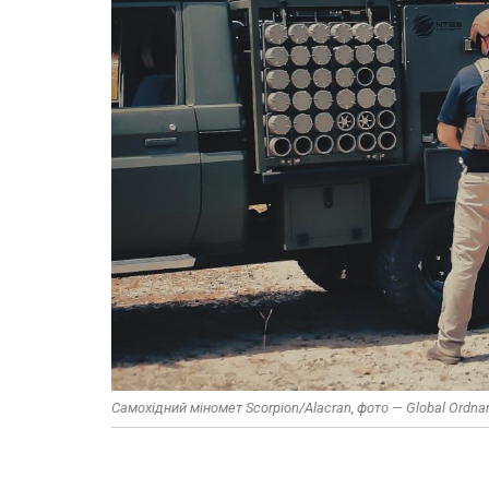
Самохідний міномет Scorpion/Alacran, фото — Global Ordna