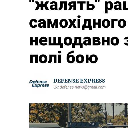
"жалять" ра
самохідного
нещодавно з
полі бою
DEFENSE EXPRESS
ukr.defense.news@gmail.com