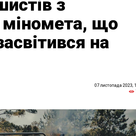
шистів з
 міномета, що
асвітився на
07 листопада 2023, 