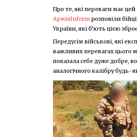
Про те, які переваги має це
АрміяInform
розповіли бійці
України, які б’ють цією збро
Передусім військові, які ек
важливих перевагах цього м
показала себе дуже добре, в
аналогічного калібру будь-я