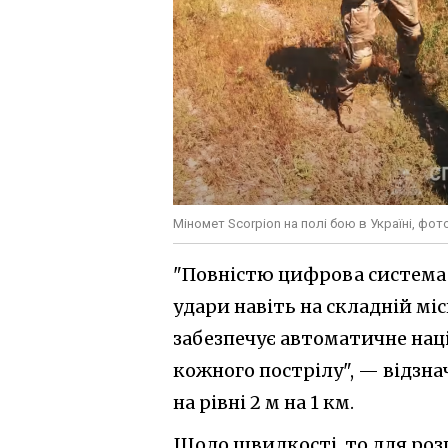
Міномет Scorpion на полі бою в Україні, фот
"Повністю цифрова система 
удари навіть на складній мі
забезпечує автоматичне нац
кожного пострілу", — відзн
на рівні 2 м на 1 км.
Щодо швидкості, то для розг