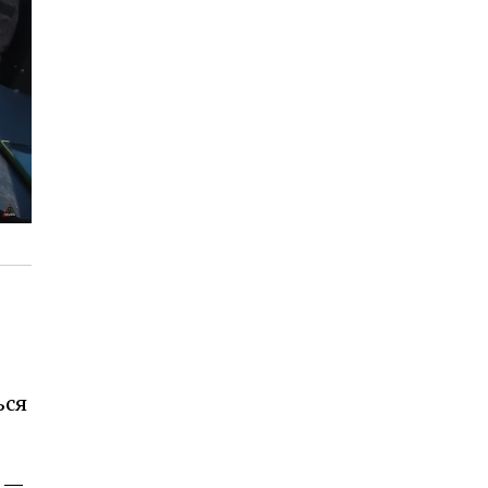
ься
д —