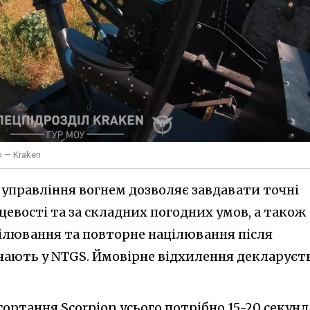
о — Kraken
управління вогнем дозволяє завдавати точні
сцевості та за складних погодних умов, а також
ілювання та повторне націлювання після
ачають у NTGS. Ймовірне відхилення декларуєт
ортання Scorpion усього потрібно 15-20 секун