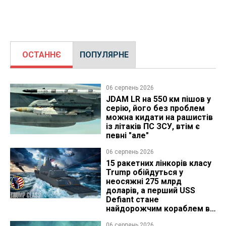
ОСТАННЄ
ПОПУЛЯРНЕ
06 серпень 2026
JDAM LR на 550 км пішов у
серію, його без проблем
можна кидати на рашистів
із літаків ПС ЗСУ, втім є
певні "але"
06 серпень 2026
15 ракетних лінкорів класу
Trump обійдуться у
неосяжні 275 млрд
доларів, а перший USS
Defiant стане
найдорожчим кораблем в
історії
06 серпень 2026