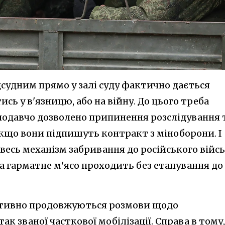
судним прямо у залі суду фактично дається
сь у в'язницю, або на війну. До цього треба
онодавчо дозволено припинення розслідування 
якщо вони підпишуть контракт з міноборони. І
есь механізм забривання до російського війсь
а гарматне м'ясо проходить без етапування до
активно продовжуються розмови щодо
ак званої часткової мобілізації. Справа в тому,