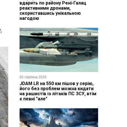
вдарить по району Рені-Галац
реактивними дронами,
скориставшись унікальною
нагодою
,
06 серпень 2026
JDAM LR на 550 км пішов у серію,
його без проблем можна кидати
на рашистів із літаків ПС ЗСУ, втім
є певні "але"