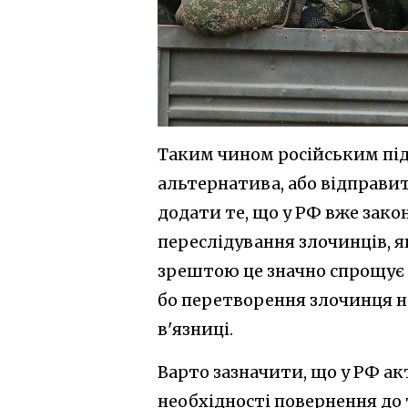
Таким чином російським під
альтернатива, або відправити
додати те, що у РФ вже зак
переслідування злочинців, 
зрештою це значно спрощує в
бо перетворення злочинця н
в'язниці.
Варто зазначити, що у РФ 
необхідності повернення до т