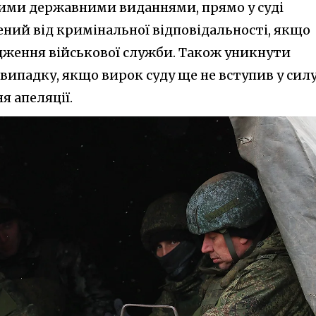
кими державними виданнями, прямо у суді
ений від кримінальної відповідальності, якщо
ження військової служби. Також уникнути
випадку, якщо вирок суду ще не вступив у силу
я апеляції.