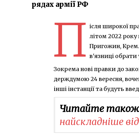
рядах армії РФ
П
ісля широкої п
літом 2022 року 
Пригожин, Кремл
в'язниці обрати 
Зокрема нові правки до зак
держдумою 24 вересня, воч
інші інстанції та будуть введ
Читайте також
найскладніше ві