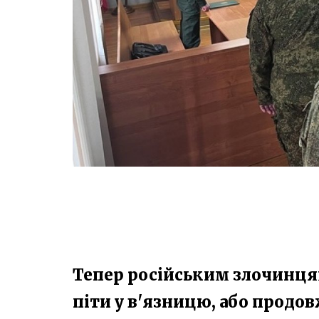
Тепер російським злочинцям 
піти у в'язницю, або продо