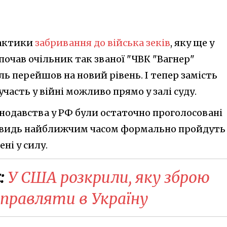
рактики
забривання до війська зеків
, яку ще у
почав очільник так званої "ЧВК "Вагнер"
ь перейшов на новий рівень. І тепер замість
участь у війні можливо прямо у залі суду.
онодавства у РФ були остаточно проголосовані
евидь найближчим часом формально пройдуть 
ені у силу.
:
У США розкрили, яку зброю
дправляти в Україну