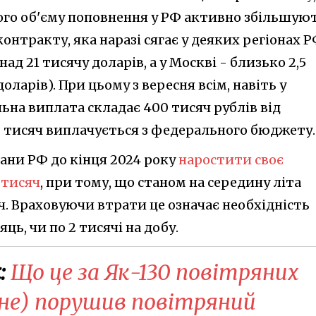
го об'єму поповнення у РФ активно збільшую
онтракту, яка наразі сягає у деяких регіонах 
ад 21 тисячу доларів, а у Москві - близько 2,5
оларів). При цьому з вересня всім, навіть у
ьна виплата складає 400 тисяч рублів від
0 тисяч виплачується з федерального бюджету.
ани РФ до кінця 2024 року
наростити своє
 тисяч
, при тому, що станом на середину літа
яч. Враховуючи втрати це означає необхідність
ць, чи по 2 тисячі на добу.
:
Що це за Як-130 повітряних
 (не) порушив повітряний