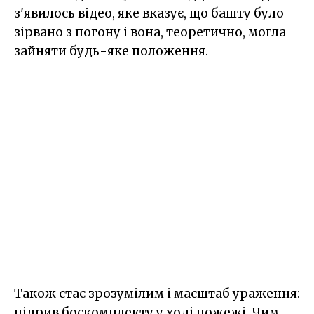
з'явилось відео, яке вказує, що башту було
зірвано з погону і вона, теоретично, могла
зайняти будь-яке положення.
Також стає зрозумілим і масштаб ураження:
підрив боєкомплекту у ході пожежі. Чим