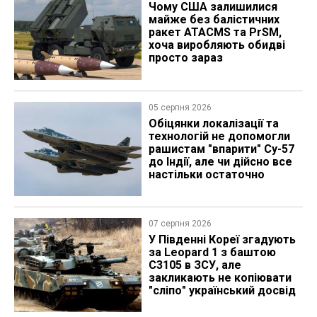
Чому США залишилися
майже без балістичних
ракет ATACMS та PrSM,
хоча виробляють обидві
просто зараз
05 серпня 2026
Обіцянки локалізації та
технологій не допомогли
рашистам "впарити" Су-57
до Індії, але чи дійсно все
настільки остаточно
07 серпня 2026
У Південні Кореї згадують
за Leopard 1 з баштою
C3105 в ЗСУ, але
закликають не копіювати
"сліпо" український досвід