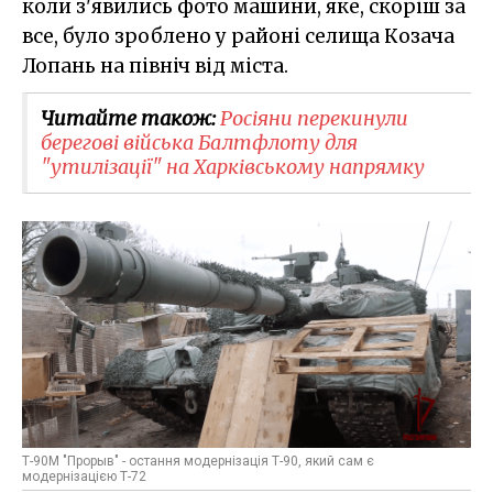
коли з'явились фото машини, яке, скоріш за
все, було зроблено у районі селища Козача
Лопань на північ від міста.
Читайте також:
Росіяни перекинули
берегові війська Балтфлоту для
"утилізації" на Харківському напрямку
Т-90М "Прорыв" - остання модернізація Т-90, який сам є
модернізацією Т-72