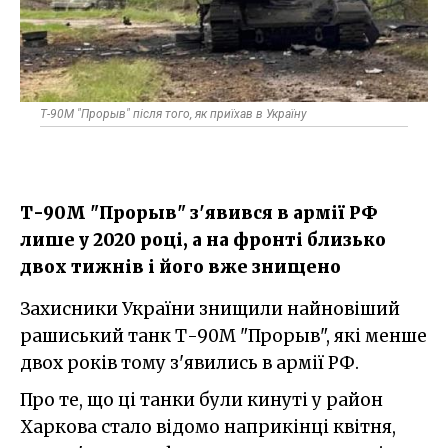
Т-90М "Прорыв" після того, як приїхав в Україну
Т-90М "Прорыв" з'явився в армії РФ
лише у 2020 році, а на фронті близько
двох тижнів і його вже знищено
Захисники України знищили найновіший
рашиський танк Т-90М "Прорыв", які менше
двох років тому з'явились в армії РФ.
Про те, що ці танки були кинуті у район
Харкова стало відомо наприкінці квітня,