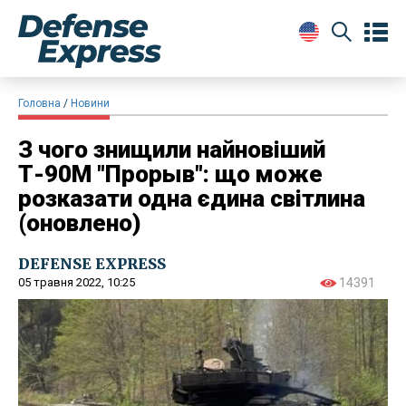
Головна
Новини
З чого знищили найновіший
Т-90М "Прорыв": що може
розказати одна єдина світлина
(оновлено)
DEFENSE EXPRESS
05 травня 2022, 10:25
14391