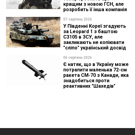
кращим з новою ГСН, але
розробить її інша компанія
07 серпень 2026
У Південні Кореї згадують
за Leopard 1 з баштою
C3105 в ЗСУ, але
закликають не копіювати
"сліпо" український досвід
06 серпень 2026
Є натяк, що в Україну може
потрапити маленька 72-см
ракета CM-70 з Канади, яка
знадобиться проти
реактивних "Шахедів"