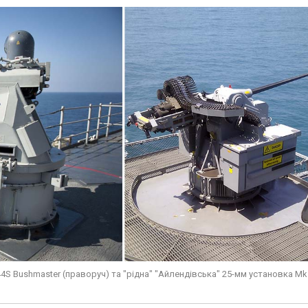
S Bushmaster (праворуч) та "рідна" "Айлендівська" 25-мм установка Mk