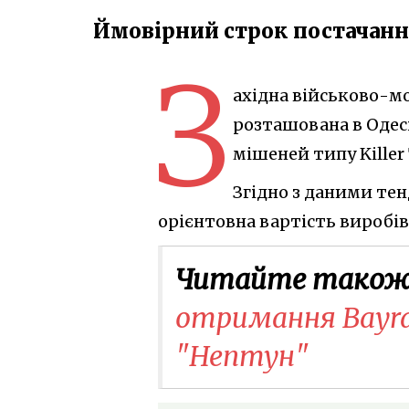
Ймовірний строк постачанн
З
ахідна військово-мо
розташована в Одес
мішеней типу Killer
Згідно з даними те
орієнтовна вартість виробів
Читайте також
отримання Bayra
"Нептун"