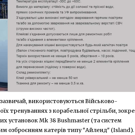
, зазвичай, використовуються Військово-
їх тренуваннях з корабельної стрільби, зокре
их установок Mk 38 Bushmaster (та систем
ним озброєнням катерів типу "Айленд" (Island).