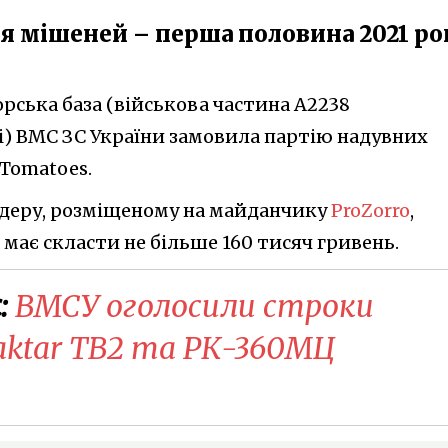
я мішеней – перша половина 2021 ро
рська база (військова частина А2238
і) ВМС ЗС України замовила партію надувних
 Tomatoes.
ндеру, розміщеному на майданчику
ProZorro
,
 має скласти не більше 160 тисяч гривень.
:
​ВМСУ оголосили строки
ktar TB2 та РК-360МЦ