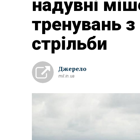
надувні міш
тренувань з
стрільби
Джерело
mil.in.ua