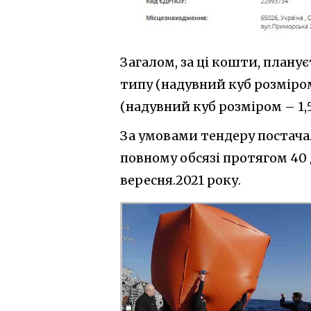
Загалом, за ці кошти, плану
типу (надувний куб розміром –
(надувний куб розміром – 1,5 м
За умовами тендеру постача
повному обсязі протягом 40 д
вересня.2021 року.