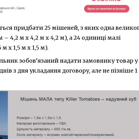
ється придбати 25 мішеней, з яких одна велико
 4,2 м х 4,2 м х 4,2 м), а 24 одиниці малі
 х 1,5 м х 1,5 м).
льник зобов’язаний надати замовнику товар у
нів з дня укладання договору, але не пізніше 1