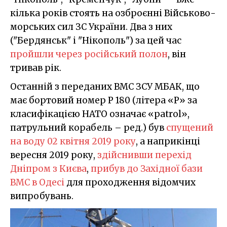
кілька років стоять на озброєнні Військово-
морських сил ЗС України. Два з них
("Бердянськ" і "Нікополь") за цей час
пройшли через російський полон
, він
тривав рік.
Останній з переданих ВМС ЗСУ МБАК, що
має бортовий номер P 180 (літера «P» за
класифікацією НАТО означає «patrol»,
патрульний корабель – ред.) був
спущений
на воду 02 квітня 2019 року
, а наприкінці
вересня 2019 року,
здійснивши перехід
Дніпром з Києва
,
прибув до Західної бази
ВМС в Одесі
для проходження відомчих
випробувань.