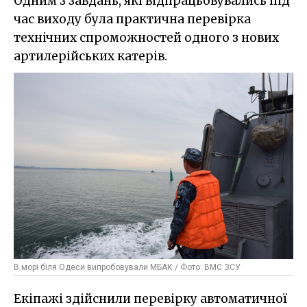
Одним з завдань, які відпрацьовувались під
час виходу була практична перевірка
технічних спроможностей одного з нових
артилерійських катерів.
В морі біля Одеси випробовували МБАК / Фото: ВМС ЗСУ
Екіпажі здійснили перевірку автоматичної