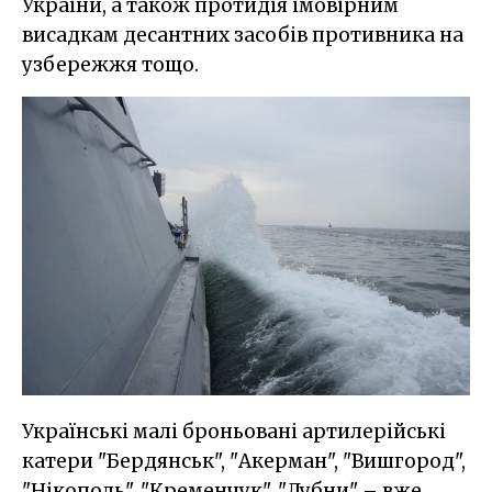
України, а також протидія імовірним
висадкам десантних засобів противника на
узбережжя тощо.
Українські малі броньовані артилерійські
катери "Бердянськ", "Акерман", "Вишгород",
"Нікополь", "Кременчук", "Лубни" – вже