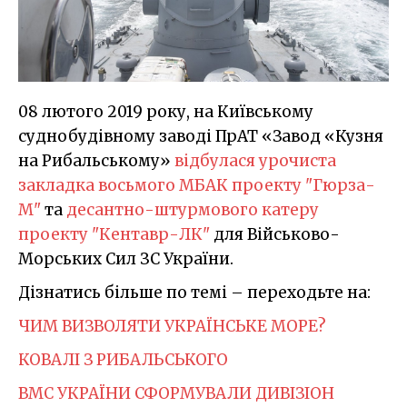
08 лютого 2019 року, на Київському
суднобудівному заводі ПрАТ «Завод «Кузня
на Рибальському»
відбулася урочиста
закладка восьмого МБАК проекту "Гюрза-
М"
та
десантно-штурмового катеру
проекту "Кентавр-ЛК"
для Військово-
Морських Сил ЗС України.
Дізнатись більше по темі – переходьте на:
ЧИМ ВИЗВОЛЯТИ УКРАЇНСЬКЕ МОРЕ?
КОВАЛІ З РИБАЛЬСЬКОГО
ВМС УКРАЇНИ СФОРМУВАЛИ ДИВІЗІОН