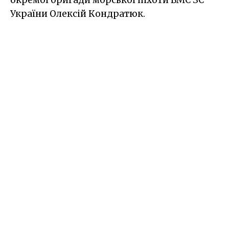
окремої бригади морської піхоти ВМС ЗС
України Олексій Кондратюк.