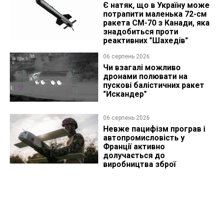
Є натяк, що в Україну може
потрапити маленька 72-см
ракета CM-70 з Канади, яка
знадобиться проти
реактивних "Шахедів"
06 серпень 2026
Чи взагалі можливо
дронами полювати на
пускові балістичних ракет
"Искандер"
06 серпень 2026
Невже пацифізм програв і
автопромисловість у
Франції активно
долучається до
виробництва зброї