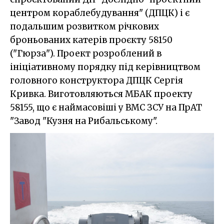
центром кораблебудування" (ДПЦК) і є
подальшим розвитком річкових
броньованих катерів проєкту 58150
("Гюрза"). Проект розроблений в
ініціативному порядку під керівництвом
головного конструктора ДПЦК Сергія
Кривка. Виготовляються МБАК проекту
58155, що є наймасовіші у ВМС ЗСУ на ПрАТ
"Завод "Кузня на Рибальському".