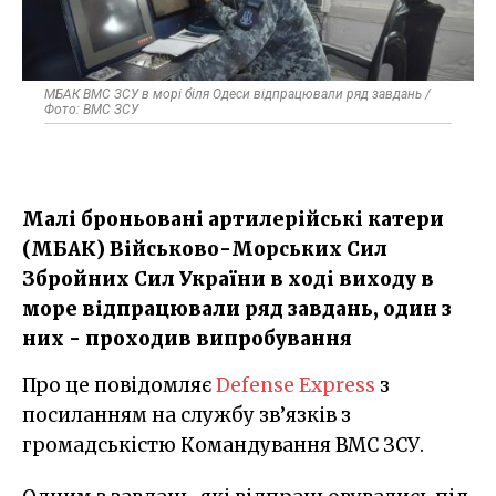
МБАК ВМС ЗСУ в морі біля Одеси відпрацювали ряд завдань /
Фото: ВМС ЗСУ
Малі броньовані артилерійські катери
(МБАК) Військово-Морських Сил
Збройних Сил України в ході виходу в
море відпрацювали ряд завдань, один з
них - проходив випробування
Про це повідомляє
Defense Express
з
посиланням на службу зв’язків з
громадськістю Командування ВМС ЗСУ.