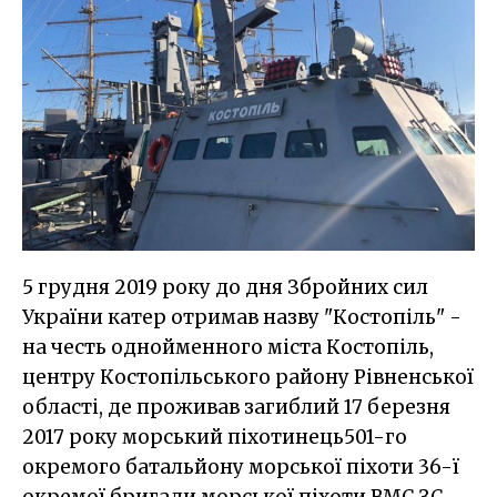
5 грудня 2019 року до дня Збройних сил
України катер отримав назву "Костопіль" -
на честь однойменного міста Костопіль,
центру Костопільського району Рівненської
області, де проживав загиблий 17 березня
2017 року морський піхотинець501-го
окремого батальйону морської піхоти 36-ї