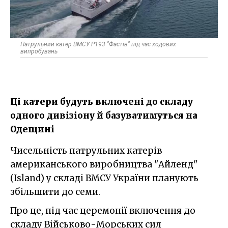
Патрульний катер ВМСУ Р193 "Фастів" під час ходових
випробувань
Ці катери будуть включені до складу
одного дивізіону й базуватимуться на
Одещині
Чисельність патрульних катерів
американського виробництва "Айленд"
(Іsland) у складі ВМСУ України планують
збільшити до семи.
Про це, під час церемонії включення до
складу Військово-Морських сил