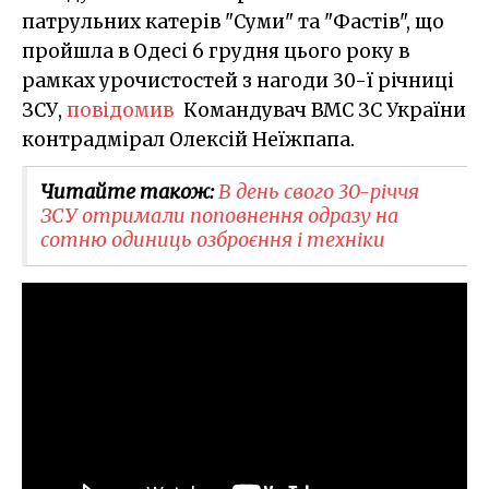
патрульних катерів "Суми" та "Фастів", що
пройшла в Одесі 6 грудня цього року в
рамках урочистостей з нагоди 30-ї річниці
ЗСУ,
повідомив
Командувач ВМС ЗС України
контрадмірал Олексій Неїжпапа.
Читайте також:
В день свого 30-річчя
ЗСУ отримали поповнення одразу на
сотню одиниць озброєння і техніки