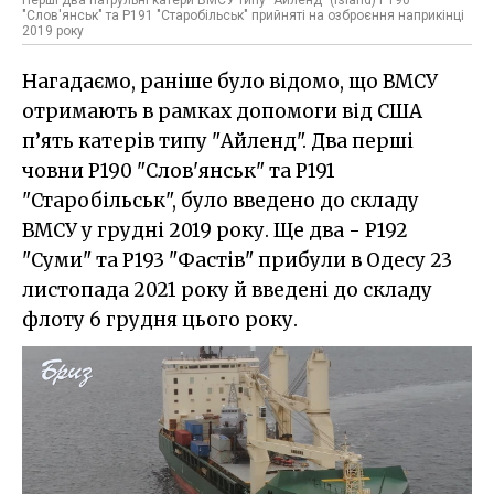
"Слов'янськ" та Р191 "Старобільськ" прийняті на озброєння наприкінці
2019 року
Нагадаємо, раніше було відомо, що ВМСУ
отримають в рамках допомоги від США
п’ять катерів типу "Айленд". Два перші
човни Р190 "Слов'янськ" та Р191
"Старобільськ", було введено до складу
ВМСУ у грудні 2019 року. Ще два - Р192
"Суми" та Р193 "Фастів" прибули в Одесу 23
листопада 2021 року й введені до складу
флоту 6 грудня цього року.