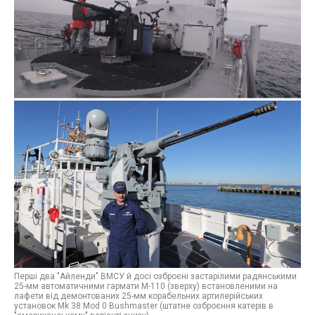
Перші два "Айленди" ВМСУ й досі озброєні застарілими радянськими
25-мм автоматичними гармати М-110 (зверху) встановленими на
лафети від демонтованих 25-мм корабельних артилерійських
установок Mk 38 Mod 0 Bushmaster (штатне озброєння катерів в