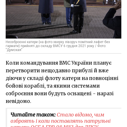
Неозброєнні катери (на фото зверху ліворуч помітний лафет без
гармати) прийняті до складу ВМСУ 6 грудня 2021 року / Фото:
"Думская"
Коли командування ВМС України планує
перетворити нещодавно прибулі й вже
діючи у складі флоту катери на повноцінні
бойові кораблі, та якими системами
озброєння вони будуть оснащені - наразі
невідомо.
Читайте також:
Стало відомо, чим
озброять і коли поставлять патрульні