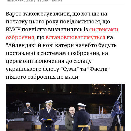
"американському" варіанті знизу)
Варто також зауважити, що хоч ще на
початку цього року повідомлялося, що
ВМСУ повністю визначились із
системами
озброєння
, що
встановлюватимуться
на
"Айлендах" й нові катери начебто будуть
поставлені з системами озброєння, на
церемонії включення до складу
українського флоту "Суми" та "Фастів"
ніякого озброєння не мали.