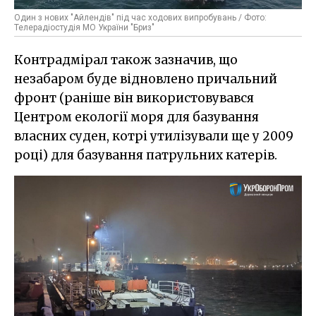
Один з нових "Айлендів" під час ходових випробувань / Фото:
Телерадіостудія МО України "Бриз"
Контрадмірал також зазначив, що
незабаром буде відновлено причальний
фронт (раніше він використовувався
Центром екології моря для базування
власних суден, котрі утилізували ще у 2009
році) для базування патрульних катерів.