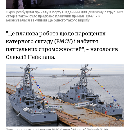
Окрім розбудови причалу в порту Південний для дивізіону патрульних
катерів також було придбано плавучий причал ПЖ-61У й
анонсувалася закупівля ще одного такого виробу
"Це планова робота щодо нарощення
катерного складу (ВМСУ) і набуття
патрульних спроможностей", - наголосив
Олексій Неїжпапа.
Перші два патрульні катери ВМСУ типу "Айленд" (Island) P190