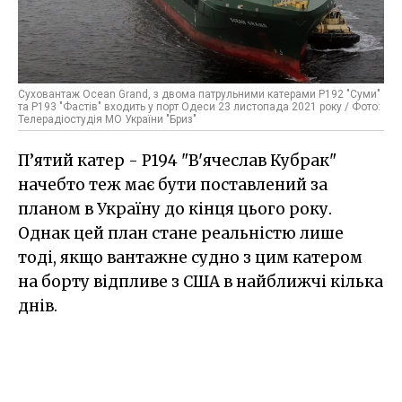
Суховантаж Ocean Grand, з двома патрульними катерами Р192 "Суми"
та Р193 "Фастів" входить у порт Одеси 23 листопада 2021 року / Фото:
Телерадіостудія МО України "Бриз"
П’ятий катер - Р194 "В'ячеслав Кубрак"
начебто теж має бути поставлений за
планом в Україну до кінця цього року.
Однак цей план стане реальністю лише
тоді, якщо вантажне судно з цим катером
на борту відпливе з США в найближчі кілька
днів.