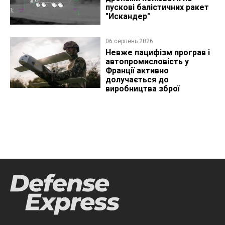
пускові балістичних ракет
"Искандер"
06 серпень 2026
Невже пацифізм програв і
автопромисловість у
Франції активно
долучається до
виробництва зброї