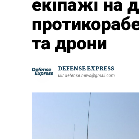
екіпажі на 
протикорабе
та дрони
DEFENSE EXPRESS
ukr.defense.news@gmail.com