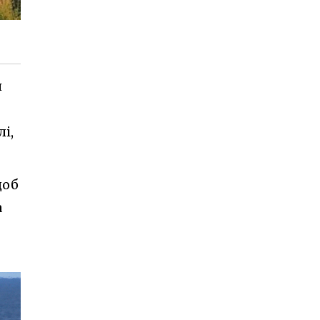
я
і,
щоб
а