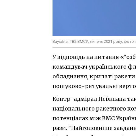
Bayraktar TB2 ВМСУ, липень 2021 року, фото
У відповідь на питання «"оз
командувач українського фл
обладнання, крилаті ракети 
пошуково-рятувальні верто
Контр-адмірал Неїжпапа так
національного ракетного ко
потенціалах між ВМС Украї
рази. "Найголовніше завдан