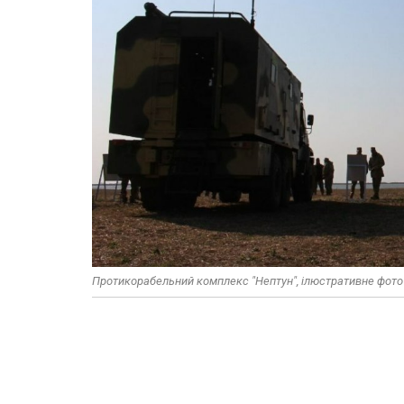
Протикорабельний комплекс "Нептун", ілюстративне фото