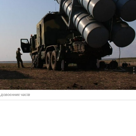
 довоєнних часів