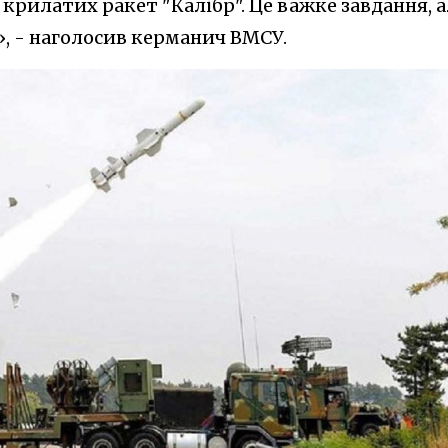
рилатих ракет "Калібр". Це важке завдання, а
, - наголосив керманич ВМСУ.