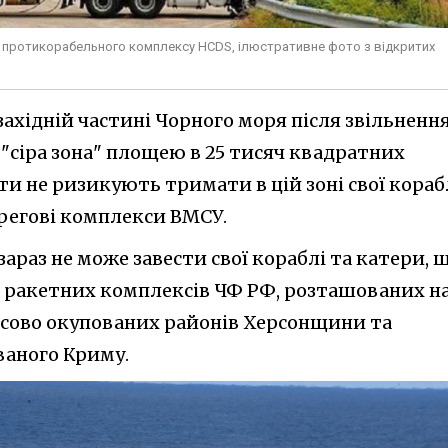
ого протикорабельного комплексу HCDS, ілюстративне фото з відкритих
західній частині Чорного моря після звільненн
"сіра зона" площею в 25 тисяч квадратних
ти не ризикують тримати в цій зоні свої корабл
ерегові комплекси ВМСУ.
араз не може завести свої кораблі та катери, 
я ракетних комплексів ЧФ РФ, розташованих н
асово окупованих районів Херсонщини та
ваного Криму.