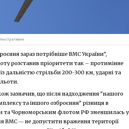
 ілюстративне
броєння зараз потрібніше ВМС України",
оту розставив пріоритети так – протимінне
із дальністю стрільби 200-300 км, ударні та
льоти.
ож зазначив, що після надходження "нашого
мплексу та іншого озброєння" різниця в
ни та Чорноморським флотом РФ зменшилась у
ня ВМС ― не допустити враження території