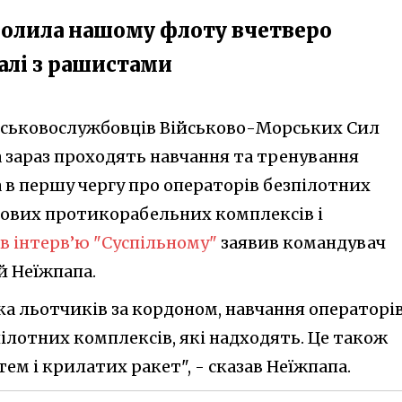
волила нашому флоту вчетверо
алі з рашистами
ійськовослужбовців Військово-Морських Сил
а зараз проходять навчання та тренування
 в першу чергу про операторів безпілотних
гових протикорабельних комплексів і
в інтерв’ю "Суспільному"
заявив командувач
й Неїжпапа.
вка льотчиків за кордоном, навчання операторі
ілотних комплексів, які надходять. Це також
м і крилатих ракет", - сказав Неїжпапа.