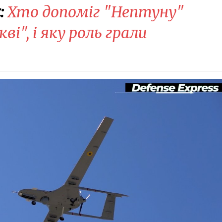
:
Хто допоміг "Нептуну"
і", і яку роль грали