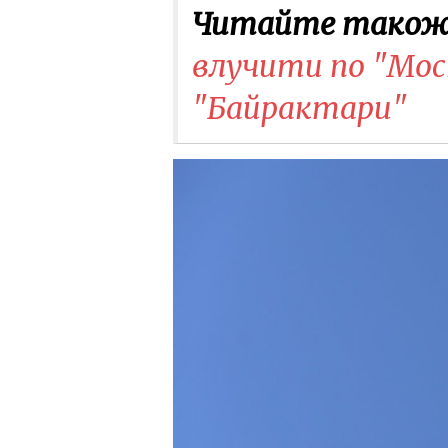
Читайте також
влучити по "Москв
"Байрактари"