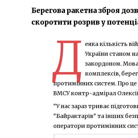
Берегова ракетна зброя доз
скоротити розрив у потенці
Д
еяка кількість в
України станом н
закордоном. Мова
комплексів, бере
протимінних систем. Про це
ВМСУ контр-адмірал Олексі
"У нас зараз триває підгото
"Байрактарів" та інших безп
оператори протимінних систе