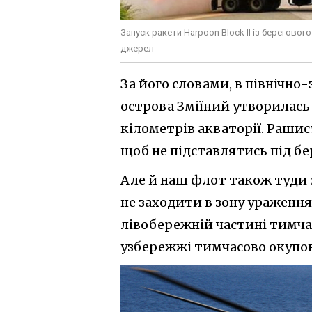
Запуск ракети Harpoon Block II із берегов
джерел
За його словами, в північно-
острова Зміїний утворилась 
кілометрів акваторії. Рашис
щоб не підставлятись під б
Але й наш флот також туди з
не заходити в зону ураженн
лівобережній частині тимч
узбережжі тимчасово окупо