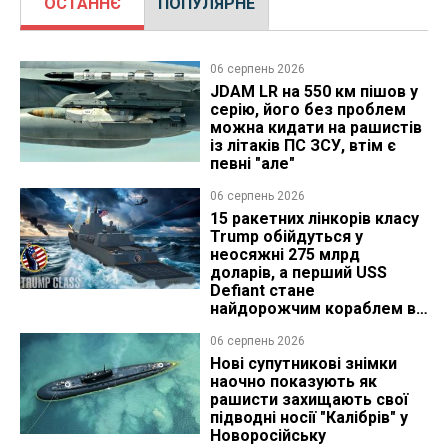
ОСТАННЄ
ПОПУЛЯРНЕ
06 серпень 2026
JDAM LR на 550 км пішов у
серію, його без проблем
можна кидати на рашистів
із літаків ПС ЗСУ, втім є
певні "але"
06 серпень 2026
15 ракетних лінкорів класу
Trump обійдуться у
неосяжні 275 млрд
доларів, а перший USS
Defiant стане
найдорожчим кораблем в
історії
06 серпень 2026
Нові супутникові знімки
наочно показують як
рашисти захищають свої
підводні носії "Калібрів" у
Новоросійську