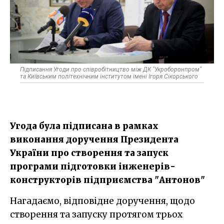
Підписання Угоди про співробітництво між ДК "Укроборонпром"
та Київським політехнічним інститутом імені Ігоря Сікорського
Угода була підписана в рамках
виконання доручення Президента
України про створення та запуск
програми підготовки інженерів-
конструкторів підприємства "Антонов"
Нагадаємо, відповідне доручення, щодо
створення та запуску протягом трьох