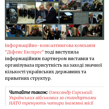
Інформаційно-консалтингова компанія
"Діфенс Експрес"
тоді виступила
інформаційним партнером виставки та
організувала присутність на заході значної
кількості українських державних та
приватних структур.
Читайте також:
Олександр Сирський:
Українських військових за стандартами
НАТО тренують чотири іноземні місії