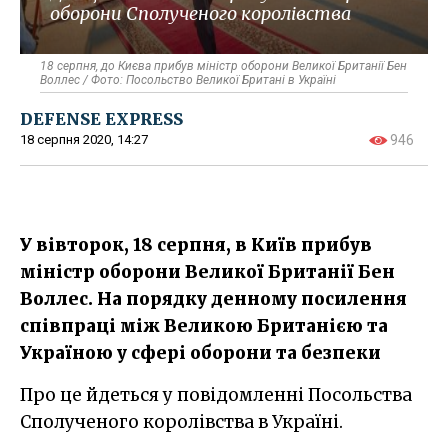
оборони Сполученого королівства
18 серпня, до Києва прибув міністр оборони Великої Британії Бен
Воллес / Фото: Посольство Великої Британі в Україні
DEFENSE EXPRESS
18 серпня 2020, 14:27
946
У вівторок, 18 серпня, в Київ прибув
міністр оборони Великої Британії Бен
Воллес. На порядку денному посилення
співпраці між Великою Британією та
Україною у сфері оборони та безпеки
Про це йдеться у повідомленні Посольства
Сполученого королівства в Україні.