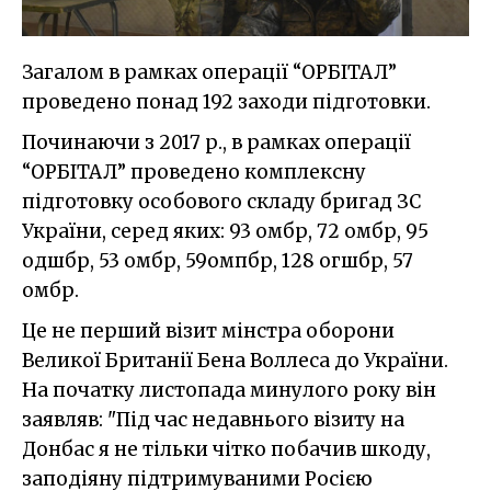
Загалом в рамках операції “ОРБІТАЛ”
проведено понад 192 заходи підготовки.
Починаючи з 2017 р., в рамках операції
“ОРБІТАЛ” проведено комплексну
підготовку особового складу бригад ЗС
України, серед яких: 93 омбр, 72 омбр, 95
одшбр, 53 омбр, 59омпбр, 128 огшбр, 57
омбр.
Це не перший візит мінстра оборони
Великої Британії Бена Воллеса до України.
На початку листопада минулого року він
заявляв: "Під час недавнього візиту на
Донбас я не тільки чітко побачив шкоду,
заподіяну підтримуваними Росією