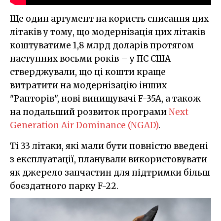
Ще один аргумент на користь списання цих
літаків у тому, що модернізація цих літаків
коштуватиме 1,8 млрд доларів протягом
наступних восьми років – у ПС США
стверджували, що ці кошти краще
витратити на модернізацію інших
"Рапторів", нові винищувачі F-35A, а також
на подальший розвиток програми
Next
Generation Air Dominance (NGAD)
.
Ті 33 літаки, які мали бути повністю введені
з експлуатації, планували використовувати
як джерело запчастин для підтримки більш
боєздатного парку F-22.