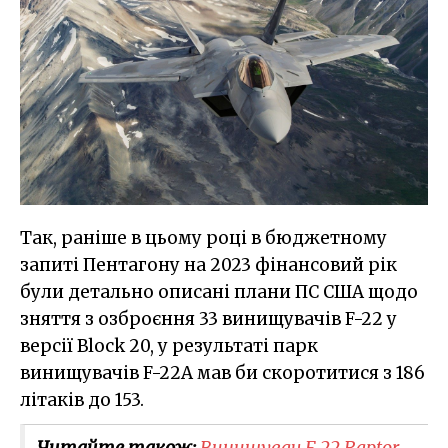
Так, раніше в цьому році в бюджетному
запиті Пентагону на 2023 фінансовий рік
були детально описані плани ПС США щодо
зняття з озброєння 33 винищувачів F-22 у
версії Block 20, у результаті парк
винищувачів F-22А мав би скоротитися з 186
літаків до 153.
Читайте також:
Винищувач F-22 Raptor