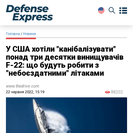
Головна
Новини
У США хотіли "канібалізувати"
понад три десятки винищувачів
F-22: що будуть робити з
"небоєздатними" літаками
www.thedrive.com
22 червня 2022, 15:19
88202