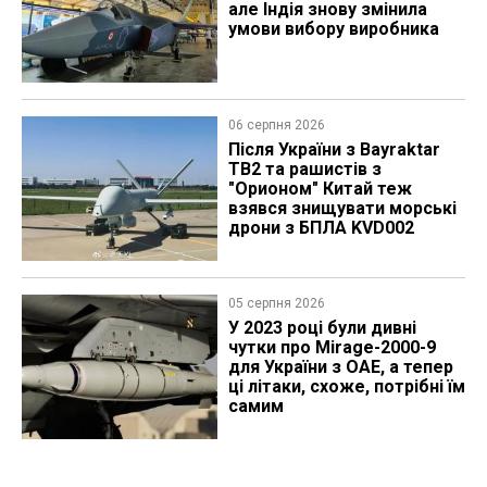
але Індія знову змінила
умови вибору виробника
06 серпня 2026
Після України з Bayraktar
TB2 та рашистів з
"Орионом" Китай теж
взявся знищувати морські
дрони з БПЛА KVD002
05 серпня 2026
У 2023 році були дивні
чутки про Mirage-2000-9
для України з ОАЕ, а тепер
ці літаки, схоже, потрібні їм
самим