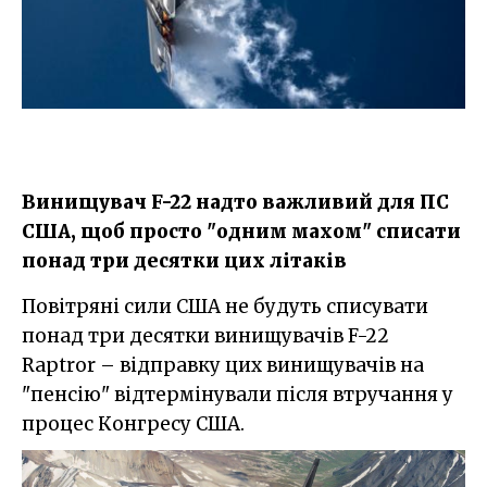
Винищувач F-22 надто важливий для ПС
США, щоб просто "одним махом" списати
понад три десятки цих літаків
Повітряні сили США не будуть списувати
понад три десятки винищувачів F-22
Raptror – відправку цих винищувачів на
"пенсію" відтермінували після втручання у
процес Конгресу США.