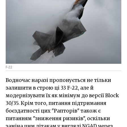
F-22
Водночас наразі пропонується не тільки
залишити в строю ці 33 F-22, але й
модернізувати їх як мінімум до версії Block
30/35. Крім того, питання підтримання
боєздатності цих "Рапторів" також є
питанням "зниження ризиків", оскільки
заміна цим літакам у вигляді NGAD через