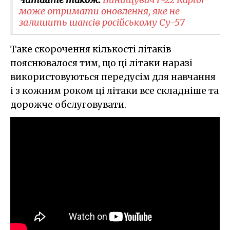
може отримати оновлення, яке не
залишить шансів російському Су-57
Таке скорочення кількості літаків
пояснювалося тим, що ці літаки наразі
використовуються передусім для навчання
і з кожним роком ці літаки все складніше та
дорожче обслуговувати.